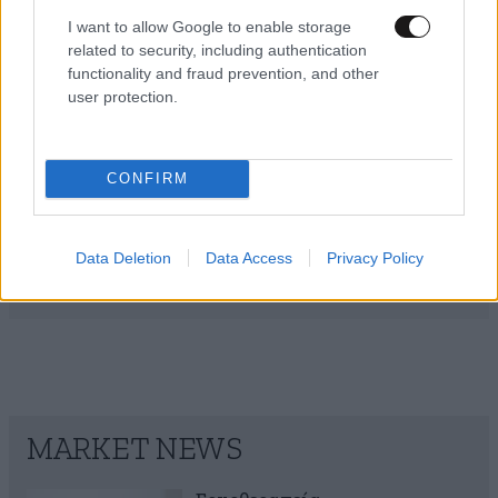
LIFESTYLE
07·08·2026 22:34
I want to allow Google to enable storage
Κρίση στο Μπρουνέι: Ο σουλτάνος αφαίρεσε
related to security, including authentication
functionality and fraud prevention, and other
όλους τους τίτλους της νύφης του χωρίς καμία
user protection.
εξήγηση
CONFIRM
Data Deletion
Data Access
Privacy Policy
MARKET NEWS