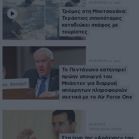
ΚΟΣΜΟΣ
3 ω. πριν
Τρόμος στη Μποτσουάνα:
Τεράστιος ιπποπόταμος
καταδιώκει σκάφος με
τουρίστες
ΚΟΣΜΟΣ
3 ω. πριν
Το Πεντάγωνο κατηγορεί
πρώην υπουργό του
Μπάιντεν για διαρροή
απόρρητων πληροφοριών
σχετικά με το Air Force One
ΚΟΣΜΟΣ
08·08·2026 04:58
Στα ίχνη της «Αράχνης» του