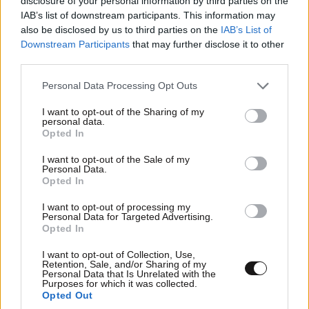
disclosure of your personal information by third parties on the
IAB’s list of downstream participants. This information may
also be disclosed by us to third parties on the
IAB’s List of
Downstream Participants
that may further disclose it to other
third parties.
ΚΟΣΜΟΣ
07·08·2026 23:03
Please note that this website/app uses one or more Google
Personal Data Processing Opt Outs
services and may gather and store information including but
Το φαραωνικών διαστάσεων κτίριο που χτίζει ο
not limited to your visit or usage behaviour. You may click to
I want to opt-out of the Sharing of my
Έλον Μασκ λέγεται Terafab και θα κοστίσει 16,8
personal data.
grant or deny consent to Google and its third-party tags to
δισ. δολάρια
Opted In
use your data for below specified purposes in below Google
consent section.
I want to opt-out of the Sale of my
Personal Data.
Opted In
I want to opt-out of processing my
Personal Data for Targeted Advertising.
Opted In
I want to opt-out of Collection, Use,
Retention, Sale, and/or Sharing of my
Personal Data that Is Unrelated with the
Purposes for which it was collected.
Opted Out