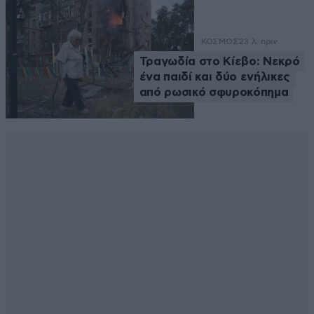
ΚΟΣΜΟΣ
23 λ. πριν
Τραγωδία στο Κίεβο: Νεκρό
ένα παιδί και δύο ενήλικες
από ρωσικό σφυροκόπημα