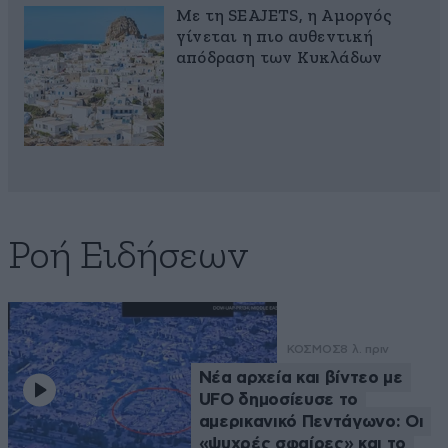
Με τη SEAJETS, η Αμοργός
γίνεται η πιο αυθεντική
απόδραση των Κυκλάδων
Ροή Ειδήσεων
ΚΟΣΜΟΣ
8 λ. πριν
Νέα αρχεία και βίντεο με
UFO δημοσίευσε το
αμερικανικό Πεντάγωνο: Οι
«ψυχρές σφαίρες» και το