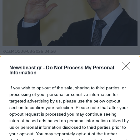
ΚΟΣΜΟΣ
08·08·2026 04:58
Στα ίχνη της «Αράχνης» του Άσαντ: Ο
άνθρωπος των βασανιστηρίων της Συρίας
Newsbeast.gr -
Do Not Process My Personal
Information
εντοπίστηκε στη Ρωσία
If you wish to opt-out of the sale, sharing to third parties, or
processing of your personal or sensitive information for
targeted advertising by us, please use the below opt-out
section to confirm your selection. Please note that after your
opt-out request is processed you may continue seeing
interest-based ads based on personal information utilized by
us or personal information disclosed to third parties prior to
your opt-out. You may separately opt-out of the further