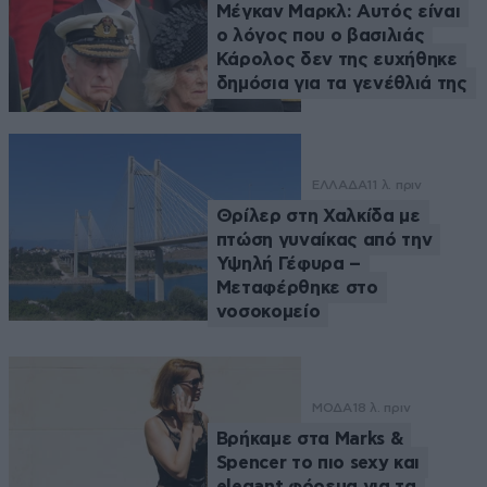
Μέγκαν Μαρκλ: Αυτός είναι
ο λόγος που ο βασιλιάς
Κάρολος δεν της ευχήθηκε
δημόσια για τα γενέθλιά της
ΕΛΛΑΔΑ
11 λ. πριν
Θρίλερ στη Χαλκίδα με
πτώση γυναίκας από την
Υψηλή Γέφυρα –
Μεταφέρθηκε στο
νοσοκομείο
ΜΟΔΑ
18 λ. πριν
Βρήκαμε στα Marks &
Spencer το πιο sexy και
elegant φόρεμα για τα