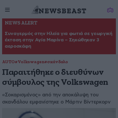
NEWS ALERT
Συναγερμός στην Ηλεία για φωτιά σε γεωργική
έκταση στην Αγία Μαρίνα – Σηκώθηκαν 3
αεροσκάφη
AUTO
#Volkswagen
#σκάνδαλο
Παραιτήθηκε ο διευθύνων
σύμβουλος της Volkswagen
«Σοκαρισμένος» από την αποκάλυψη του
σκανδάλου εμφανίστηκε ο Μάρτιν Βίντερκορν