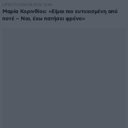
όσο λιγότερα προβλήματα με το αυτοκίνητο λόγω της
LIFESTYLE
06·08·2026 12:46
δουλειάς τους. Ένδειξη που θα βρείς αξιοπιστία.
Μαρία Κορινθίου: «Είμαι πιο ευτυχισμένη από
Καλύτερα αξιπιστία παρα εμφάνιση. Στο κάτω κάτω
ποτέ – Ναι, έχω πατήσει φρένο»
όχημα είναι.
Απαντήστε
3
0
Roufate katharo aera
23·09·2015 22:36
Παντού ξεκινάνε οι σχετικές έρευνες...εμείς εδώ θα
κάνουμε καμιά κίνηση για αγωγές? έστω και από
ιδιώτες μεμονωμένα...μιας τα γερμανικά αυτοκίνητα
έχουν την πρωτοκαθεδρία στην ελληνική
επικράτεια..Όπως και τα περισσότερα γερμανικά
προϊόντα άλλωστε... Όμως κάτι θυμάμαι και για ένα
σκάνδαλο με την siemens...ήταν και εκεί γερμανοί????
δεν νομίζω ρε συ....πάντως και σε αυτό το σκάνδαλο