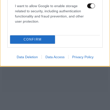
I want to allow Google to enable storage
Δυστυχώς τα περισσότερα είναι SKODA Oktavia , μετά
related to security, including authentication
είναι τα TOYOTA και μετά MERCEDES......
functionality and fraud prevention, and other
user protection.
Απαντήστε
0
0
CONFIRM
Data Deletion
Data Access
Privacy Policy