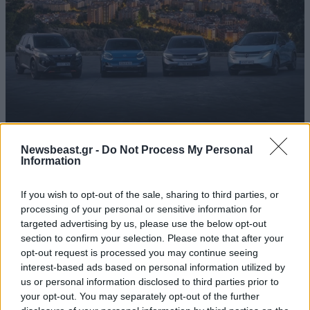
Newsbeast.gr -
Do Not Process My Personal
Η Nissan συνεχίζει να «ηλεκτρίζει» τα πλήθη
Information
If you wish to opt-out of the sale, sharing to third parties, or
processing of your personal or sensitive information for
targeted advertising by us, please use the below opt-out
section to confirm your selection. Please note that after your
Ακολουθήστε το
NEWSBEAST
στο
Google News
opt-out request is processed you may continue seeing
και μάθετε πρώτοι όλες τις ειδήσεις
interest-based ads based on personal information utilized by
us or personal information disclosed to third parties prior to
your opt-out. You may separately opt-out of the further