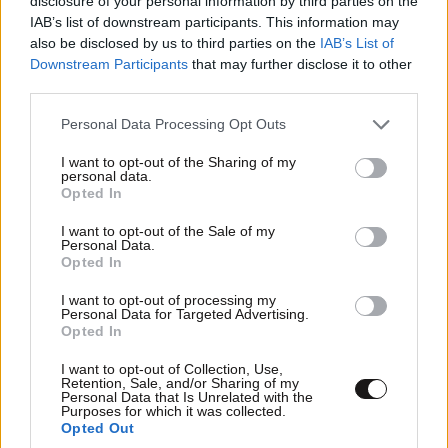
disclosure of your personal information by third parties on the
IAB’s list of downstream participants. This information may
also be disclosed by us to third parties on the
IAB’s List of
Downstream Participants
that may further disclose it to other
third parties.
Please note that this website/app uses one or more Google
Personal Data Processing Opt Outs
services and may gather and store information including but
not limited to your visit or usage behaviour. You may click to
I want to opt-out of the Sharing of my
personal data.
grant or deny consent to Google and its third-party tags to
Opted In
use your data for below specified purposes in below Google
consent section.
I want to opt-out of the Sale of my
Personal Data.
Opted In
ΣΧΌΛΙΑ ΑΝΑΓΝΩΣΤΏΝ
6
I want to opt-out of processing my
Personal Data for Targeted Advertising.
Opted In
I want to opt-out of Collection, Use,
Retention, Sale, and/or Sharing of my
Personal Data that Is Unrelated with the
Purposes for which it was collected.
Opted Out