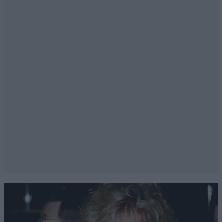
δεν άνοιξε μύτη...όλα καλά όλα ανθηρά...
Απαντήστε
3
1
PILOT 414
23·09·2015 20:11
Μία Ελληνίδα, η Αννα Στεφανοπούλου, καθηγήτρια
μηχανολογίας στο Πανεπιστήμιο του Michigan παίρνει
"εκδίκηση" για όσα υπέφερε ο λαός της από τον
Β.Σόιμπλε και την "παρέα" του, αφού είναι αυτή που
"ξεσκέπασε" το μεγαλύτερο σκάνδαλο όλων των
εποχών (μέχρι το επόμενο οι Γερμανοί έχουν δείξει
ότι δεν διαθέτουν "ταβάνι" σε τέτοια ζητήματα) στον
χώρο της βιομηχανίας του αυτοκινήτου. Γνωστή για
τις μελέτες της πάνω στους κινητήρες αυτοκινήτων,η
Ελληνίδα καθηγήτρια συνετέλεσε στην αποκάλυψη
του σκανδάλου, παρατηρώντας την δυσκολία να
συνδυαστεί η απόδοση των κινητήρων με τόσο