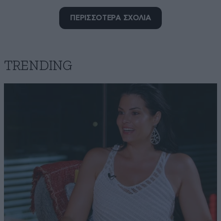
ntinos
ΠΕΡΙΣΣΟΤΕΡΑ ΣΧΟΛΙΑ
24·09·2015 01:42
Ο Μάρτιν Βίντερκορν σιγά μην δεν γνώριζε τίποτα !!
Είναι δυνατόν ο διευθύνων σύμβουλος να μην
γνωρίζει τίποτα ? και μετά λένε για τους Έλληνες και
TRENDING
μάλιστα κουνάνε και το δάκτυλο .Εύχομαι όχι 18 αλλά
πολύ περισσότερα να πληρώσουν τα λαμόγια
Απαντήστε
3
1
ase mas
24·09·2015 00:12
Γερμανικά και Αμερικανικα αυτοκίνητα με τίποτα.
Κορεατικά και Γιαπωνέζικα μονο. παρατήρησα ότι
σχεδόν όλα τα ταξί που κυκλοφορούν είναι κύριος
Toyota αβένσις και Κορεατικά. Οι ταξιτζήδες θέλουν