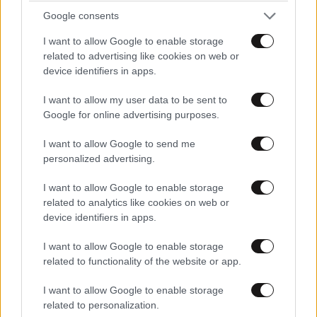
Οι Ταλιμπάν επέστρεψαν στην εξουσία με τις ευχές
Google consents
της πολιτισμένης Δύσης και δη των Αμερικανών. Από
εκεί και πέρα το τι υφίστανται οι γυναίκες, όλοι το
I want to allow Google to enable storage
γνωρίζουν, αλλά...
related to advertising like cookies on web or
device identifiers in apps.
Απαντήστε
2
0
I want to allow my user data to be sent to
Google for online advertising purposes.
I want to allow Google to send me
Υπανθρωποι
27·07·2022 09:42
personalized advertising.
Ακραιοι ισλαμιστες!!!
I want to allow Google to enable storage
related to analytics like cookies on web or
Απαντήστε
2
0
device identifiers in apps.
I want to allow Google to enable storage
Υπάνθρωποι ;
27·07·2022 11:57
related to functionality of the website or app.
Για ρώτησε να δεις τι κάνουν στη Σαουδική
I want to allow Google to enable storage
Αραβία . Τη χώρα βεβαίως βεβαίως που έκλεισε
related to personalization.
συμφωνίες ο Μητσοτάκης .