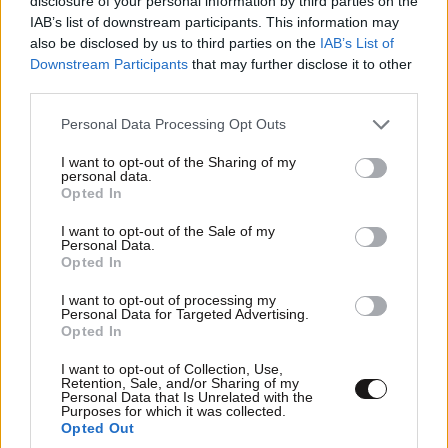
disclosure of your personal information by third parties on the
Απαντήστε
1
0
IAB’s list of downstream participants. This information may
also be disclosed by us to third parties on the
IAB’s List of
Downstream Participants
that may further disclose it to other
third parties.
Please note that this website/app uses one or more Google
Personal Data Processing Opt Outs
services and may gather and store information including but
not limited to your visit or usage behaviour. You may click to
I want to opt-out of the Sharing of my
personal data.
grant or deny consent to Google and its third-party tags to
Opted In
use your data for below specified purposes in below Google
consent section.
I want to opt-out of the Sale of my
Personal Data.
Opted In
I want to opt-out of processing my
Personal Data for Targeted Advertising.
Opted In
I want to opt-out of Collection, Use,
Retention, Sale, and/or Sharing of my
Personal Data that Is Unrelated with the
Dropalos
27·07·2022 11:29
Purposes for which it was collected.
Opted Out