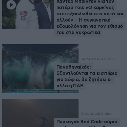
Χάντερ Μπάιντεν για τον
πατέρα του: «Ο καρκίνος
έχει εξαπλωθεί στα οστά και
αλλού» – Η συγκινητική
εξομολόγηση για τον εθισμό
του στα νακρωτικά
ΑΘΛΗΤΙΚΑ
21 λ. πριν
Παναθηναϊκός:
Εξαντλούνται τα εισιτήρια
για Σόφια, θα ζητήσει κι
άλλα η ΠΑΕ
ΕΛΛΑΔΑ
28 λ. πριν
Πυρκαγιά: Red Code αύριο