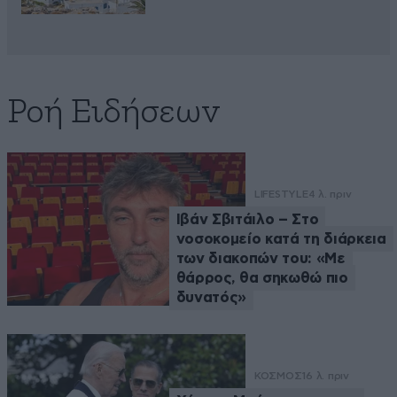
Ροή Ειδήσεων
LIFESTYLE
4 λ. πριν
Ιβάν Σβιτάιλο – Στο
νοσοκομείο κατά τη διάρκεια
των διακοπών του: «Με
θάρρος, θα σηκωθώ πιο
δυνατός»
ΚΟΣΜΟΣ
16 λ. πριν