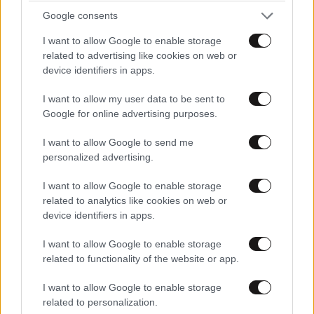
Xαρακτήρες: 0/1000
Google consents
Διαβάστε και ακολουθήστε τους κανόνες σχολιασμού
I want to allow Google to enable storage
related to advertising like cookies on web or
ΠΡΟΣΘΗΚΗ
device identifiers in apps.
I want to allow my user data to be sent to
Google for online advertising purposes.
Nicholas
15·10·2013 17:50
I want to allow Google to send me
personalized advertising.
Προσέξτε την ΣΗΜΑΝΤΙΚΉ λεπτομέρεια του άρθρου!
ΟΙ περιπτώσεις είχαν να κάνουν με άτομα από το
I want to allow Google to enable storage
Πακιστάν, Μπαγκλαντές, Ινδία, Σομαλία, Τουρκία, Ιράν
related to analytics like cookies on web or
και Ιράκ. ΔΗΛΑΔΗ,,, ήταν από τα μέρη που κατάγονται
device identifiers in apps.
οι περισσότεροι λαθρομετανάστες που ζουν στην
I want to allow Google to enable storage
Ελλάδα!
related to functionality of the website or app.
Απαντήστε
16
0
I want to allow Google to enable storage
related to personalization.