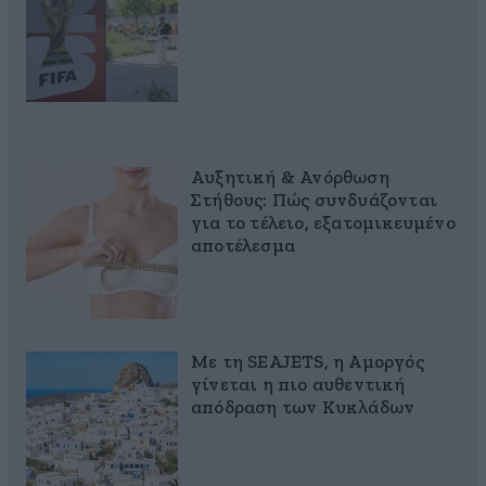
Αυξητική & Ανόρθωση
Στήθους: Πώς συνδυάζονται
για το τέλειο, εξατομικευμένο
αποτέλεσμα
Με τη SEAJETS, η Αμοργός
γίνεται η πιο αυθεντική
απόδραση των Κυκλάδων