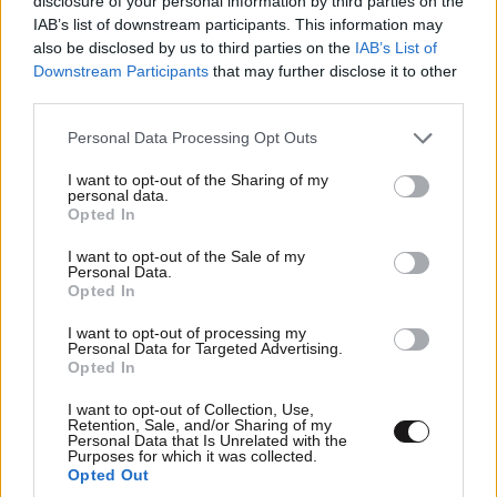
disclosure of your personal information by third parties on the
IAB’s list of downstream participants. This information may
also be disclosed by us to third parties on the
IAB’s List of
ΣΧΌΛΙΑ ΑΝΑΓΝΩΣΤΏΝ
5
Downstream Participants
that may further disclose it to other
third parties.
Please note that this website/app uses one or more Google
Personal Data Processing Opt Outs
services and may gather and store information including but
not limited to your visit or usage behaviour. You may click to
I want to opt-out of the Sharing of my
personal data.
grant or deny consent to Google and its third-party tags to
Opted In
use your data for below specified purposes in below Google
ΠΡΟΣΘΕΣΤΕ ΤΟ ΣΧΟΛΙΟ ΣΑΣ
consent section.
I want to opt-out of the Sale of my
Personal Data.
Opted In
I want to opt-out of processing my
Personal Data for Targeted Advertising.
Opted In
I want to opt-out of Collection, Use,
Retention, Sale, and/or Sharing of my
Personal Data that Is Unrelated with the
Purposes for which it was collected.
Opted Out