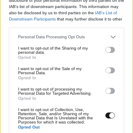
disclosure of your personal information by third parties on the
IAB’s list of downstream participants. This information may
also be disclosed by us to third parties on the
IAB’s List of
Downstream Participants
that may further disclose it to other
third parties.
Please note that this website/app uses one or more Google
Personal Data Processing Opt Outs
services and may gather and store information including but
not limited to your visit or usage behaviour. You may click to
I want to opt-out of the Sharing of my
Το υπουργείο Άμυνας της Βρετανίας αρνήθηκε να
personal data.
grant or deny consent to Google and its third-party tags to
σχολιάσει τους υπαινιγμούς. Η επιστολή κάνει λόγο
Opted In
use your data for below specified purposes in below Google
και για ενδεχόμενη παράνοια του Στρατιώτη Ν,
consent section.
I want to opt-out of the Sale of my
αφήνοντας σαφείς αιχμές για την ψυχική του υγεία.
Personal Data.
Opted In
Η ανεξάρτητη έρευνα πάντως του 2008 για τα αίτια
του θανάτου της πριγκίπισσας δεν εντόπισε ύποπτα
I want to opt-out of processing my
Personal Data for Targeted Advertising.
στοιχεία που να παραπέμπουν αλλού. Έχει άλλωστε
Opted In
ήδη επιβεβαιωθεί ότι ο οδηγός του μοιραίου
I want to opt-out of Collection, Use,
οχήματος, Henri Paul, τα είχε τσούξει λίγο πριν από
Retention, Sale, and/or Sharing of my
το θανατηφόρο δυστύχημα. Στα ευρήματα της
Personal Data that Is Unrelated with the
Purposes for which it was collected.
έρευνας διαβάζουμε: «Αφού εξέτασε όλα τα
Opted Out