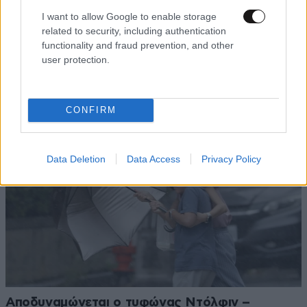
I want to allow Google to enable storage
related to security, including authentication
functionality and fraud prevention, and other
ΠΕΡΙΣΣΟΤΕΡΑ ΑΠΟ ΤΟΝ ΚΟΣΜΟ
user protection.
CONFIRM
Data Deletion
Data Access
Privacy Policy
Αποδυναμώνεται ο τυφώνας Ντόλφιν –