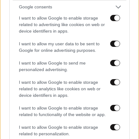
στοιχεία για 6 μήνες, η επιτροπή δεν βρήκε ενδείξεις
Google consents
ύποπτης συμπεριφοράς, καταλήγοντας ότι ο οδηγός
Henri Paul και οι παπαράτσι μοιράζονται την ευθύνη
I want to allow Google to enable storage
για τους θανάτους της Νταΐάνα και του Ντόντι Αλ-
related to advertising like cookies on web or
device identifiers in apps.
Φαγέντ. Ο ιατροδικαστής Scott Baker απέκλεισε την
πιθανότητα το ζευγάρι να δολοφονήθηκε, κι αυτό
I want to allow my user data to be sent to
λόγω έλλειψης επαρκών ενδείξεων». Ο Dickie Arbiter,
Google for online advertising purposes.
πρώην εκπρόσωπος Τύπου της βασίλισσας, είπε στην
I want to allow Google to send me
Daily Telegraph: «Αυτά συμβαίνουν κάθε χρόνο πριν
personalized advertising.
από το μνημόσυνο της Νταϊάνα, πριγκίπισσας της
Ουαλίας … Νομίζω ότι η αστυνομία έκανε λεπτομερή
I want to allow Google to enable storage
related to analytics like cookies on web or
έρευνα για τα αίτια του θανάτου … οι Γάλλοι έκαναν
device identifiers in apps.
επίσης λεπτομερή έρευνα και οι δυο κατέληξαν στο
ίδιο ακριβώς συμπέρασμα. Δεν νομίζω ότι
I want to allow Google to enable storage
αμφισβητεί κανείς αυτά τα συμπεράσματα»…
related to functionality of the website or app.
I want to allow Google to enable storage
related to personalization.