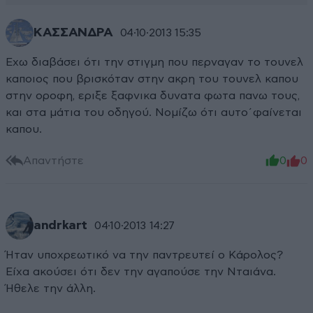
ΚΑΣΣΑΝΔΡΑ
04·10·2013 15:35
Εχω διαβάσει ότι την στιγμη που περναγαν το τουνελ
καποιος που βρισκόταν στην ακρη του τουνελ καπου
στην οροφη, εριξε ξαφνικα δυνατα φωτα πανω τους,
και στα μάτια του οδηγού. Νομίζω ότι αυτο΄φαίνεται
καπου.
Απαντήστε
0
0
andrkart
04·10·2013 14:27
Ήταν υποχρεωτικό να την παντρευτεί ο Κάρολος?
Είχα ακούσει ότι δεν την αγαπούσε την Νταιάνα.
Ήθελε την άλλη.