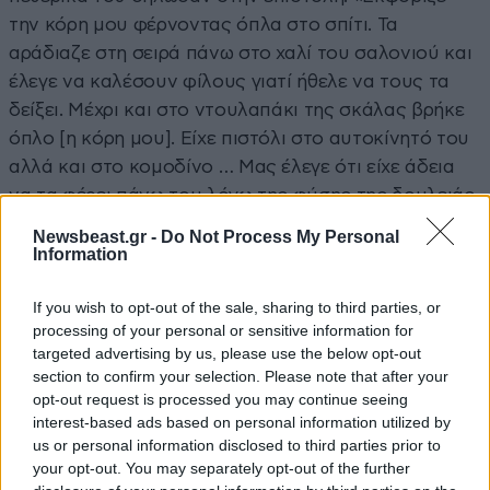
την κόρη μου φέρνοντας όπλα στο σπίτι. Τα
αράδιαζε στη σειρά πάνω στο χαλί του σαλονιού και
έλεγε να καλέσουν φίλους γιατί ήθελε να τους τα
δείξει. Μέχρι και στο ντουλαπάκι της σκάλας βρήκε
όπλο [η κόρη μου]. Είχε πιστόλι στο αυτοκίνητό του
αλλά και στο κομοδίνο … Μας έλεγε ότι είχε άδεια
να τα φέρει πάνω του λόγω της φύσης της δουλειάς
του».
Newsbeast.gr -
Do Not Process My Personal
Information
Η νοητική κατάσταση του Στρατιώτη Ν ελέγχεται
If you wish to opt-out of the sale, sharing to third parties, or
processing of your personal or sensitive information for
targeted advertising by us, please use the below opt-out
section to confirm your selection. Please note that after your
opt-out request is processed you may continue seeing
interest-based ads based on personal information utilized by
us or personal information disclosed to third parties prior to
your opt-out. You may separately opt-out of the further