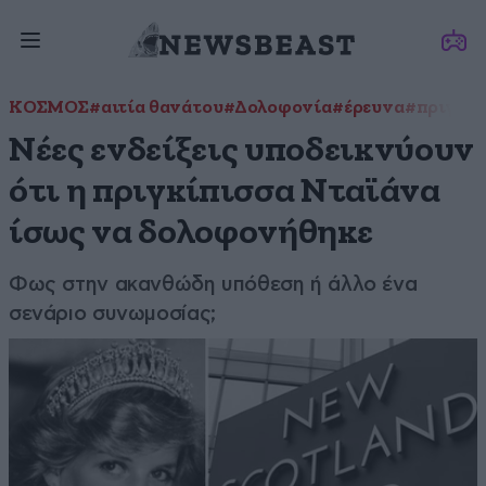
ΚΟΣΜΟΣ
#αιτία θανάτου
#Δολοφονία
#έρευνα
#πριγκίπ
Νέες ενδείξεις υποδεικνύουν
ότι η πριγκίπισσα Νταϊάνα
ίσως να δολοφονήθηκε
Φως στην ακανθώδη υπόθεση ή άλλο ένα
σενάριο συνωμοσίας;