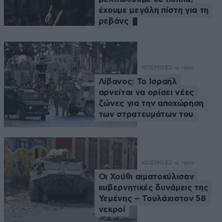
έχουμε μεγάλη πίστη για τη
ρεβάνς
ΚΟΣΜΟΣ
2 ω. πριν
Λίβανος: Το Ισραήλ
αρνείται να ορίσει νέες
ζώνες για την αποχώρηση
των στρατευμάτων του
ΚΟΣΜΟΣ
2 ω. πριν
Οι Χούθι αιματοκύλισαν
κυβερνητικές δυνάμεις της
Υεμένης – Τουλάχιστον 58
νεκροί