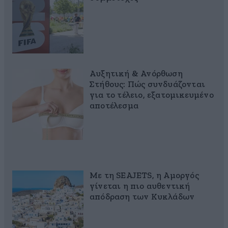
Αυξητική & Ανόρθωση
Στήθους: Πώς συνδυάζονται
για το τέλειο, εξατομικευμένο
αποτέλεσμα
Με τη SEAJETS, η Αμοργός
γίνεται η πιο αυθεντική
απόδραση των Κυκλάδων