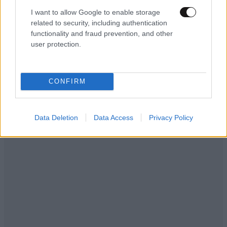
Αθηνά Οικονομάκου από τα Μπόρα Μπόρα:
I want to allow Google to enable storage
«Έσκασε τώρα όλη η κούραση» – Το απρόοπτο
related to security, including authentication
πρόβλημα υγείας
functionality and fraud prevention, and other
user protection.
CONFIRM
Data Deletion
Data Access
Privacy Policy