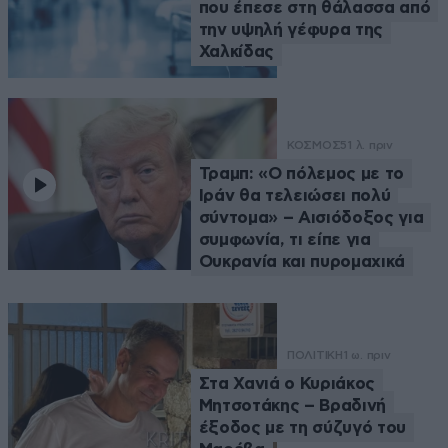
που έπεσε στη θάλασσα από
την υψηλή γέφυρα της
Χαλκίδας
ΚΟΣΜΟΣ
51 λ. πριν
Τραμπ: «Ο πόλεμος με το
Ιράν θα τελειώσει πολύ
σύντομα» – Αισιόδοξος για
συμφωνία, τι είπε για
Ουκρανία και πυρομαχικά
ΠΟΛΙΤΙΚΗ
1 ω. πριν
Στα Χανιά ο Κυριάκος
Μητσοτάκης – Βραδινή
έξοδος με τη σύζυγό του