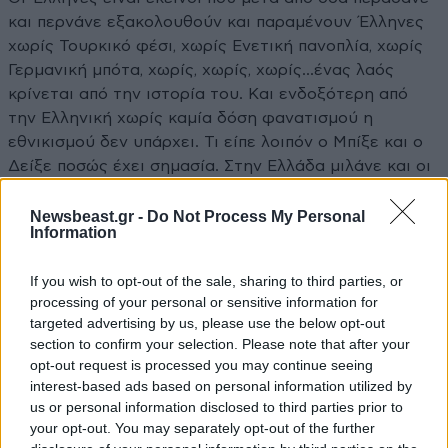
και περνάνε εξακολουθούν και παραμένουν Έλληνες
χωρίς Τουρκικό φέσι, χωρίς Ενετική πανοπλία, χωρίς
Γερμανική μπότα, χωρίς, χωρίς, χωρίς...ένας λαός
κρίνεται από την ιστορία του. Και ενδοξότερη από
την Ελληνική χωρίς καμία δόση φανατισμού η
εθνικισμού δεν υπάρχει. Τι είπε λοιπόν ο Μπίξε και ο
Δείξε ποσώς έχει σημασία. Στην Ελλάδα μιλάνε και οι
πέτρες και αλί στους νεοέλληνες αν δεν φανούν
αντάξιοι αυτής της κληρονομιάς...!!!
Newsbeast.gr -
Do Not Process My Personal
Information
Απαντήστε
8
4
If you wish to opt-out of the sale, sharing to third parties, or
processing of your personal or sensitive information for
targeted advertising by us, please use the below opt-out
section to confirm your selection. Please note that after your
Χριστίνα Δ.
05·11·2011 13:11
opt-out request is processed you may continue seeing
interest-based ads based on personal information utilized by
Ντροπή σε όλους εσάς τους δήθεν προοδευτικούς
us or personal information disclosed to third parties prior to
που αποκαλείτε ρατσιστή όποιον περήφανα δηλώνει
your opt-out. You may separately opt-out of the further
"ΝΑΙ ΡΕ ΛΑΤΡΕΥΩ ΠΟΥ ΕΙΜΑΙ ΕΛΛΗΝΑΣ. Με τα