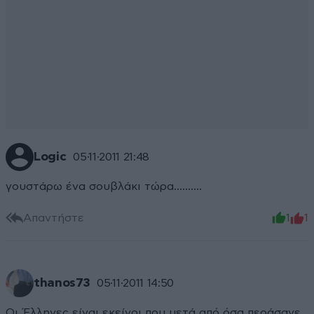
Logic
05·11·2011 21:48
γουστάρω ένα σουβλάκι τώρα..........
Απαντήστε
1
1
thanos73
05·11·2011 14:50
Οι Έλληνες είναι εκείνοι που μετά από όσα περάσανε