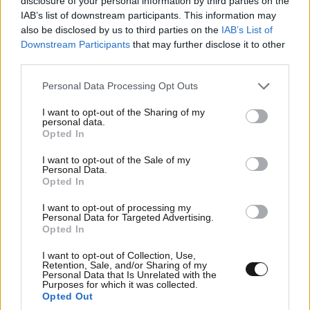
disclosure of your personal information by third parties on the
ελατώμματα και τα προτερήματα μας." Και μου αρέσει
IAB’s list of downstream participants. This information may
που όλος ο υπόλοιπος κόσμος γκρινιάζει και βρίζει
also be disclosed by us to third parties on the
IAB’s List of
Downstream Participants
that may further disclose it to other
γιατί δεν αντέχει άλλο το πιάσιμο στο λαιμό του... Να
third parties.
μας κοιτάει απο χαμηλά!!!! Ναι είμαστε Έλληνες και
είμαστε αλλαζόνες...
Please note that this website/app uses one or more Google
Personal Data Processing Opt Outs
services and may gather and store information including but
Απαντήστε
7
6
not limited to your visit or usage behaviour. You may click to
I want to opt-out of the Sharing of my
personal data.
grant or deny consent to Google and its third-party tags to
Opted In
use your data for below specified purposes in below Google
consent section.
I want to opt-out of the Sale of my
Personal Data.
Βασίλειος ο Β
05·11·2011 12:33
Opted In
Οι Έλληνες είναι Έλληνες, οι Κινέζοι είναι Κινέζοι και
I want to opt-out of processing my
Personal Data for Targeted Advertising.
οι Ιάπωνες είναι Ιάπωνες.Σε λίγο θα μας πούν ότι οι
Opted In
Ιάπωνες είναι απόγονοι των βίκινγκς και οι Κινέζοι
των Αμερικανών.Για συνέλθετε εκεί στα οικονομικά
I want to opt-out of Collection, Use,
Retention, Sale, and/or Sharing of my
περιοδικά και αρχίστε να ασχολείστε με την οικονομία
Personal Data that Is Unrelated with the
Purposes for which it was collected.
και όχι με την βιολογία που δεν είναι ο τρομέας σας.
Opted Out