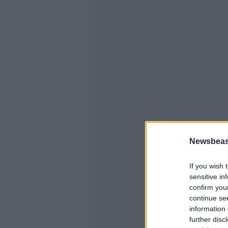
Newsbeast
If you wish 
sensitive in
confirm you
continue se
information 
further disc