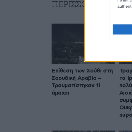
ΠΕΡΙΣΣΟΤΕΡΑ ΑΠΟ
authenti
Επίθεση των Χούθι στη
Τραμ
Σαουδική Αραβία –
το Ι
Τραυματίστηκαν 11
πολύ
άμαχοι
Αισι
συμφ
Ουκρ
πυρο