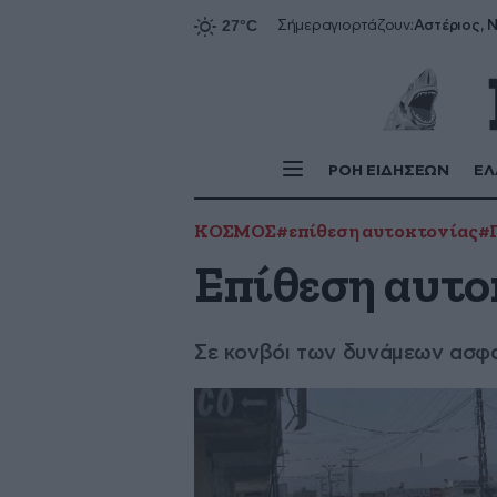
Αστέριος, Ν
Σήμερα
γιορτάζουν:
ΡΟΗ ΕΙΔΗΣΕΩΝ
ΕΛ
ΚΟΣΜΟΣ
#επίθεση αυτοκτονίας
#
Επίθεση αυτο
Σε κονβόι των δυνάμεων ασφ