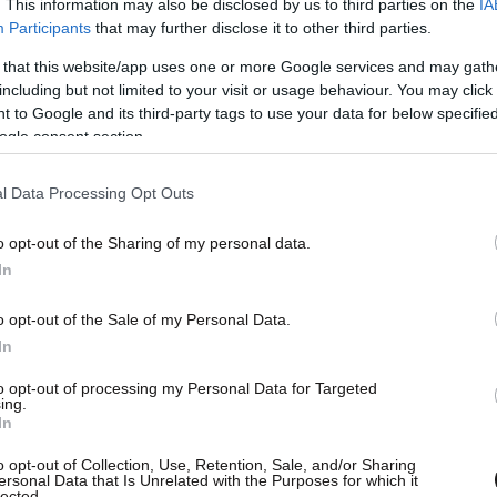
. This information may also be disclosed by us to third parties on the
IA
Participants
that may further disclose it to other third parties.
 that this website/app uses one or more Google services and may gath
including but not limited to your visit or usage behaviour. You may click 
 to Google and its third-party tags to use your data for below specifi
ogle consent section.
l Data Processing Opt Outs
o opt-out of the Sharing of my personal data.
In
o opt-out of the Sale of my Personal Data.
In
to opt-out of processing my Personal Data for Targeted
ing.
In
o opt-out of Collection, Use, Retention, Sale, and/or Sharing
ersonal Data that Is Unrelated with the Purposes for which it
lected.