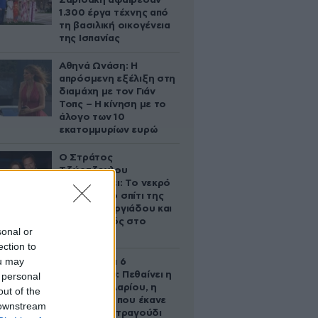
Σαριδάκη αφαίρεσαν
1.300 έργα τέχνης από
τη βασιλική οικογένεια
της Ισπανίας
Αθηνά Ωνάση: Η
απρόσμενη εξέλιξη στη
διαμάχη με τον Γιάν
Τοπς – Η κίνηση με το
άλογο των 10
εκατομμυρίων ευρώ
Ο Στράτος
Τζώρτζογλου
αποκαλύπτει: Το νεκρό
έμβρυο στο σπίτι της
Μαρίας Γεωργιάδου και
ο εγκλεισμός στο
sonal or
ψυχιατρείο
ection to
ou may
Σαν σήμερα 6
Αυγούστου: Πεθαίνει η
 personal
Ρίτα Σακελλαρίου, η
out of the
λαϊκή ντίβα που έκανε
 downstream
τη ζωή της τραγούδι