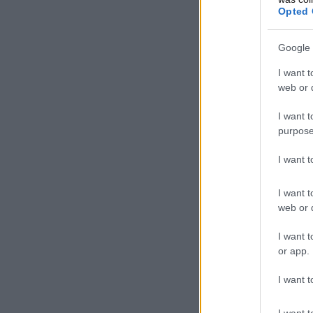
Opted 
Google 
I want t
web or d
I want t
purpose
I want 
I want t
web or d
I want t
or app.
I want t
I want t