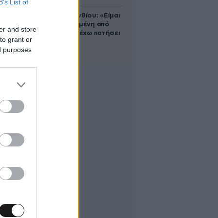
B’s List of
Μαρία Κορινθίου: «Είμαι
πιο ευτυχισμένη από
er and store
ποτέ – Ναι, έχω πατήσει
to grant or
φρένο»
ed purposes