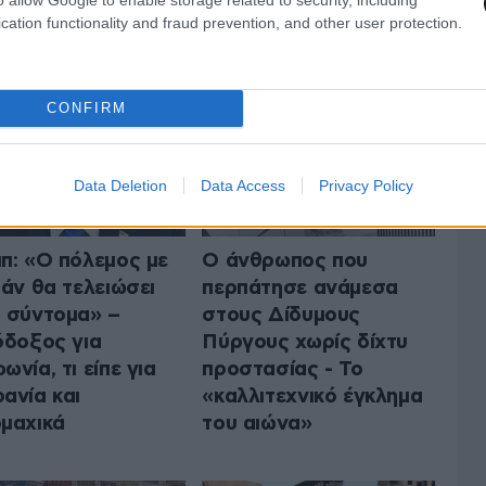
 ΤΟΝ ΚΟΣΜΟ
ΟΛΑ ΤΑ ΑΡΘΡΑ
cation functionality and fraud prevention, and other user protection.
CONFIRM
Data Deletion
Data Access
Privacy Policy
π: «Ο πόλεμος με
Ο άνθρωπος που
ράν θα τελειώσει
περπάτησε ανάμεσα
 σύντομα» –
στους Δίδυμους
όδοξος για
Πύργους χωρίς δίχτυ
ωνία, τι είπε για
προστασίας - Το
ανία και
«καλλιτεχνικό έγκλημα
μαχικά
του αιώνα»