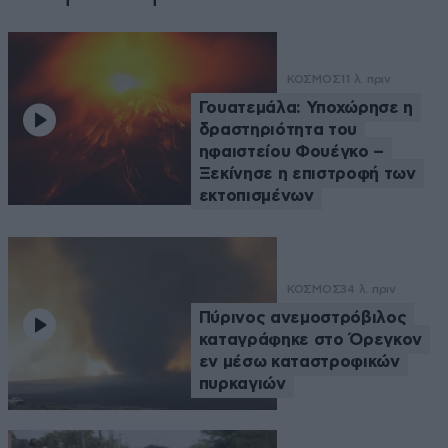
ΚΟΣΜΟΣ
11 λ. πριν
Γουατεμάλα: Υποχώρησε η
δραστηριότητα του
ηφαιστείου Φουέγκο –
Ξεκίνησε η επιστροφή των
εκτοπισμένων
ΚΟΣΜΟΣ
34 λ. πριν
Πύρινος ανεμοστρόβιλος
καταγράφηκε στο Όρεγκον
εν μέσω καταστροφικών
πυρκαγιών