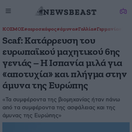
ΚΟΣΜΟΣ
#αεροσκάφος
#άμυνα
#Γαλλία
#Γερμανία
#Ευρ
Scaf: Κατάρρευση του
ευρωπαϊκού μαχητικού 6ης
γενιάς – Η Ισπανία μιλά για
«αποτυχία» και πλήγμα στην
άμυνα της Ευρώπης
«Τα συμφέροντα της βιομηχανίας ήταν πάνω
από τα συμφέροντα της ασφάλειας και της
άμυνας της Ευρώπης»