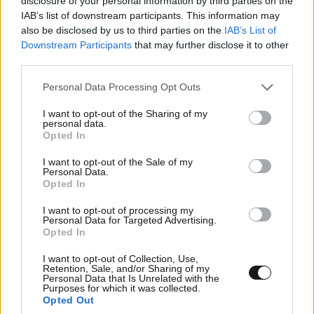
disclosure of your personal information by third parties on the
IAB’s list of downstream participants. This information may
also be disclosed by us to third parties on the
IAB’s List of
Downstream Participants
that may further disclose it to other
third parties.
Please note that this website/app uses one or more Google
Personal Data Processing Opt Outs
services and may gather and store information including but
not limited to your visit or usage behaviour. You may click to
I want to opt-out of the Sharing of my
personal data.
grant or deny consent to Google and its third-party tags to
Opted In
use your data for below specified purposes in below Google
consent section.
«Μπλόκο» των ΗΠΑ στις εισαγωγές αβοκάντο
I want to opt-out of the Sale of my
Personal Data.
από το Μεξικό λόγω ανησυχιών για την
Opted In
ασφάλεια
I want to opt-out of processing my
Personal Data for Targeted Advertising.
Opted In
I want to opt-out of Collection, Use,
Retention, Sale, and/or Sharing of my
Personal Data that Is Unrelated with the
Ακολουθήστε το
NEWSBEAST
στο
Google News
Purposes for which it was collected.
και μάθετε πρώτοι όλες τις ειδήσεις
Opted Out