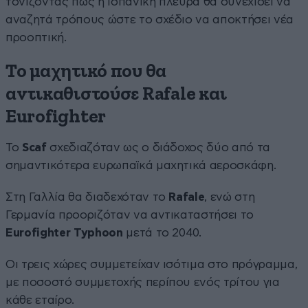
τονίζοντας πως η ισπανική πλευρά θα συνεχίσει να
αναζητά τρόπους ώστε το σχέδιο να αποκτήσει νέα
προοπτική.
Το μαχητικό που θα
αντικαθιστούσε Rafale και
Eurofighter
Το
Scaf
σχεδιαζόταν ως ο διάδοχος δύο από τα
σημαντικότερα ευρωπαϊκά μαχητικά αεροσκάφη.
Στη Γαλλία θα διαδεχόταν το
Rafale
, ενώ στη
Γερμανία προοριζόταν να αντικαταστήσει το
Eurofighter
Typhoon
μετά το 2040.
Οι τρεις χώρες συμμετείχαν ισότιμα στο πρόγραμμα,
με ποσοστό συμμετοχής περίπου ενός τρίτου για
κάθε εταίρο.