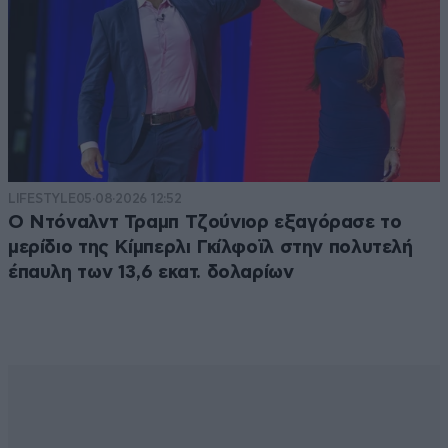
LIFESTYLE
05·08·2026 12:52
Ο Ντόναλντ Τραμπ Τζούνιορ εξαγόρασε το
μερίδιο της Κίμπερλι Γκίλφοϊλ στην πολυτελή
έπαυλη των 13,6 εκατ. δολαρίων