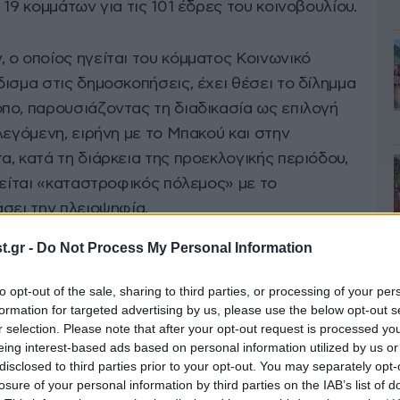
19 κομμάτων για τις 101 έδρες του κοινοβουλίου.
 ο οποίος ηγείται του κόμματος Κοινωνικό
ισμα στις δημοσκοπήσεις, έχει θέσει το δίλημμα
πο, παρουσιάζοντας τη διαδικασία ως επιλογή
λεγόμενη, ειρήνη με το Μπακού και στην
, κατά τη διάρκεια της προεκλογικής περιόδου,
λείται «καταστροφικός πόλεμος» με το
σει την πλειοψηφία.
.gr -
Do Not Process My Personal Information
φή και οι προειδοποιήσεις
to opt-out of the sale, sharing to third parties, or processing of your per
formation for targeted advertising by us, please use the below opt-out s
r selection. Please note that after your opt-out request is processed y
 καθοριστική για τον γεωπολιτικό
eing interest-based ads based on personal information utilized by us or
εί η
Αρμενία
. Αν και η Γερεβάν και η Μόσχα
disclosed to third parties prior to your opt-out. You may separately opt-
losure of your personal information by third parties on the IAB’s list of
σχέσεις τους δοκιμάζονται σοβαρά μετά την