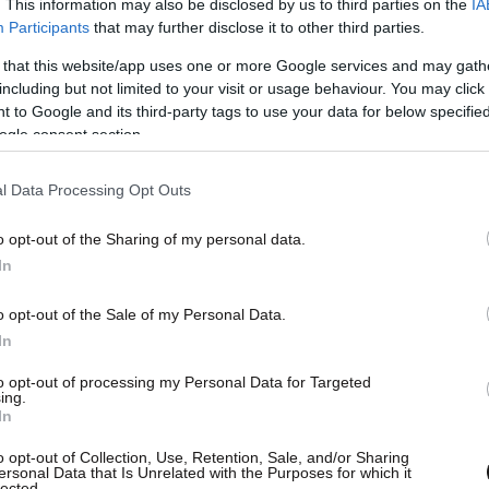
. This information may also be disclosed by us to third parties on the
IA
στρατιωτικά υπέρ των Αρμενίων κατά την
Participants
that may further disclose it to other third parties.
 that this website/app uses one or more Google services and may gath
including but not limited to your visit or usage behaviour. You may click 
ιάν να παγώσει τη συμμετοχή της στη
 to Google and its third-party tags to use your data for below specifi
ogle consent section.
 ηγεσία και να αναζητήσει στηρίγματα σε ΕΕ και
 εκφράζει πρόσφατα την «πλήρη και απόλυτη»
l Data Processing Opt Outs
ρωθυπουργό.
o opt-out of the Sharing of my personal data.
 άμεση, συνδέοντας την προσέγγιση της χώρας
In
ς Ουκρανίας.
o opt-out of the Sale of my Personal Data.
In
τιν είχε στείλει σαφές μήνυμα τονίζοντας:
to opt-out of processing my Personal Data for Targeted
 της Ουκρανίας να ενταχτεί στην ΕΕ»
ing.
In
o opt-out of Collection, Use, Retention, Sale, and/or Sharing
ersonal Data that Is Unrelated with the Purposes for which it
lected.