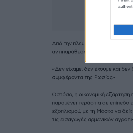
authenti
Από την πλευρά του, ο Νικόλ Πασ
αντιπαράθεσης με τη Μόσχα, επι
«Δεν είχαμε, δεν έχουμε και δεν
συμφέροντα της Ρωσίας»
Ωστόσο, η οικονομική εξάρτηση 
παραμένει τεράστια σε επίπεδο 
εξοπλισμού, με τη Μόσχα να δεί
τις εισαγωγές αρμενικών αγροτι