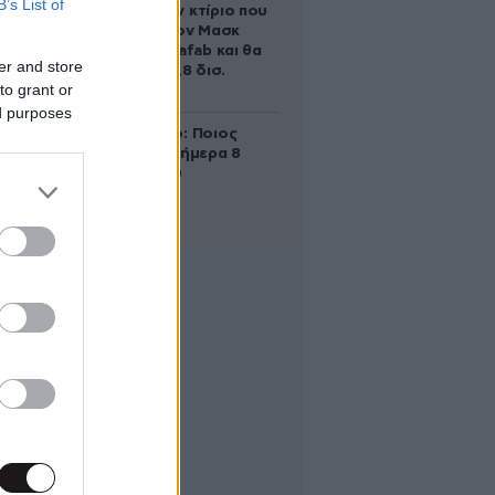
B’s List of
διαστάσεων κτίριο που
χτίζει ο Έλον Μασκ
λέγεται Terafab και θα
er and store
κοστίσει 16,8 δισ.
to grant or
δολάρια
ed purposes
Εορτολόγιο: Ποιος
γιορτάζει σήμερα 8
Αυγούστου