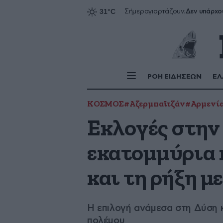
Δεν υπάρχο
Σήμερα
γιορτάζουν:
ΡΟΗ ΕΙΔΗΣΕΩΝ
ΕΛ
ΚΟΣΜΟΣ
#Αζερμπαϊτζάν
#Αρμενί
Εκλογές στην 
εκατομμύρια 
και τη ρήξη μ
Η επιλογή ανάμεσα στη Δύση κ
πολέμου