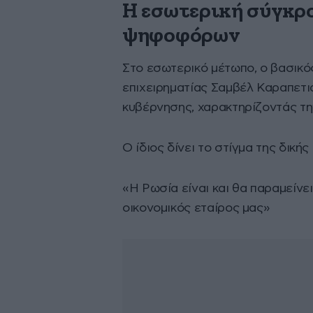
Η εσωτερική σύγκρο
ψηφοφόρων
Στο εσωτερικό μέτωπο, ο βασικός
επιχειρηματίας Σαμβέλ Καραπετιάν
κυβέρνησης, χαρακτηρίζοντάς τ
Ο ίδιος δίνει το στίγμα της δικ
«Η Ρωσία είναι και θα παραμείνε
οικονομικός εταίρος μας»