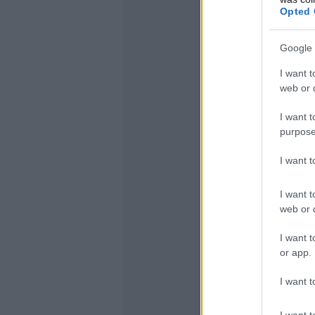
Opted 
Google 
I want t
web or d
I want t
purpose
I want 
I want t
web or d
I want t
or app.
I want t
I want t