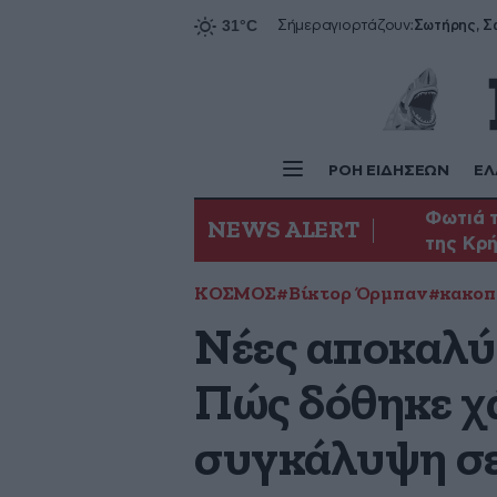
Σήμερα
γιορτάζουν:
ΡΟΗ ΕΙΔΗΣΕΩΝ
ΕΛ
Φωτιά τ
NEWS ALERT
της Κρ
ΚΟΣΜΟΣ
#Βίκτορ Όρμπαν
#κακοπ
Νέες αποκαλύ
Πώς δόθηκε χ
συγκάλυψη σε