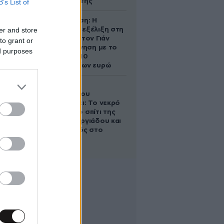
αντίδρασή της
B’s List of
Αθηνά Ωνάση: Η
er and store
απρόσμενη εξέλιξη στη
διαμάχη με τον Γιάν
to grant or
Τοπς – Η κίνηση με το
ed purposes
άλογο των 10
εκατομμυρίων ευρώ
Ο Στράτος
Τζώρτζογλου
αποκαλύπτει: Το νεκρό
έμβρυο στο σπίτι της
Μαρίας Γεωργιάδου και
ο εγκλεισμός στο
ψυχιατρείο