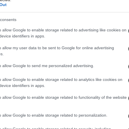
Out
ριβάλλον του Βίκτορ Όρμπαν
consents
o allow Google to enable storage related to advertising like cookies on
ης, ο Μάγιαρ ανέφερε ότι
πολλές πληροφορίες
evice identifiers in apps.
στελέχη του κυβερνώντος κόμματος Fidesz,
o allow my user data to be sent to Google for online advertising
αλλά και από δικηγορικούς κύκλους
.
s.
ξε ισχυρό λόμπι μέσα σε συγκεκριμένους
to allow Google to send me personalized advertising.
ονομής χάρης και σε άλλες πολιτικά
o allow Google to enable storage related to analytics like cookies on
evice identifiers in apps.
o allow Google to enable storage related to functionality of the website
o allow Google to enable storage related to personalization.
o allow Google to enable storage related to security, including