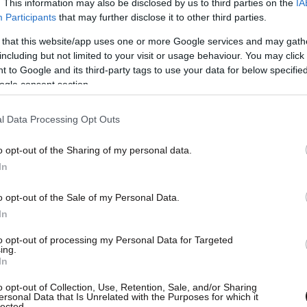
. This information may also be disclosed by us to third parties on the
IA
κολουθούν κοινωνικές και νομικές εκθέσεις και
Participants
that may further disclose it to other third parties.
ύνης εισηγείται θετικά ή αρνητικά προς τον
 that this website/app uses one or more Google services and may gath
ική απόφαση λαμβάνεται από τον πρόεδρο και
including but not limited to your visit or usage behaviour. You may click 
ό τον υπουργό Δικαιοσύνης.
 to Google and its third-party tags to use your data for below specifi
ogle consent section.
υσιάστηκαν, η τότε υπουργός Δικαιοσύνης,
l Data Processing Opt Outs
ε εισηγηθεί θετικά για τον Κ. Έντρε
. Ωστόσο,
ε πρόεδρος της Δημοκρατίας, Καταλίν Νόβακ,
o opt-out of the Sharing of my personal data.
αι τελικά η Γιούντιτ Βάργκα συνυπέγραψε το
In
α
. Ο Μάγιαρ χαρακτήρισε τη διαδικασία
τι η υπόθεση αποσπάστηκε από την κανονική
o opt-out of the Sale of my Personal Data.
In
α να αλλάξει η αρχική εισήγηση του υπουργείου.
to opt-out of processing my Personal Data for Targeted
ing.
δέκα περιπτώσεις αποφασίστηκε κάτι
In
γηθεί η υπουργός Δικαιοσύνης, γεγονός που,
o opt-out of Collection, Use, Retention, Sale, and/or Sharing
ωτήματα για τον τρόπο λειτουργίας του
ersonal Data that Is Unrelated with the Purposes for which it
lected.