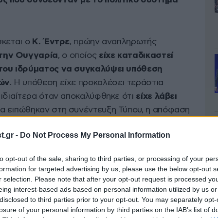
ς που συνδέονταν με το πολιτικό σύστημα
κεται ο
Κ. Έντρε
, πρώην αναπληρωτής
την Ουγγαρία
, ο οποίος
είχε καταδικαστεί
 του ιδρύματος να συγκαλύψει υπόθεση
ιών
. Η υπόθεση είχε προκαλέσει τεράστια
 ιδιαίτερα όταν αποκαλύφθηκε ότι
είχε λάβει
α ειπώθηκαν στη συνέντευξη Τύπου, η απόφαση
 ξανά πιστοποιητικό ηθικής επάρκειας και να
.gr -
Do Not Process My Personal Information
ργασία του
.
to opt-out of the sale, sharing to third parties, or processing of your per
ρης και οι καταγγελίες για
formation for targeted advertising by us, please use the below opt-out s
r selection. Please note that after your opt-out request is processed y
eing interest-based ads based on personal information utilized by us or
disclosed to third parties prior to your opt-out. You may separately opt-
αρία οι υποθέσεις χάρης εξετάζονται αρχικά
losure of your personal information by third parties on the IAB’s list of