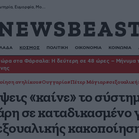
Σωτήρης, Σωτηρία, Ευμορφία, Μορφούλα
ΛΑΔΑ
ΚΟΣΜΟΣ
ΠΟΛΙΤΙΚΗ
ΟΙΚΟΝΟΜΙΑ
ΚΟΙΝΩΝΙΑ
ώρα στα Φάρσαλα: Η δεύτερη σε 48 ώρες – Μήνυμα το
ήνης
οίηση ανηλίκου
#Ουγγαρία
#Πέτερ Μάγιαρ
#σεξουαλική
ψεις «καίνε» το σύστη
άρη σε καταδικασμένο 
ξουαλικής κακοποίηση