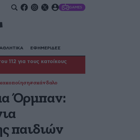
GAMES
ΑΘΛΗΤΙΚΑ
ΕΦΗΜΕΡΙΔΕΣ
υ 112 για τους κατοίκους
 κακοποίηση
#σκάνδαλο
μα Όρμπαν:
για
ς παιδιών