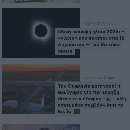
ΚΟΣΜΟΣ
11 λ. πριν
Ολική έκλειψη ηλίου 2026: Η
«νύχτα» που έρχεται στις 12
Αυγούστου – Πού θα είναι
ορατή
ΚΟΣΜΟΣ
23 λ. πριν
Την Ουκρανία κατηγορεί η
Βουλγαρία για την έκρηξη
drone στο έδαφός της – «Μη
εσκεμμένο συμβάν» λέει το
Κίεβο