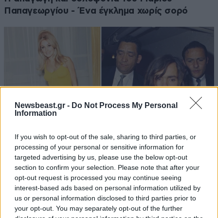
Παπαγεωργίου - Ένα έγκλημα χωρίς σορό
Newsbeast.gr -
Do Not Process My Personal
Information
If you wish to opt-out of the sale, sharing to third parties, or
processing of your personal or sensitive information for
targeted advertising by us, please use the below opt-out
section to confirm your selection. Please note that after your
Η δολοφονία της εγκύου Σάρον Τέιτ – Τι
opt-out request is processed you may continue seeing
απέγιναν τα μέλη της «Οικογένειας Μάνσον»;
interest-based ads based on personal information utilized by
us or personal information disclosed to third parties prior to
your opt-out. You may separately opt-out of the further