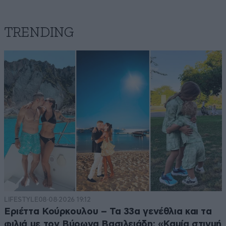
TRENDING
LIFESTYLE
08·08·2026 19:12
Εριέττα Κούρκουλου – Τα 33α γενέθλια και τα
φιλιά με τον Βύρωνα Βασιλειάδη: «Καμία στιγμή