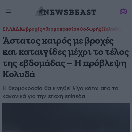
ΕΛΛΑΔΑ
#βροχές
#θερμοκρασία
#Θοδωρής Κολυδάς
#Κα
Άστατος καιρός με βροχές
και καταιγίδες μέχρι το τέλος
της εβδομάδας – Η πρόβλεψη
Κολυδά
Η θερμοκρασία θα κινηθεί λίγο κάτω από τα
κανονικά για την εποχή επίπεδα