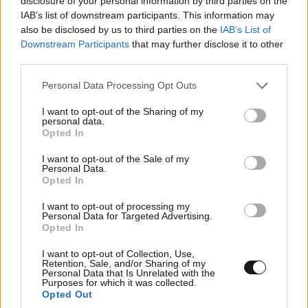
disclosure of your personal information by third parties on the
IAB’s list of downstream participants. This information may
also be disclosed by us to third parties on the
IAB’s List of
Downstream Participants
that may further disclose it to other
third parties.
Please note that this website/app uses one or more Google
Personal Data Processing Opt Outs
services and may gather and store information including but
not limited to your visit or usage behaviour. You may click to
I want to opt-out of the Sharing of my
personal data.
grant or deny consent to Google and its third-party tags to
Opted In
use your data for below specified purposes in below Google
consent section.
I want to opt-out of the Sale of my
Personal Data.
Opted In
Αττική και άλλες 5 περιοχές σε Red Code,
I want to opt-out of processing my
σήμερα Κυριακή: Έως 9 μποφόρ και υψηλός
Personal Data for Targeted Advertising.
Opted In
κίνδυνος πυρκαγιάς
I want to opt-out of Collection, Use,
Retention, Sale, and/or Sharing of my
Personal Data that Is Unrelated with the
Purposes for which it was collected.
Opted Out