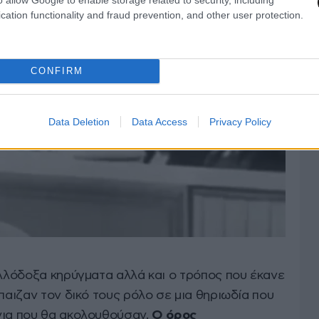
cation functionality and fraud prevention, and other user protection.
CONFIRM
Data Deletion
Data Access
Privacy Policy
αλλόδοξα κηρύγματα αλλά και ο τρόπος που έκανε
έπαιζαν τον δικό τους ρόλο σε μια θηριωδία που
νια που θα ακολουθούσαν.
Ο όρος