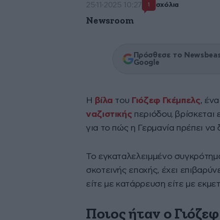
25·11·2025 10:27
σχόλια
1
Newsroom
Πρόσθεσε το Newsbeast
Google
Η
βίλα
του
Γιόζεφ Γκέμπελς
, έν
ναζιστικής
περιόδου, βρίσκεται 
για το πώς η Γερμανία πρέπει να 
Το εγκαταλελειμμένο συγκρότημα
σκοτεινής εποχής, έχει επιβαρύνε
είτε με κατάρρευση είτε με εκμε
Ποιος ήταν ο Γιόζεφ