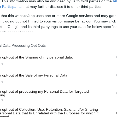
. This information may also be disclosed by us to third parties on the
IA
αζιστικό επεκτατισμό.
Η δράση του ως
Participants
that may further disclose it to other third parties.
χ και μοχλού πίεσης στον Φύρερ θα ήταν
 that this website/app uses one or more Google services and may gath
όητα περιστατικά, όπως το κάψιμο χιλιάδων
including but not limited to your visit or usage behaviour. You may click 
άλλων», πολιτικά στιγμιότυπα που αποδίδονται
 to Google and its third-party tags to use your data for below specifi
ogle consent section.
νδιστικούς χειρισμούς.
l Data Processing Opt Outs
o opt-out of the Sharing of my personal data.
In
o opt-out of the Sale of my Personal Data.
In
to opt-out of processing my Personal Data for Targeted
ing.
In
o opt-out of Collection, Use, Retention, Sale, and/or Sharing
ersonal Data that Is Unrelated with the Purposes for which it
lected.