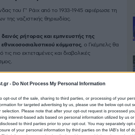
ας του Γ’ Ράιχ από το 1933-1945 αφιέρωσε τη
ν της ναζιστικής θηριωδίας.
, δεινός ρήτορας και εμπνευστής της
 εθνικοσοσιαλιστικού κόμματος
, ο Γκέμπελς θα
 τις πιο εκτεταμένες και διαβολικές
σμος.
ρικού διπλώματος, θα αναλάβει από το 1923 τα
.gr -
Do Not Process My Personal Information
αμου ναζιστικού σχηματισμού NSDAP και
δύναμη:
μέσα σε 10 χρόνια ο Χίτλερ εκλέγεται
to opt-out of the sale, sharing to third parties, or processing of your per
αι υπουργός Διαφώτισης και Προπαγάνδας.
formation for targeted advertising by us, please use the below opt-out s
r selection. Please note that after your opt-out request is processed y
eing interest-based ads based on personal information utilized by us or
ενικεύσει την προπαγάνδα στον γερμανικό
disclosed to third parties prior to your opt-out. You may separately opt-
losure of your personal information by third parties on the IAB’s list of
ος για τα αποτρόπαια γεγονότα που έμελλε να