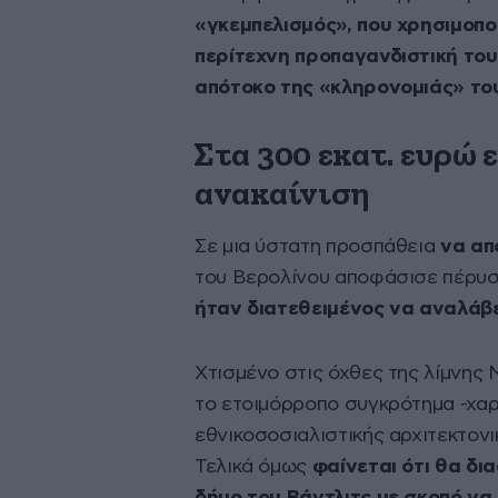
«γκεμπελισμός», που χρησιμοπο
περίτεχνη προπαγανδιστική του
απότοκο της «κληρονομιάς» το
Στα 300 εκατ. ευρώ 
ανακαίνιση
Σε μια ύστατη προσπάθεια
να απ
του Βερολίνου αποφάσισε πέρυ
ήταν διατεθειμένος να αναλάβε
Χτισμένο στις όχθες της λίμνης
το ετοιμόρροπο συγκρότημα -χαρ
εθνικοσοσιαλιστικής αρχιτεκτονι
Τελικά όμως
φαίνεται ότι θα δ
δήμο του Βάντλιτς με σκοπό να