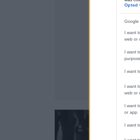
Opted 
Google 
I want t
web or d
I want t
purpose
I want 
I want t
web or d
I want t
or app.
I want t
I want t