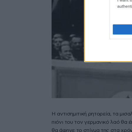
authenti
Η αντισημιτική ρητορεία, τα μισ
πιόνι του τον γερμανικό λαό θα 
θα άφηνε το στίγμα της στα χρό