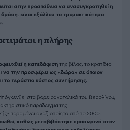
ιείται στην προσπάθεια να ανασυγκροτηθεί η
 δράση, είναι εξάλλου το τρομακτικότερο
υ.
εκτιμάται η πλήρης
οφευχθεί η κατεδάφιση
της βίλας, το κρατίδιο
σι
να την προσφέρει ως «δώρο» σε όποιον
ι το τεράστιο κόστος συντήρησης.
 Μπόγκενζε, στα βορειοανατολικά του Βερολίνου,
ακτηριστικό παράδειγμα της
κής- παραμένει αναξιοποίητο από το 2000.
ιασωθεί, καθώς μεταβιβάστηκε προσωρινά στον
 φιλοξενήσει ξεναγήσεις και εκδηλώσεις
,