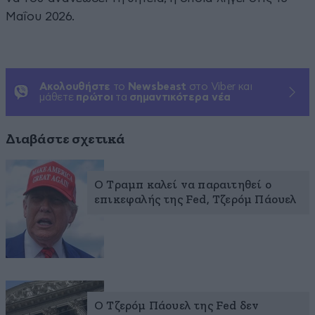
Μαΐου 2026.
Ακολουθήστε
το
Newsbeast
στο Viber και
μάθετε
πρώτοι
τα
σημαντικότερα νέα
Διαβάστε σχετικά
Ο Τραμπ καλεί να παραιτηθεί ο
επικεφαλής της Fed, Τζερόμ Πάουελ
Ο Τζερόμ Πάουελ της Fed δεν