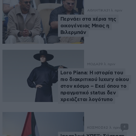
ΑΘΛΗΤΙΚΑ
31 λ. πριν
Περνάει στα χέρια της
οικογένειας Μπας η
Βιλερμπάν
ΜΟΔΑ
39 λ. πριν
Loro Piana: Η ιστορία του
πιο διακριτικού luxury οίκου
στον κόσμο – Εκεί όπου το
πραγματικό status δεν
χρειάζεται λογότυπο
4
ΚΟΣΜΟΣ
42 λ. πριν