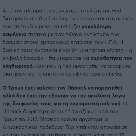
Από την πλευρά τους, ανώτερα στελέχη της Fed
διατηρούν σταθερή στάση, αντιστέκονται στη μείωση
των επιτοκίων μέχρι να υπάρξει
μεγαλύτερη
σαφήνεια
σχετικά με τον πιθανό αντίκτυπο των
δασμών στους εμπορικούς εταίρους των ΗΠΑ. Η
βασική τους ανησυχία είναι ότι μια τέτοια κίνηση – η
επιβολή δασμών – θα μπορούσε να
πυροδοτήσει τον
πληθωρισμό
, κάτι που η Fed προσπαθεί να αποφύγει
διατηρώντας τα επιτόκια σε υψηλότερα επίπεδα.
Ο Τραμπ έχει καλέσει τον Πάουελ να παραιτηθεί
αλλά δεν έχει την εξουσία να τον απολύσει λόγω
της διαφωνίας τους για τη νομισματική πολιτική
. Ο
Πάουελ διορίστηκε σε αυτό το αξίωμα από τον
Τραμπ το 2017. Τέσσερα χρόνια αργότερα, ο
Δημοκρατικός πρόεδρος Τζο Μπάιντεν αποφάσισε
να του ανανεώσει τη θητεία, η οποία λήγει στις 15