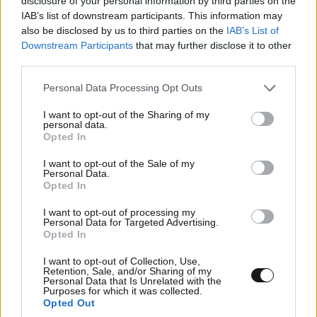
disclosure of your personal information by third parties on the
IAB’s list of downstream participants. This information may
also be disclosed by us to third parties on the
IAB’s List of
ΣΧΌΛΙΑ ΑΝΑΓΝΩΣΤΏΝ
0
Downstream Participants
that may further disclose it to other
third parties.
Please note that this website/app uses one or more Google
Personal Data Processing Opt Outs
services and may gather and store information including but
not limited to your visit or usage behaviour. You may click to
I want to opt-out of the Sharing of my
personal data.
grant or deny consent to Google and its third-party tags to
Opted In
use your data for below specified purposes in below Google
ΠΡΟΣΘΕΣΤΕ ΤΟ ΣΧΟΛΙΟ ΣΑΣ
consent section.
I want to opt-out of the Sale of my
Personal Data.
Opted In
I want to opt-out of processing my
Personal Data for Targeted Advertising.
Opted In
I want to opt-out of Collection, Use,
Retention, Sale, and/or Sharing of my
Personal Data that Is Unrelated with the
Purposes for which it was collected.
Opted Out