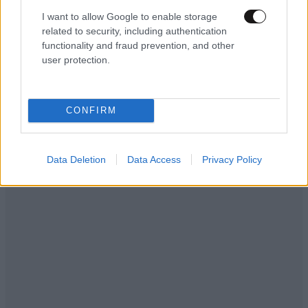
I want to allow Google to enable storage
related to security, including authentication
functionality and fraud prevention, and other
user protection.
LIFESTYLE
08·08·2026 19:12
Εριέττα Κούρκουλου – Τα 33α γενέθλια και τα
φιλιά με τον Βύρωνα Βασιλειάδη: «Καμία στιγμή
ευτυχίας δεδομένη»
CONFIRM
Data Deletion
Data Access
Privacy Policy