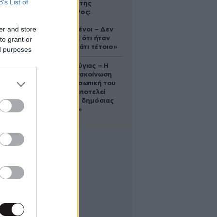
B’s List of
δολοφονία της
Ελίζαμπεθ Ρος:
«Είμαστε
er and store
συντετριμμένοι – Δεν
έδειξε ποτέ ότι ήταν
to grant or
ικανός για κάτι τέτοιο»
ed purposes
Χρίστος Κούγιας – Η
αυστηρή ανακοίνωση
για την προσωπική του
ζωή: «Δεν αποτελεί
αντικείμενο δημόσιας
συζήτησης»