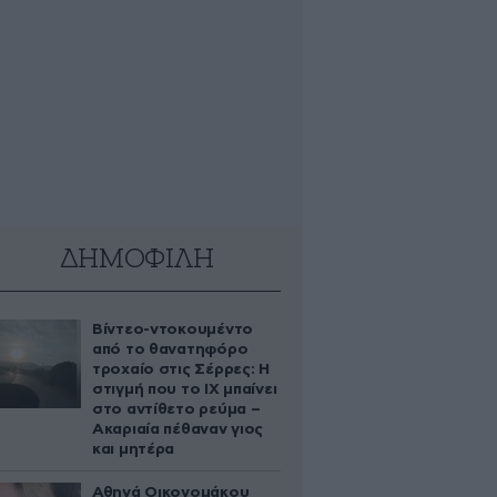
ΔΗΜΟΦΙΛΗ
Βίντεο-ντοκουμέντο
από το θανατηφόρο
τροχαίο στις Σέρρες: Η
στιγμή που το ΙΧ μπαίνει
στο αντίθετο ρεύμα –
Ακαριαία πέθαναν γιος
και μητέρα
Αθηνά Οικονομάκου