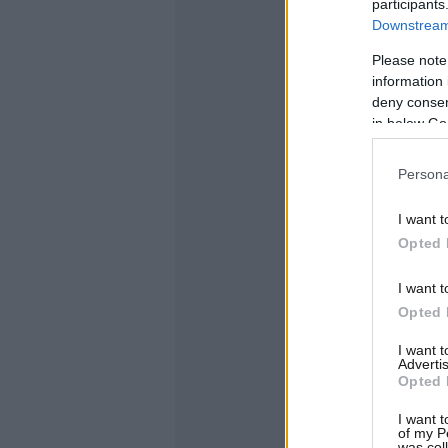
participants
Downstream 
Please note
information 
deny consent
in below Go
Persona
I want t
Opted 
I want t
Opted 
I want 
Advertis
Opted 
I want t
of my P
was col