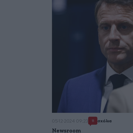
05·12·2024 09:23
σχόλια
11
Newsroom