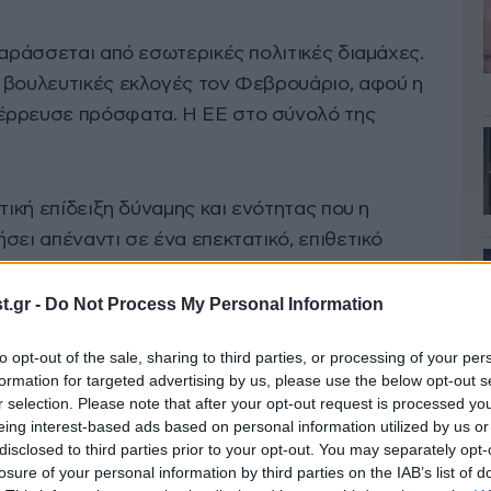
παράσσεται από εσωτερικές πολιτικές διαμάχες.
 βουλευτικές εκλογές τον Φεβρουάριο, αφού η
έρρευσε πρόσφατα. Η ΕΕ στο σύνολό της
τική επίδειξη δύναμης και ενότητας που η
σει απέναντι σε ένα επεκτατικό, επιθετικό
αι συμπληρώνει: «Και πώς θα εκπληρώσει η
αμείνει αταλάντευτα στο πλευρό της
.gr -
Do Not Process My Personal Information
των ΗΠΑ, Ντόναλντ Τραμπ, μειώσει ή
to opt-out of the sale, sharing to third parties, or processing of your per
βοήθειας προς το Κίεβο;».
formation for targeted advertising by us, please use the below opt-out s
r selection. Please note that after your opt-out request is processed y
eing interest-based ads based on personal information utilized by us or
disclosed to third parties prior to your opt-out. You may separately opt-
losure of your personal information by third parties on the IAB’s list of