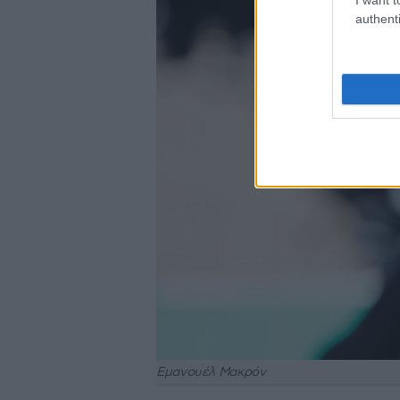
authenti
Εμανουέλ Μακρόν