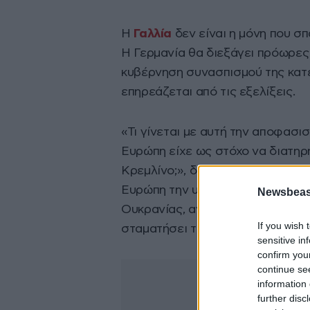
Η
Γαλλία
δεν είναι η μόνη που σ
Η Γερμανία θα διεξάγει πρόωρες
κυβέρνηση συνασπισμού της κατ
επηρεάζεται από τις εξελίξεις.
«Τι γίνεται με αυτή την αποφασισ
Ευρώπη είχε ως στόχο να διατηρή
Κρεμλίνο;», διερωτάται το BBC κ
Ευρώπη την υπόσχεσή της να παρ
Newsbeast
Ουκρανίας, αν ο νέος πρόεδρος 
If you wish 
σταματήσει τη ροή στρατιωτικής 
sensitive in
confirm you
continue se
information 
further disc