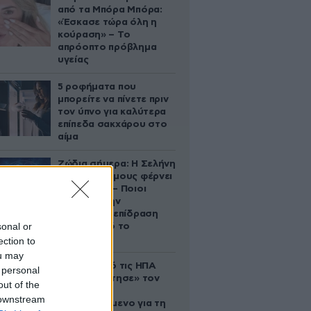
από τα Μπόρα Μπόρα:
«Έσκασε τώρα όλη η
κούραση» – Το
απρόοπτο πρόβλημα
υγείας
5 ροφήματα που
μπορείτε να πίνετε πριν
τον ύπνο για καλύτερα
επίπεδα σακχάρου στο
αίμα
Ζώδια σήμερα: Η Σελήνη
στους Διδύμους φέρνει
ανατροπές – Ποιοι
δέχονται την
ευεργετική επίδραση
sonal or
του Δία από το
απόγευμα;
ection to
ou may
Ζευγάρι από τις ΗΠΑ
 personal
που «υιοθέτησε» τον
out of the
Αφγανό
 downstream
κατηγορούμενο για τη