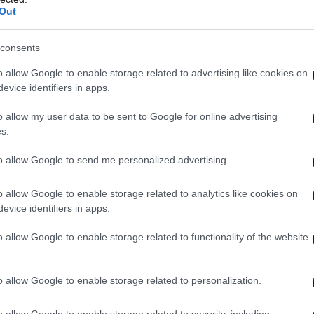
Out
consents
o allow Google to enable storage related to advertising like cookies on
κό Οίκο γεμίζει ανησυχία την ΕΕ και την Ευρώπη
evice identifiers in apps.
συσσωρευμένη δυσαρέσκειά του για το εμπορικό
o allow my user data to be sent to Google for online advertising
και για τις ευρωπαϊκές (ανεπαρκείς) αμυντικές
s.
ική πραγματικότητα;»
to allow Google to send me personalized advertising.
εωπολιτικής, η ηγεσία της ΕΕ απουσιάζει
o allow Google to enable storage related to analytics like cookies on
σθάνεται ακυβέρνητο, με την άνοδο πιο
evice identifiers in apps.
την Ουγγαρία, τη Σλοβακία και τη Ρουμανία –
o allow Google to enable storage related to functionality of the website
ξουσία αποδυναμωμένη και αφηρημένη», αναφέρει
o allow Google to enable storage related to personalization.
o allow Google to enable storage related to security, including