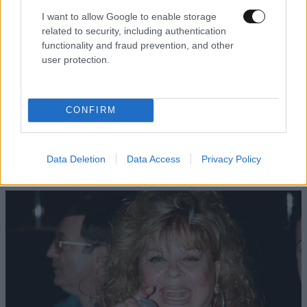
I want to allow Google to enable storage
related to security, including authentication
functionality and fraud prevention, and other
user protection.
LIFESTYLE
05·08·2026 17:48
CONFIRM
Παλάτι Marivent: Πώς οι κληρονόμοι του
Ιωάννη Σαριδάκη αφαίρεσαν 1.300 έργα τέχνης
από τη βασιλική οικογένεια της Ισπανίας
Data Deletion
Data Access
Privacy Policy