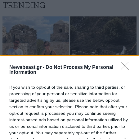
TRENDING
Newsbeast.gr -
Do Not Process My Personal
Information
If you wish to opt-out of the sale, sharing to third parties, or
processing of your personal or sensitive information for
targeted advertising by us, please use the below opt-out
section to confirm your selection. Please note that after your
ΕΛΛΑΔΑ
05·08·2026 21:24
opt-out request is processed you may continue seeing
«Κάηκε το σπίτι μας στην Ελλάδα λίγο πριν
interest-based ads based on personal information utilized by
μετακομίσουμε»: Απαρηγόρητη η οικογένεια
us or personal information disclosed to third parties prior to
από τη Βρετανία που είδε το όνειρο ζωής να
your opt-out. You may separately opt-out of the further
γίνεται στάχτη