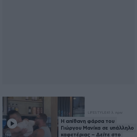
LIFESTYLE
41 λ. πριν
Η απίθανη φάρσα του
Γιώργου Μανίκα σε υπάλληλο
καφετέριας – Δείτε στο