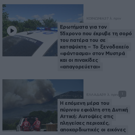
ΚΟΙΝΩΝΙΑ
37 λ. πριν
Ερωτήματα για τον
55χρονο που έκρυβε τη σορό
του πατέρα του σε
καταψύκτη – Το ξενοδοχείο
«φάντασμα» στον Μυστρά
και οι πινακίδες
«απαγορεύεται»
1
ΕΛΛΑΔΑ
39 λ. πριν
Η επόμενη μέρα του
πύρινου εφιάλτη στη Δυτική
Αττική: Αυτοψίες στις
πληγείσες περιοχές,
αποκαρδιωτικές οι εικόνες