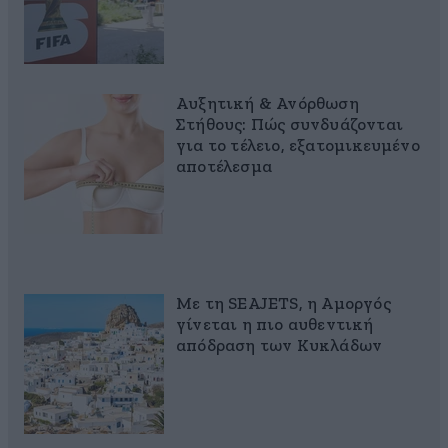
Αυξητική & Ανόρθωση
Στήθους: Πώς συνδυάζονται
για το τέλειο, εξατομικευμένο
αποτέλεσμα
Με τη SEAJETS, η Αμοργός
γίνεται η πιο αυθεντική
απόδραση των Κυκλάδων