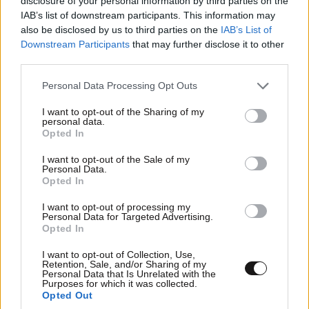
disclosure of your personal information by third parties on the
IAB’s list of downstream participants. This information may
also be disclosed by us to third parties on the
IAB’s List of
Downstream Participants
that may further disclose it to other
third parties.
Please note that this website/app uses one or more Google
Personal Data Processing Opt Outs
services and may gather and store information including but
not limited to your visit or usage behaviour. You may click to
I want to opt-out of the Sharing of my
personal data.
grant or deny consent to Google and its third-party tags to
Opted In
use your data for below specified purposes in below Google
consent section.
I want to opt-out of the Sale of my
Personal Data.
Opted In
I want to opt-out of processing my
Personal Data for Targeted Advertising.
Opted In
I want to opt-out of Collection, Use,
Retention, Sale, and/or Sharing of my
Personal Data that Is Unrelated with the
Purposes for which it was collected.
Opted Out