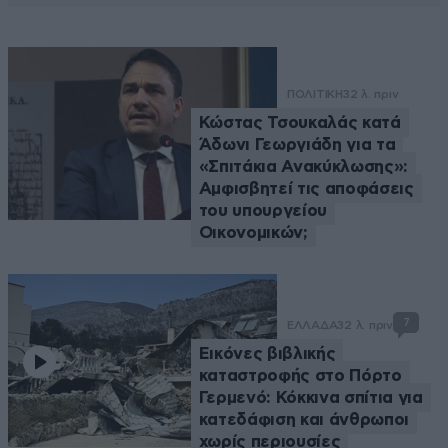
ΠΟΛΙΤΙΚΗ
32 λ. πριν
Κώστας Τσουκαλάς κατά
Άδωνι Γεωργιάδη για τα
«Σπιτάκια Ανακύκλωσης»:
Αμφισβητεί τις αποφάσεις
του υπουργείου
Οικονομικών;
7
ΕΛΛΑΔΑ
32 λ. πριν
Εικόνες βιβλικής
καταστροφής στο Πόρτο
Γερμενό: Κόκκινα σπίτια για
κατεδάφιση και άνθρωποι
χωρίς περιουσίες