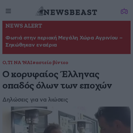
NEWS ALERT
Φωτιά στην περιοχή Μεγάλη Χώρα Αγρινίου –
Σηκώθηκαν εναέρια
Ο,ΤΙ ΝΑ 'ΝΑΙ
#αστείο βίντεο
Ο κορυφαίος Έλληνας
οπαδός όλων των εποχών
Δηλώσεις για να λιώσεις