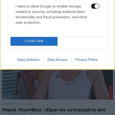
μετακομίσουμε»: Απαρηγόρητη η οικογένεια
I want to allow Google to enable storage
από τη Βρετανία που είδε το όνειρο ζωής να
related to security, including authentication
γίνεται στάχτη
functionality and fraud prevention, and other
user protection.
CONFIRM
Data Deletion
Data Access
Privacy Policy
LIFESTYLE
1 ω. πριν
Μαρία Κορινθίου: «Είμαι πιο ευτυχισμένη από