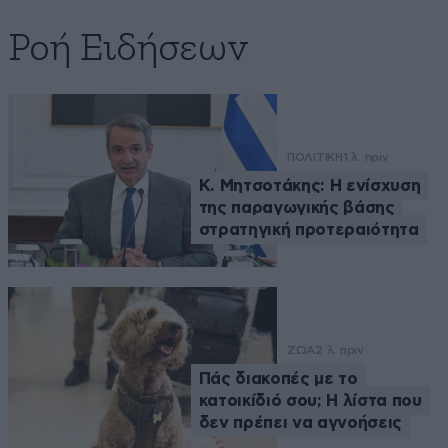
Ροή Ειδήσεων
ΠΟΛΙΤΙΚΗ
1 λ. πριν
Κ. Μητσοτάκης: Η ενίσχυση
της παραγωγικής βάσης
στρατηγική προτεραιότητα
ΖΩΑ
2 λ. πριν
Πάς διακοπές με το
κατοικίδιό σου; Η λίστα που
δεν πρέπει να αγνοήσεις