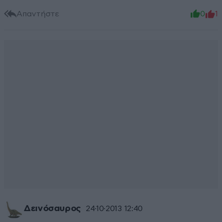
Απαντήστε
0
1
Δεινόσαυρος
24·10·2013 12:40