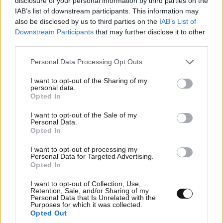
disclosure of your personal information by third parties on the
IAB’s list of downstream participants. This information may
also be disclosed by us to third parties on the
IAB’s List of
Downstream Participants
that may further disclose it to other
third parties.
Please note that this website/app uses one or more Google
Personal Data Processing Opt Outs
services and may gather and store information including but
not limited to your visit or usage behaviour. You may click to
I want to opt-out of the Sharing of my
personal data.
grant or deny consent to Google and its third-party tags to
Opted In
use your data for below specified purposes in below Google
consent section.
I want to opt-out of the Sale of my
Personal Data.
Opted In
I want to opt-out of processing my
Personal Data for Targeted Advertising.
Opted In
I want to opt-out of Collection, Use,
Retention, Sale, and/or Sharing of my
Personal Data that Is Unrelated with the
Purposes for which it was collected.
Opted Out