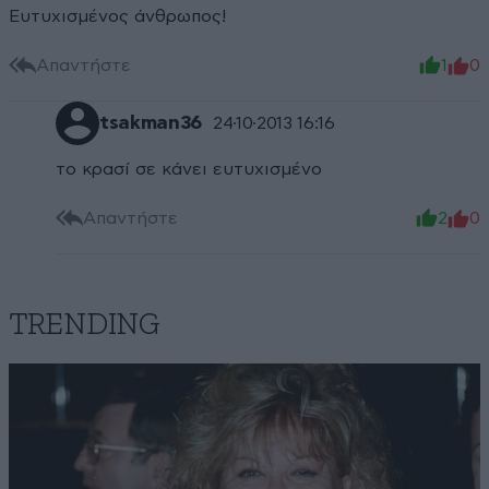
Ευτυχισμένος άνθρωπος!
Απαντήστε
1
0
tsakman36
24·10·2013 16:16
το κρασί σε κάνει ευτυχισμένο
Απαντήστε
2
0
TRENDING