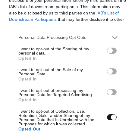
disclosure of your personal information by third parties on the
IAB’s list of downstream participants. This information may
also be disclosed by us to third parties on the
IAB’s List of
Downstream Participants
that may further disclose it to other
third parties.
Please note that this website/app uses one or more Google
Personal Data Processing Opt Outs
services and may gather and store information including but
not limited to your visit or usage behaviour. You may click to
I want to opt-out of the Sharing of my
personal data.
grant or deny consent to Google and its third-party tags to
ΚΟΣΜΟΣ
3 ω. πριν
Opted In
use your data for below specified purposes in below Google
Η αυτοκρατορία του «Έντικ» και ο «μεγάλος»
consent section.
I want to opt-out of the Sale of my
που φέρεται να βρίσκεται πίσω του – Τι ορίζει ο
Personal Data.
όρος Greek Mafia
Opted In
I want to opt-out of processing my
Personal Data for Targeted Advertising.
Opted In
I want to opt-out of Collection, Use,
Retention, Sale, and/or Sharing of my
Personal Data that Is Unrelated with the
Purposes for which it was collected.
Opted Out