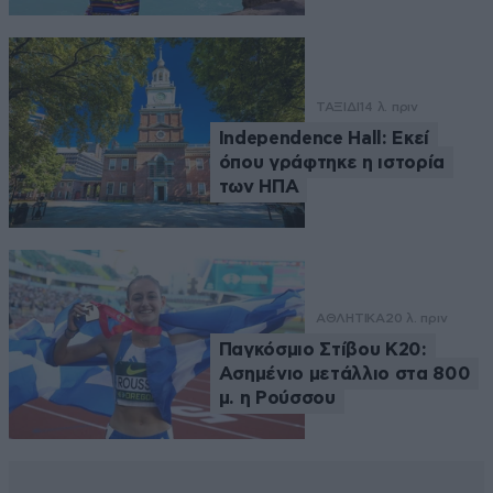
ΤΑΞΙΔΙ
14 λ. πριν
Independence Hall: Εκεί
όπου γράφτηκε η ιστορία
των ΗΠΑ
ΑΘΛΗΤΙΚΑ
20 λ. πριν
Παγκόσμιο Στίβου Κ20:
Ασημένιο μετάλλιο στα 800
μ. η Ρούσσου