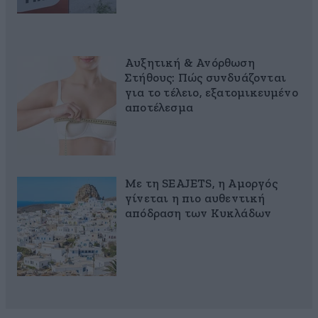
Αυξητική & Ανόρθωση
Στήθους: Πώς συνδυάζονται
για το τέλειο, εξατομικευμένο
αποτέλεσμα
Με τη SEAJETS, η Αμοργός
γίνεται η πιο αυθεντική
απόδραση των Κυκλάδων