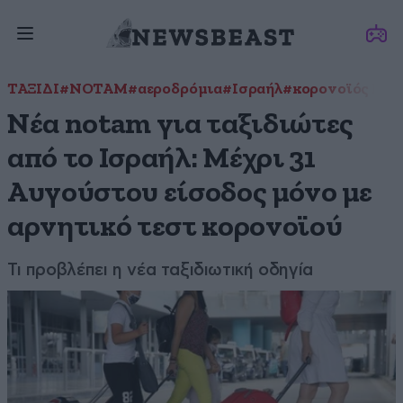
ΤΑΞΙΔΙ
#NOTAM
#αεροδρόμια
#Ισραήλ
#κορονοϊός Ελλ
Νέα notam για ταξιδιώτες
από το Ισραήλ: Μέχρι 31
Αυγούστου είσοδος μόνο με
αρνητικό τεστ κορονοϊού
Τι προβλέπει η νέα ταξιδιωτική οδηγία