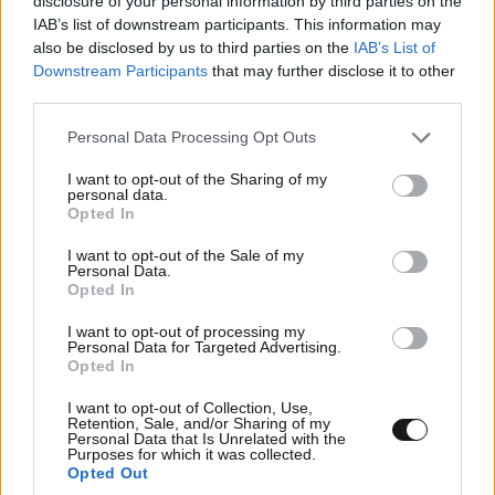
disclosure of your personal information by third parties on the
IAB’s list of downstream participants. This information may
TRENDING
also be disclosed by us to third parties on the
IAB’s List of
Downstream Participants
that may further disclose it to other
third parties.
Please note that this website/app uses one or more Google
Personal Data Processing Opt Outs
services and may gather and store information including but
not limited to your visit or usage behaviour. You may click to
I want to opt-out of the Sharing of my
personal data.
grant or deny consent to Google and its third-party tags to
Opted In
use your data for below specified purposes in below Google
consent section.
I want to opt-out of the Sale of my
Personal Data.
Opted In
I want to opt-out of processing my
Personal Data for Targeted Advertising.
Opted In
I want to opt-out of Collection, Use,
LIFESTYLE
08·08·2026 19:12
Retention, Sale, and/or Sharing of my
Εριέττα Κούρκουλου – Τα 33α γενέθλια και τα
Personal Data that Is Unrelated with the
Purposes for which it was collected.
φιλιά με τον Βύρωνα Βασιλειάδη: «Καμία στιγμή
Opted Out
ευτυχίας δεδομένη»