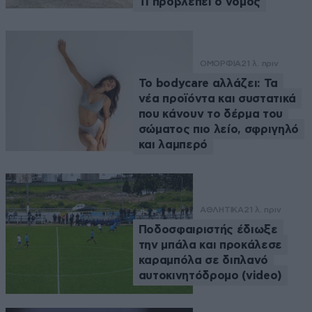
Τι προβλέπει ο νόμος
ΟΜΟΡΦΙΑ
21 λ. πριν
Το bodycare αλλάζει: Τα
νέα προϊόντα και συστατικά
που κάνουν το δέρμα του
σώματος πιο λείο, σφριγηλό
και λαμπερό
ΑΘΛΗΤΙΚΑ
21 λ. πριν
Ποδοσφαιριστής έδιωξε
την μπάλα και προκάλεσε
καραμπόλα σε διπλανό
αυτοκινητόδρομο (video)