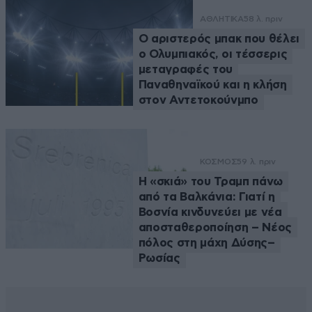
ΑΘΛΗΤΙΚΑ
58 λ. πριν
Ο αριστερός μπακ που θέλει
ο Ολυμπιακός, οι τέσσερις
μεταγραφές του
Παναθηναϊκού και η κλήση
στον Αντετοκούνμπο
ΚΟΣΜΟΣ
59 λ. πριν
Η «σκιά» του Τραμπ πάνω
από τα Βαλκάνια: Γιατί η
Βοσνία κινδυνεύει με νέα
αποσταθεροποίηση – Νέος
πόλος στη μάχη Δύσης–
Ρωσίας