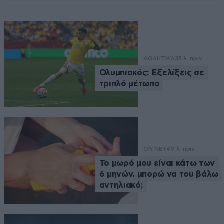
ΑΘΛΗΤΙΚΑ
35 λ. πριν
Ολυμπιακός: Εξελίξεις σε
τριπλό μέτωπο
ON NET
49 λ. πριν
Το μωρό μου είναι κάτω των
6 μηνών, μπορώ να του βάλω
αντηλιακό;