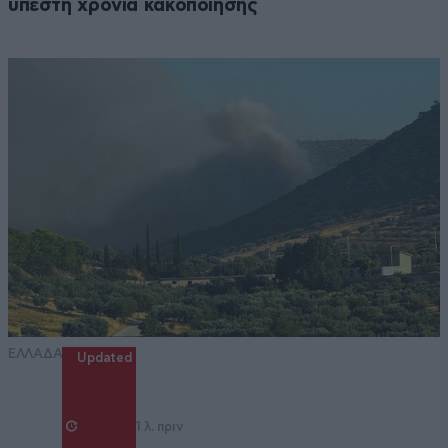
υπέστη χρόνια κακοποίησης
ΕΛΛΑΔΑ
Updated
1 λ. πριν