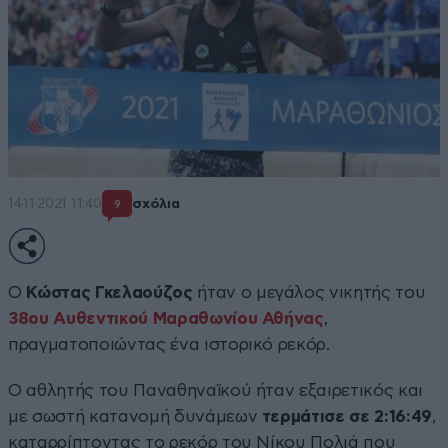
14·11·2021 11:40
σχόλια
9
Ο
Κώστας Γκελαούζος
ήταν ο μεγάλος νικητής του
38ου Αυθεντικού Μαραθωνίου Αθήνας
,
πραγματοποιώντας ένα ιστορικό ρεκόρ.
Ο αθλητής του Παναθηναϊκού ήταν εξαιρετικός και
με σωστή κατανομή δυνάμεων
τερμάτισε σε 2:16:49
,
καταρρίπτοντας το ρεκόρ του Νίκου Πολιά που