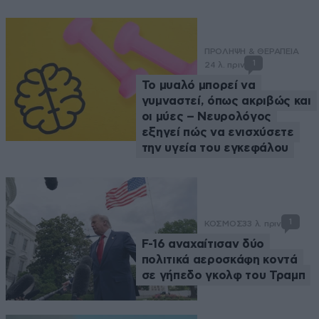
ΠΡΟΛΗΨΗ & ΘΕΡΑΠΕΙΑ
1
24 λ. πριν
Το μυαλό μπορεί να
γυμναστεί, όπως ακριβώς και
οι μύες – Νευρολόγος
εξηγεί πώς να ενισχύσετε
την υγεία του εγκεφάλου
1
ΚΟΣΜΟΣ
33 λ. πριν
F-16 αναχαίτισαν δύο
πολιτικά αεροσκάφη κοντά
σε γήπεδο γκολφ του Τραμπ