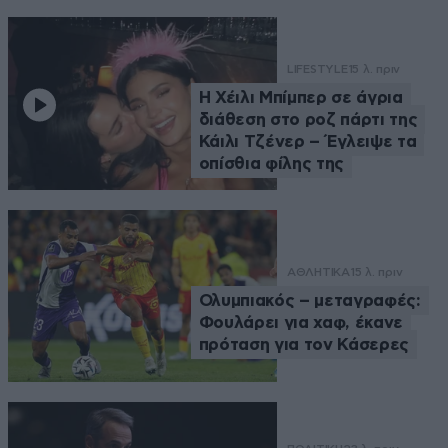
LIFESTYLE
15 λ. πριν
Η Χέιλι Μπίμπερ σε άγρια
διάθεση στο ροζ πάρτι της
Κάιλι Τζένερ – Έγλειψε τα
οπίσθια φίλης της
ΑΘΛΗΤΙΚΑ
15 λ. πριν
Ολυμπιακός – μεταγραφές:
Φουλάρει για χαφ, έκανε
πρόταση για τον Κάσερες