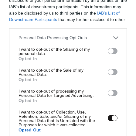
disclosure of your personal information by third parties on the
IAB’s list of downstream participants. This information may
also be disclosed by us to third parties on the
IAB’s List of
Downstream Participants
that may further disclose it to other
third parties.
Υπάρχει εξήγηση
14·11·2021 17:35
Please note that this website/app uses one or more Google
Personal Data Processing Opt Outs
Κάναμε 1 - 2 επειδή φέτος ο Κούλης δεν κατάφερε να
services and may gather and store information including but
φέρει ούτε 1 μεγάλο αθλητή παγκόσμιας κλάσεως από
not limited to your visit or usage behaviour. You may click to
I want to opt-out of the Sharing of my
personal data.
grant or deny consent to Google and its third-party tags to
το εξωτερικό.
Opted In
use your data for below specified purposes in below Google
consent section.
Απαντήστε
0
1
I want to opt-out of the Sale of my
Personal Data.
Opted In
@ Υπάρχει εξήγηση
14·11·2021 18:35
I want to opt-out of processing my
Personal Data for Targeted Advertising.
Έχεις πρόβλημα και δεν το ξέρεις ...
Opted In
I want to opt-out of Collection, Use,
Απαντήστε
1
0
Retention, Sale, and/or Sharing of my
Personal Data that Is Unrelated with the
Purposes for which it was collected.
Opted Out