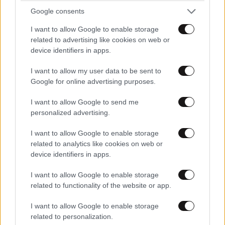
Google consents
I want to allow Google to enable storage
related to advertising like cookies on web or
device identifiers in apps.
I want to allow my user data to be sent to
ΠΕΡΙΣΣΟΤΕΡΑ ΣΧΟΛΙΑ
Google for online advertising purposes.
I want to allow Google to send me
personalized advertising.
TRENDING
I want to allow Google to enable storage
related to analytics like cookies on web or
device identifiers in apps.
George Schwab
14·11·2021 16:20
I want to allow Google to enable storage
O οπαδισμός μια από τις θλιβερότερες πληγές της
related to functionality of the website or app.
σύγχρονης Ελλάδας. Πριν κάμποσο καιρό, το βράδυ
που έπαιζε η Εθνική μας με τη Σουηδία στην Αθήνα
I want to allow Google to enable storage
βρισκόμουν σε ένα μικρό νησί του Αιγαίου και
related to personalization.