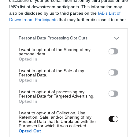
disclosure of your personal information by third parties on the
IAB’s list of downstream participants. This information may
also be disclosed by us to third parties on the
IAB’s List of
Downstream Participants
that may further disclose it to other
third parties.
Please note that this website/app uses one or more Google
Personal Data Processing Opt Outs
services and may gather and store information including but
not limited to your visit or usage behaviour. You may click to
I want to opt-out of the Sharing of my
personal data.
grant or deny consent to Google and its third-party tags to
Opted In
use your data for below specified purposes in below Google
consent section.
I want to opt-out of the Sale of my
Personal Data.
Opted In
I want to opt-out of processing my
Personal Data for Targeted Advertising.
Opted In
I want to opt-out of Collection, Use,
Retention, Sale, and/or Sharing of my
Personal Data that Is Unrelated with the
Purposes for which it was collected.
Opted Out