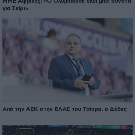
ΜΜΕ Αφρικής: «Ο Ολυμπιακός έχει μπει δυνατά
για Σκίρι»
Από την ΑΕΚ στην ΕΛΑΣ του Τσίπρα, ο Δέδες