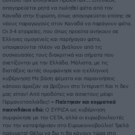
σύνολο των ελληνικών προϊόντων…. Επιπλέον,
απαγορεύεται ρητά να πωληθεί φέτα από τον
Καναδά στην Ευρώπη, όπως απαγορεύεται επίσης σε
νέους παραγωγούς στον Καναδά να παράγουν φέτα.
Οι 3-4 εταιρείες, που όπως προείπα ανήκουν σε
Έλληνες ομογενείς και παρήγαγαν φέτα,
υποχρεούνται πλέον να βγάλουν από τις
συσκευασίες τους διακριτικά και σήματα που
σχετίζονται με την Ελλάδα. Μάλιστα, με τις
διατάξεις αυτές συμφώνησε και η ελληνική
κυβέρνηση! Με βάση ψέματα και παρανοήσεις
κάποιοι άρχιζαν να βρίζουν στο Ίντερνετ! Και τι δεν
μας είπαν! Από προδότες και άσχετους μέχρι
Γερμανοτσολιάδες!
– Παίχτηκαν και κομματικά
παιχνιδάκια εδώ;
Ο ΣΥΡΙΖΑ ως κυβέρνηση
συμφώνησε με την CETA, αλλά οι ευρωβουλευτές
του την καταψήφισαν στο Ευρωκοινοβούλιο! Τρελά
πράγματα! Θέλω να δω τι θα κάνουν τώρα στο