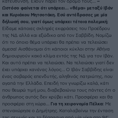
κατεύθυνση. Έχουν πάρει τον δρόμο τους…
–
Ωστόσο φαίνεται ότι υπάρχει… «θέμα» μεταξύ Ιβάν
και Κυριάκου Μητσοτάκη. Εσύ αντέδρασες με μία
δήλωσή σου, γιατί όμως υπάρχει τέτοια πολεμική;
Είδαμε κάποιες σκληρές εκφράσεις του Προέδρου
της ΝΔ αλλά και εξώδικο από τον Σαββίδη. Νομίζω
ότι το όποιο θέμα υπάρχει θα πρέπει να τελειώσει
άμεσα! Αισθάνομαι ότι κάποιοι κύκλοι στην Αθήνα
δημιουργούν κακό κλίμα εντός της ΝΔ για τον Ιβάν.
Και αυτό πρέπει να τελειώσει. Να τελειώσει γιατί δεν
έχει υπάρχει κανένας λόγος… Ο Ιβάν Σαββίδης είναι
ένας σοβαρός επενδυτής, αληθινός πατριώτης, που
αγαπά την Ελλάδα. Επειδή τον γνωρίζω καλά, κάτι
που θεωρώ τιμή μου, διαβεβαιώνω τους πάντες ότι ο
άνθρωπος αυτός δεν κρύβει κάτι. Προσφέρει και θα
προσφέρει στη χώρα…
Για τη χειρονομία Πέλκα:
Με
στεναχώρησε ο Δημήτρης. Καταλαβαίνω την ένταση
της στιγμής και το ξέσπασμα από μία νίκη στο 94’.