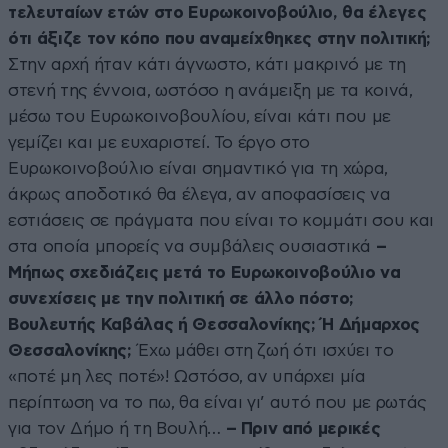
τελευταίων ετών στο Ευρωκοινοβούλιο, θα έλεγες
ότι άξιζε τον κόπο που αναμείχθηκες στην πολιτική;
Στην αρχή ήταν κάτι άγνωστο, κάτι μακρινό με τη
στενή της έννοια, ωστόσο η ανάμειξη με τα κοινά,
μέσω του Ευρωκοινοβουλίου, είναι κάτι που με
γεμίζει και με ευχαριστεί. Το έργο στο
Ευρωκοινοβούλιο είναι σημαντικό για τη χώρα,
άκρως αποδοτικό θα έλεγα, αν αποφασίσεις να
εστιάσεις σε πράγματα που είναι το κομμάτι σου και
στα οποία μπορείς να συμβάλεις ουσιαστικά
–
Μήπως σχεδιάζεις μετά το Ευρωκοινοβούλιο να
συνεχίσεις με την πολιτική σε άλλο πόστο;
Βουλευτής Καβάλας ή Θεσσαλονίκης; Ή Δήμαρχος
Θεσσαλονίκης;
Έχω μάθει στη ζωή ότι ισχύει το
«ποτέ μη λες ποτέ»! Ωστόσο, αν υπάρχει μία
περίπτωση να το πω, θα είναι γι’ αυτό που με ρωτάς
για τον Δήμο ή τη Βουλή…
– Πριν από μερικές