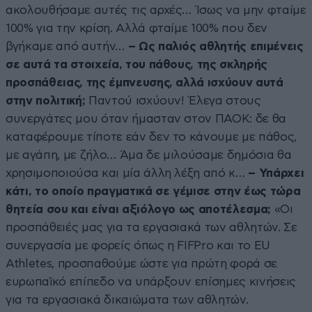
ακολουθήσαμε αυτές τις αρχές… Ίσως να μην φταίμε
100% για την κρίση. Αλλά φταίμε 100% που δεν
βγήκαμε από αυτήν…
– Ως παλιός αθλητής επιμένεις
σε αυτά τα στοιχεία, του πάθους, της σκληρής
προσπάθειας, της έμπνευσης, αλλά ισχύουν αυτά
στην πολιτική;
Παντού ισχύουν! Έλεγα στους
συνεργάτες μου όταν ήμασταν στον ΠΑΟΚ: δε θα
καταφέρουμε τίποτε εάν δεν το κάνουμε με πάθος,
με αγάπη, με ζήλο… Άμα δε μιλούσαμε δημόσια θα
χρησιμοποιούσα και μία άλλη λέξη από κ…
– Υπάρχει
κάτι, το οποίο πραγματικά σε γέμισε στην έως τώρα
θητεία σου και είναι αξιόλογο ως αποτέλεσμα;
«Οι
προσπάθειές μας για τα εργασιακά των αθλητών. Σε
συνεργασία με φορείς όπως η FIFPro και το EU
Athletes, προσπαθούμε ώστε για πρώτη φορά σε
ευρωπαϊκό επίπεδο να υπάρξουν επίσημες κινήσεις
για τα εργασιακά δικαιώματα των αθλητών.