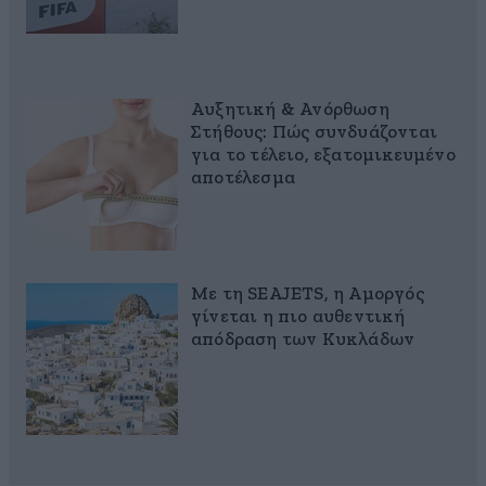
Αυξητική & Ανόρθωση
Στήθους: Πώς συνδυάζονται
για το τέλειο, εξατομικευμένο
αποτέλεσμα
Με τη SEAJETS, η Αμοργός
γίνεται η πιο αυθεντική
απόδραση των Κυκλάδων