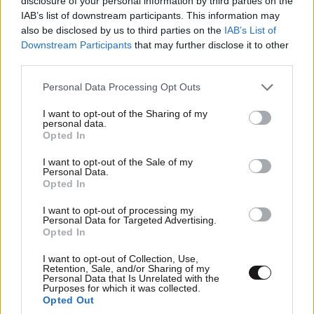
disclosure of your personal information by third parties on the
IAB’s list of downstream participants. This information may
also be disclosed by us to third parties on the
IAB’s List of
Downstream Participants
that may further disclose it to other
third parties.
Please note that this website/app uses one or more Google
Personal Data Processing Opt Outs
services and may gather and store information including but
not limited to your visit or usage behaviour. You may click to
I want to opt-out of the Sharing of my
personal data.
grant or deny consent to Google and its third-party tags to
Opted In
use your data for below specified purposes in below Google
consent section.
I want to opt-out of the Sale of my
Personal Data.
Opted In
I want to opt-out of processing my
Personal Data for Targeted Advertising.
Opted In
I want to opt-out of Collection, Use,
Retention, Sale, and/or Sharing of my
Personal Data that Is Unrelated with the
LIFESTYLE
08·08·2026 09:01
Purposes for which it was collected.
Νία Βαρντάλος – Σπύρος Κατσαγάνης: Μια
Opted Out
σχέση που θυμίζει σενάριο ταινίας και μετρά