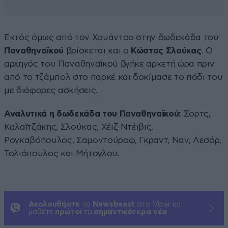
Εκτός όμως από τον Χουάντσο στην δωδεκάδα του
Παναθηναϊκού
βρίσκεται και ο
Κώστας Σλούκας
. Ο
αρχηγός του Παναθηναϊκού βγήκε αρκετή ώρα πριν
από το τζάμπολ στο παρκέ και δοκίμασε το πόδι του
με διάφορες ασκήσεις.
Αναλυτικά η δωδεκάδα του Παναθηναϊκού:
Σορτς,
Καλαϊτζάκης, Σλούκας, Χέιζ-Ντέιβις,
Ρογκαβόπουλος, Σαμοντούροφ, Γκραντ, Ναν, Λεσόρ,
Τολιόπουλος και Μήτογλου.
Ακολουθήστε
το
Newsbeast
στο Viber και
μάθετε
πρώτοι
τα
σημαντικότερα νέα