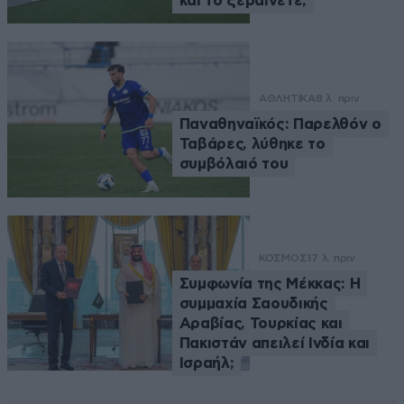
και το ξεραίνετε;
ΑΘΛΗΤΙΚΑ
8 λ. πριν
Παναθηναϊκός: Παρελθόν ο
Ταβάρες, λύθηκε το
συμβόλαιό του
ΚΟΣΜΟΣ
17 λ. πριν
Συμφωνία της Μέκκας: Η
συμμαχία Σαουδικής
Αραβίας, Τουρκίας και
Πακιστάν απειλεί Ινδία και
Ισραήλ;