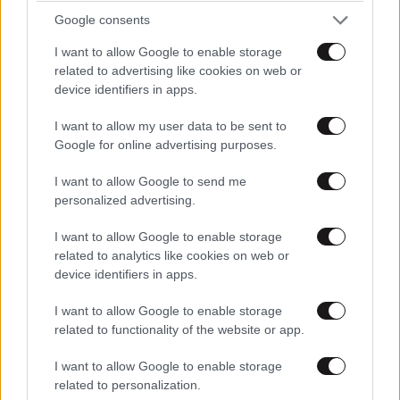
πάνω από τέσσερα χρόνια
Google consents
I want to allow Google to enable storage
related to advertising like cookies on web or
device identifiers in apps.
I want to allow my user data to be sent to
Google for online advertising purposes.
I want to allow Google to send me
personalized advertising.
I want to allow Google to enable storage
related to analytics like cookies on web or
device identifiers in apps.
I want to allow Google to enable storage
related to functionality of the website or app.
LIFESTYLE
2 ω. πριν
Εριέττα Κούρκουλου – Τα 33α γενέθλια και τα
I want to allow Google to enable storage
φιλιά με τον Βύρωνα Βασιλειάδη: «Καμία στιγμή
related to personalization.
ευτυχίας δεδομένη»