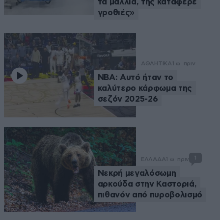
τα μαλλιά, της κατάφερε
γροθιές»
ΑΘΛΗΤΙΚΑ
1 ω. πριν
NBA: Αυτό ήταν το
καλύτερο κάρφωμα της
σεζόν 2025-26
1
ΕΛΛΑΔΑ
1 ω. πριν
Νεκρή μεγαλόσωμη
αρκούδα στην Καστοριά,
πιθανόν από πυροβολισμό