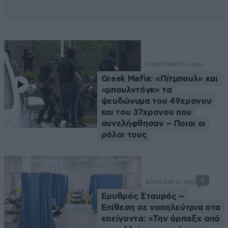
ΚΟΙΝΩΝΙΑ
53 λ. πριν
Greek Μafia: «Πίτμπουλ» και
«μπουλντόγκ» τα
ψευδώνυμα του 49χρονου
και του 37χρονου που
συνελήφθησαν – Ποιοι οι
ρόλοι τους
5
ΕΛΛΑΔΑ
1 ω. πριν
Ερυθρός Σταυρός –
Επίθεση σε νοσηλεύτρια στα
επείγοντα: «Την άρπαξε από