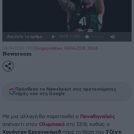
Ακούστε το άρθρο
08·06·2026 19:32
Ενημερώθηκε: 08·06·2026 20:06
Newsroom
Πρόσθεσε το Newsbeast στις προτεινόμενες
πηγές σου στη Google
Με μια αλλαγή θα παραταχθεί ο
Παναθηναϊκός
απέναντι στον
Ολυμπιακό
στο ΣΕΦ, καθώς ο
Χουάντσο Ερνανγκόμεθ
πήρε τη θέση του
Τζέντι