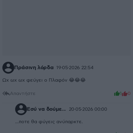
Πράσινη λόρδα
19·05·2026 22:54
Ωχ ωχ ωχ φεύγει ο Πλαφόν 😂😂😂
Απαντήστε
1
0
Εσύ να δούμε...
20·05·2026 00:00
...ποτε θα φύγεις ανύπαρκτε.