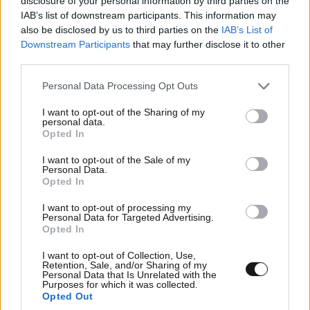
disclosure of your personal information by third parties on the
IAB’s list of downstream participants. This information may
also be disclosed by us to third parties on the
IAB’s List of
Downstream Participants
that may further disclose it to other
third parties.
Please note that this website/app uses one or more Google
Personal Data Processing Opt Outs
ΕΛΛΑΔΑ
06·08·2026 00:09
services and may gather and store information including but
Σαν σήμερα 6 Αυγούστου: Πεθαίνει η Ρίτα
not limited to your visit or usage behaviour. You may click to
I want to opt-out of the Sharing of my
Σακελλαρίου, η λαϊκή ντίβα που έκανε τη ζωή
personal data.
grant or deny consent to Google and its third-party tags to
Opted In
της τραγούδι
use your data for below specified purposes in below Google
consent section.
I want to opt-out of the Sale of my
Personal Data.
Opted In
I want to opt-out of processing my
Personal Data for Targeted Advertising.
Opted In
I want to opt-out of Collection, Use,
Retention, Sale, and/or Sharing of my
Personal Data that Is Unrelated with the
Purposes for which it was collected.
Opted Out