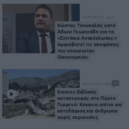
ΠΟΛΙΤΙΚΗ
11 λ. πριν
Κώστας Τσουκαλάς κατά
Άδωνι Γεωργιάδη για τα
«Σπιτάκια Ανακύκλωσης»:
Αμφισβητεί τις αποφάσεις
του υπουργείου
Οικονομικών;
2
ΕΛΛΑΔΑ
11 λ. πριν
Εικόνες βιβλικής
καταστροφής στο Πόρτο
Γερμενό: Κόκκινα σπίτια για
κατεδάφιση και άνθρωποι
χωρίς περιουσίες