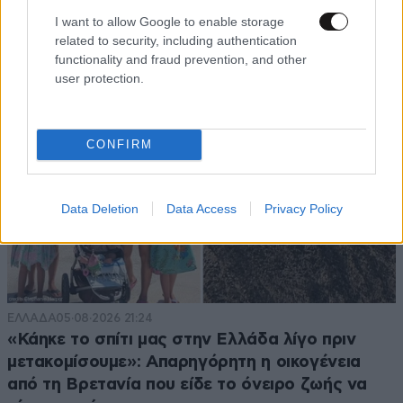
I want to allow Google to enable storage
related to security, including authentication
functionality and fraud prevention, and other
user protection.
CONFIRM
Data Deletion
Data Access
Privacy Policy
ΕΛΛΑΔΑ
05·08·2026 21:24
«Κάηκε το σπίτι μας στην Ελλάδα λίγο πριν
μετακομίσουμε»: Απαρηγόρητη η οικογένεια
από τη Βρετανία που είδε το όνειρο ζωής να