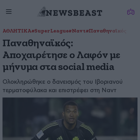
ΑΘΛΗΤΙΚΑ
#Super League
#Ναντ
#Παναθηναϊκός
Παναθηναϊκός:
Αποχαιρέτησε ο Λαφόν με
μήνυμα στα social media
Ολοκληρώθηκε ο δανεισμός του Ιβοριανού
τερματοφύλακα και επιστρέφει στη Ναντ