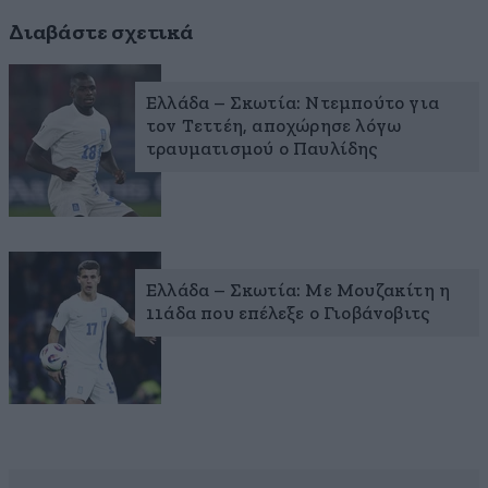
Διαβάστε σχετικά
Ελλάδα – Σκωτία: Ντεμπούτο για
τον Τεττέη, αποχώρησε λόγω
τραυματισμού ο Παυλίδης
Ελλάδα – Σκωτία: Με Μουζακίτη η
11άδα που επέλεξε ο Γιοβάνοβιτς