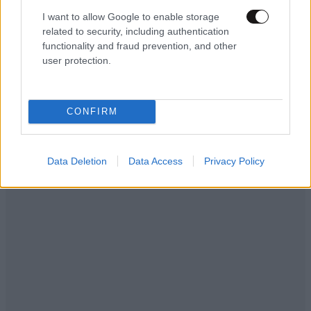
I want to allow Google to enable storage
related to security, including authentication
functionality and fraud prevention, and other
user protection.
Ακολουθήστε το
NEWSBEAST
στο
Google News
και μάθετε πρώτοι όλες τις ειδήσεις
CONFIRM
Data Deletion
Data Access
Privacy Policy