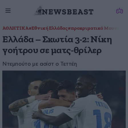
ΑΘΛΗΤΙΚΑ
#Εθνική Ελλάδας
#προκριματικά Μουντιάλ
Ελλάδα – Σκωτία 3-2: Νίκη
γοήτρου σε ματς-θρίλερ
Ντεμπούτο με ασίστ ο Τεττέη