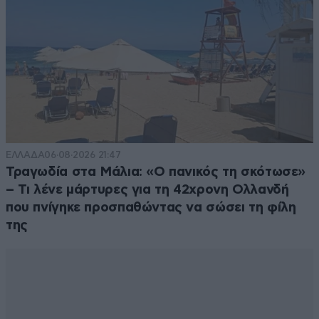
Μητσαρας666
16·11·2025 03:46
Το στήσιμο πάει σύννεφο.
Απαντήστε
0
0
Από άμυνα
16·11·2025 02:27
ΕΛΛΑΔΑ
06·08·2026 21:47
Τραγωδία στα Μάλια: «Ο πανικός τη σκότωσε»
Πολύ καλά , αφού δεν επιτρέψαμε στους Σκωτσέζους
– Τι λένε μάρτυρες για τη 42χρονη Ολλανδή
να μας συντρίψουν , όπως πήγε το παιχνίδι μετά το 65
που πνίγηκε προσπαθώντας να σώσει τη φίλη
Επιθετικά , ανύπαρκτοι μετά το 3-1 ...όπου δέχτηκε
της
απανωτές επιθέσεις και κλειστήκαμε πίσω.
Απαντήστε
2
0