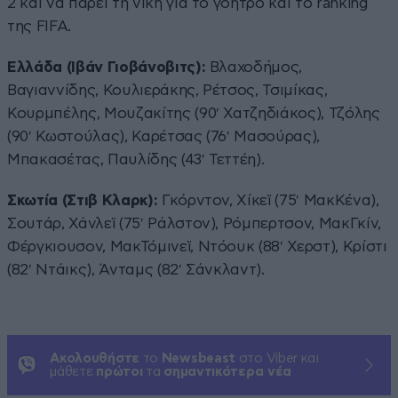
2 και να πάρει τη νίκη για το γόητρο και το ranking
της FIFA.
Ελλάδα (Ιβάν Γιοβάνοβιτς):
Βλαχοδήμος,
Βαγιαννίδης, Κουλιεράκης, Ρέτσος, Τσιμίκας,
Κουρμπέλης, Μουζακίτης (90′ Χατζηδιάκος), Τζόλης
(90′ Κωστούλας), Καρέτσας (76′ Μασούρας),
Μπακασέτας, Παυλίδης (43′ Τεττέη).
Σκωτία (Στιβ Κλαρκ):
Γκόρντον, Χίκεϊ (75′ ΜακKένα),
Σουτάρ, Χάνλεϊ (75′ Ράλστον), Ρόμπερτσον, ΜακΓκίν,
Φέργκιουσον, ΜακΤόμινεϊ, Ντόουκ (88′ Χερστ), Κρίστι
(82′ Ντάικς), Άνταμς (82′ Σάνκλαντ).
Ακολουθήστε
το
Newsbeast
στο Viber και
μάθετε
πρώτοι
τα
σημαντικότερα νέα