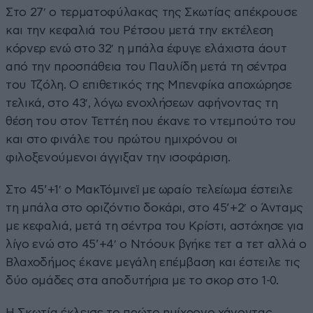
Στο 27′ ο τερματοφύλακας της Σκωτίας απέκρουσε
και την κεφαλιά του Ρέτσου μετά την εκτέλεση
κόρνερ ενώ στο 32′ η μπάλα έφυγε ελάχιστα άουτ
από την προσπάθεια του Παυλίδη μετά τη σέντρα
του Τζόλη. Ο επιθετικός της Μπενφίκα αποχώρησε
τελικά, στο 43′, λόγω ενοχλήσεων αφήνοντας τη
θέση του στον Τεττέη που έκανε το ντεμπούτο του
και στο φινάλε του πρώτου ημιχρόνου οι
φιλοξενούμενοι άγγιξαν την ισοφάριση.
Στο 45’+1′ ο ΜακΤόμινεϊ με ωραίο τελείωμα έστειλε
τη μπάλα στο οριζόντιο δοκάρι, στο 45’+2′ ο Άνταμς
με κεφαλιά, μετά τη σέντρα του Κρίστι, αστόχησε για
λίγο ενώ στο 45’+4′ ο Ντόουκ βγήκε τετ α τετ αλλά ο
Βλαχοδήμος έκανε μεγάλη επέμβαση και έστειλε τις
δύο ομάδες στα αποδυτήρια με το σκορ στο 1-0.
Η Σκωτία έκλεισε το πρώτο ημίχρονο χάνοντας