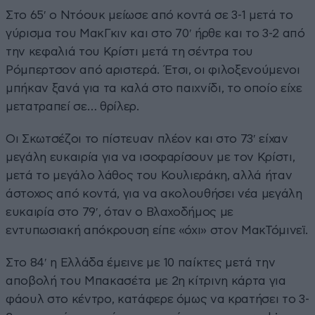
Στο 65′ ο Ντόουκ μείωσε από κοντά σε 3-1 μετά το
γύρισμα του ΜακΓκιν και στο 70′ ήρθε και το 3-2 από
την κεφαλιά του Κρίστι μετά τη σέντρα του
Ρόμπερτσον από αριστερά. Έτσι, οι φιλοξενούμενοι
μπήκαν ξανά για τα καλά στο παιχνίδι, το οποίο είχε
μετατραπεί σε… θρίλερ.
Οι Σκωτσέζοι το πίστευαν πλέον και στο 73′ είχαν
μεγάλη ευκαιρία για να ισοφαρίσουν με τον Κρίστι,
μετά το μεγάλο λάθος του Κουλιεράκη, αλλά ήταν
άστοχος από κοντά, για να ακολουθήσει νέα μεγάλη
ευκαιρία στο 79′, όταν ο Βλαχοδήμος με
εντυπωσιακή απόκρουση είπε «όχι» στον ΜακΤόμινεϊ.
Στο 84′ η Ελλάδα έμεινε με 10 παίκτες μετά την
αποβολή του Μπακασέτα με 2η κίτρινη κάρτα για
φάουλ στο κέντρο, κατάφερε όμως να κρατήσει το 3-