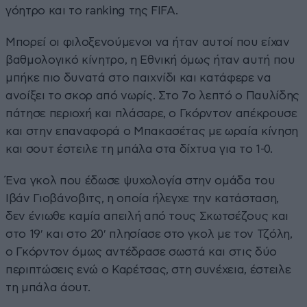
γόητρο και το ranking της FIFA.
Μπορεί οι φιλοξενούμενοι να ήταν αυτοί που είχαν
βαθμολογικό κίνητρο, η Εθνική όμως ήταν αυτή που
μπήκε πιο δυνατά στο παιχνίδι και κατάφερε να
ανοίξει το σκορ από νωρίς. Στο 7ο λεπτό ο Παυλίδης
πάτησε περιοχή και πλάσαρε, ο Γκόρντον απέκρουσε
και στην επαναφορά ο Μπακασέτας με ωραία κίνηση
και σουτ έστειλε τη μπάλα στα δίχτυα για το 1-0.
Ένα γκολ που έδωσε ψυχολογία στην ομάδα του
Ιβάν Γιοβάνοβιτς, η οποία ήλεγχε την κατάσταση,
δεν ένιωθε καμία απειλή από τους Σκωτσέζους και
στο 19′ και στο 20′ πλησίασε στο γκολ με τον Τζόλη,
ο Γκόρντον όμως αντέδρασε σωστά και στις δύο
περιπτώσεις ενώ ο Καρέτσας, στη συνέχεια, έστειλε
τη μπάλα άουτ.