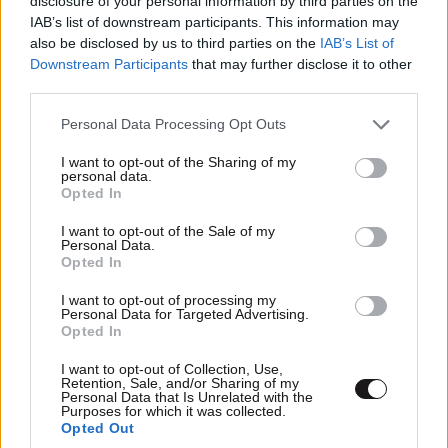
disclosure of your personal information by third parties on the
IAB’s list of downstream participants. This information may
also be disclosed by us to third parties on the
IAB’s List of
Downstream Participants
that may further disclose it to other
ΠΑΟΚ – Άντερλεχτ 0-1: Με την πλάτη στον
third parties.
τοίχο κυνηγάει ανατροπή στις Βρυξέλλες
Please note that this website/app uses one or more Google
Personal Data Processing Opt Outs
services and may gather and store information including but
not limited to your visit or usage behaviour. You may click to
I want to opt-out of the Sharing of my
personal data.
grant or deny consent to Google and its third-party tags to
Opted In
use your data for below specified purposes in below Google
consent section.
I want to opt-out of the Sale of my
Personal Data.
Opted In
I want to opt-out of processing my
Personal Data for Targeted Advertising.
Opted In
I want to opt-out of Collection, Use,
Retention, Sale, and/or Sharing of my
Personal Data that Is Unrelated with the
Purposes for which it was collected.
Opted Out