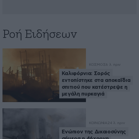
Ροή Ειδήσεων
ΚΟΣΜΟΣ
6 λ. πριν
Καλιφόρνια: Σορός
εντοπίστηκε στα αποκαΐδια
σπιτιού που κατέστρεψε η
μεγάλη πυρκαγιά
ΚΟΙΝΩΝΙΑ
24 λ. πριν
Ενώπιον της Δικαιοσύνης
σήμερα η 46χρονη