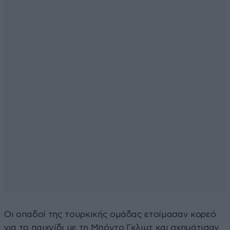
Οι οπαδοί της τουρκικής ομάδας ετοίμασαν κορεό
για το παιχνίδι με τη Μπόντο Γκλιμτ και σχημάτισαν