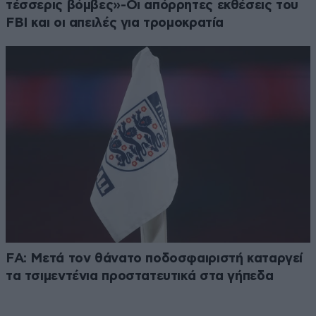
τέσσερις βόμβες»-Οι απόρρητες εκθέσεις του
FBI και οι απειλές για τρομοκρατία
FA: Μετά τον θάνατο ποδοσφαιριστή καταργεί
τα τσιμεντένια προστατευτικά στα γήπεδα