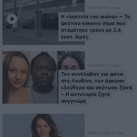
ΚΟΣΜΟΣ
15 λ. πριν
Η «ληστεία του αιώνα» – Το
ψεύτικο κόκκινο σήμα που
σταμάτησε τρένο με 2,6
εκατ. λίρες
ΚΟΣΜΟΣ
17 λ. πριν
Τον συνέλαβαν για φόνο
στο Λονδίνο, τον άφησαν
ελεύθερο και σκότωσε ξανά
– Η αστυνομία ζητά
συγγνώμη
LIFESTYLE
23 λ. πριν