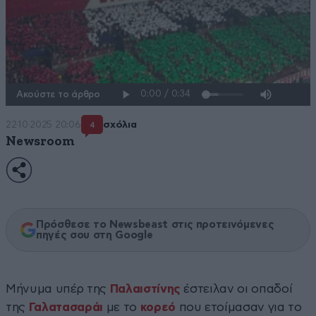
Ακούστε το άρθρο
22·10·2025 20:06
σχόλια
4
Newsroom
Πρόσθεσε το Newsbeast στις προτεινόμενες
πηγές σου στη Google
Μήνυμα υπέρ της
Παλαιστίνης
έστειλαν οι οπαδοί
της
Γαλατασαράι
με το
κορεό
που ετοίμασαν για το