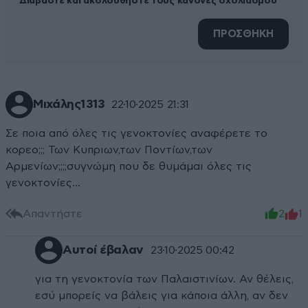
Διαβάστε και ακολουθήστε τους κανόνες σχολιασμού
ΠΡΟΣΘΗΚΗ
Μιχάλης1313
22·10·2025 21:31
Σε ποια από όλες τις γενοκτονίες αναφέρετε το
κορεο;;; Των Κυπριων,των Ποντίων,των
Αρμενίων;;;;συγνώμη που δε θυμάμαι όλες τις
γενοκτονίες...
Απαντήστε
2
1
Αυτοί έβαλαν
23·10·2025 00:42
για τη γενοκτονία των Παλαιστινίων. Αν θέλεις,
εσύ μπορείς να βάλεις για κάποια άλλη, αν δεν