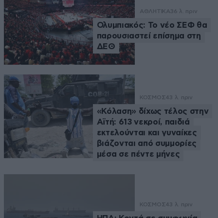
ΑΘΛΗΤΙΚΑ
36 λ. πριν
Ολυμπιακός: Το νέο ΣΕΦ θα
παρουσιαστεί επίσημα στη
ΔΕΘ
ΚΟΣΜΟΣ
43 λ. πριν
«Κόλαση» δίχως τέλος στην
Αϊτή: 613 νεκροί, παιδιά
εκτελούνται και γυναίκες
βιάζονται από συμμορίες
μέσα σε πέντε μήνες
ΚΟΣΜΟΣ
43 λ. πριν