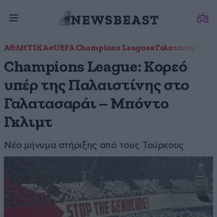
ΑΘΛΗΤΙΚΑ
#UEFA Champions League
#Γαλατασαράι
#κ
Champions League: Κορεό
υπέρ της Παλαιστίνης στο
Γαλατασαράι – Μπόντο
Γκλιμτ
Νέο μήνυμα στήριξης από τους Τούρκους