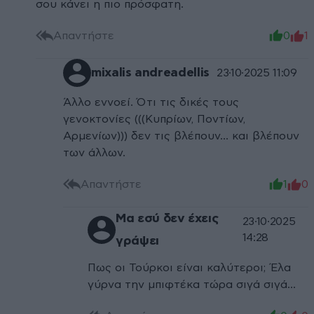
σου κάνει η πιο πρόσφατη.
Απαντήστε
0
1
mixalis andreadellis
23·10·2025 11:09
Άλλο εννοεί. Ότι τις δικές τους
γενοκτονίες (((Κυπρίων, Ποντίων,
Αρμενίων))) δεν τις βλέπουν... και βλέπουν
των άλλων.
Απαντήστε
1
0
Μα εσύ δεν έχεις
23·10·2025
14:28
γράψει
Πως οι Τούρκοι είναι καλύτεροι; Έλα
γύρνα την μπιφτέκα τώρα σιγά σιγά...