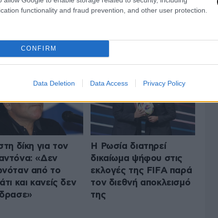
cation functionality and fraud prevention, and other user protection.
 ΤA ΑΘΛΗΤΙΚΑ
ΟΛΑ ΤΑ ΑΡΘΡΑ
CONFIRM
Data Deletion
Data Access
Privacy Policy
στη δίκη για τον
Η Ρωσία διατηρεί
ντόνα: «Δεν
δικαίωμα ψήφου στις
νόταν από το
εκλογές της FIFA παρά
άτι και κανείς δεν
τον διεθνή αποκλεισμό
έδρασε»
της