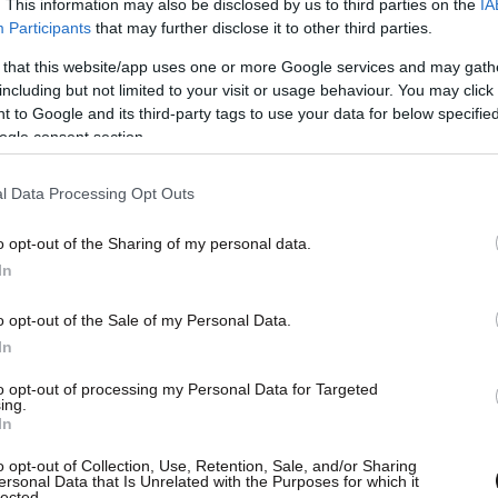
. This information may also be disclosed by us to third parties on the
IA
Participants
that may further disclose it to other third parties.
 that this website/app uses one or more Google services and may gath
including but not limited to your visit or usage behaviour. You may click 
 to Google and its third-party tags to use your data for below specifi
ogle consent section.
l Data Processing Opt Outs
o opt-out of the Sharing of my personal data.
In
ακόμη από Μονακό, Φέγενορντ, Άλκμααρ,
ρανάδα, αλλά ο Ολυμπιακός είναι αυτός που
o opt-out of the Sale of my Personal Data.
ον 22χρονο.
In
to opt-out of processing my Personal Data for Targeted
μεταγραφή του Πορτογάλου θα φθάσει τα 4
ing.
In
o opt-out of Collection, Use, Retention, Sale, and/or Sharing
ersonal Data that Is Unrelated with the Purposes for which it
lected.