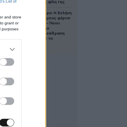
B’s List of
να σώσει τη φίλη της
Ζώδια σήμερα: Η Σελήνη
er and store
στους Διδύμους φέρνει
to grant or
ανατροπές – Ποιοι
δέχονται την
ed purposes
ευεργετική επίδραση
του Δία από το
απόγευμα;