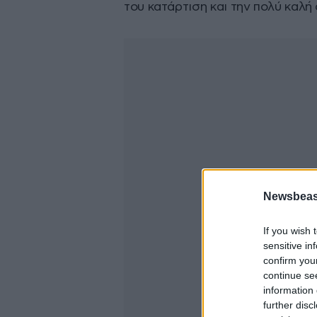
του κατάρτιση και την πολύ καλή
Newsbeast
If you wish 
sensitive in
confirm you
continue se
information 
further disc