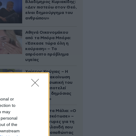
Βλαδίμηρος Κυριακίδης:
«Δεν πιστεύω στον Θεό,
είναι δημιούργημα του
ανθρώπου»
Αθηνά Οικονομάκου
από τα Μπόρα Μπόρα:
«Έσκασε τώρα όλη η
κούραση» – Το
απρόοπτο πρόβλημα
υγείας
Χρίστος Κούγιας – Η
αυστηρή ανακοίνωση
για την προσωπική του
ζωή: «Δεν αποτελεί
αντικείμενο δημόσιας
sonal or
συζήτησης»
ection to
Τραγωδία στα Μάλια: «Ο
ou may
πανικός τη σκότωσε» –
 personal
Τι λένε μάρτυρες για τη
out of the
42χρονη Ολλανδή που
 downstream
πνίγηκε προσπαθώντας