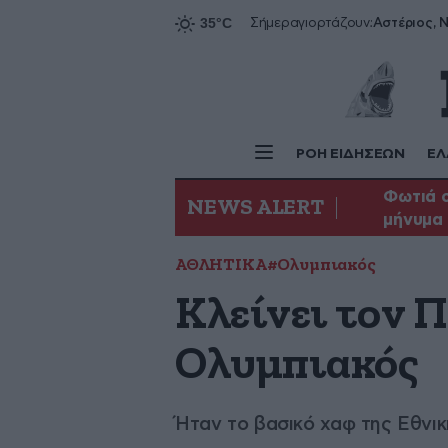
Αστέριος, Ν
Σήμερα
γιορτάζουν:
ΡΟΗ ΕΙΔΗΣΕΩΝ
ΕΛ
Φωτιά σ
NEWS ALERT
μήνυμα 
ΑΘΛΗΤΙΚΑ
#Ολυμπιακός
Κλείνει τον 
Ολυμπιακός
Ήταν το βασικό χαφ της Εθνι