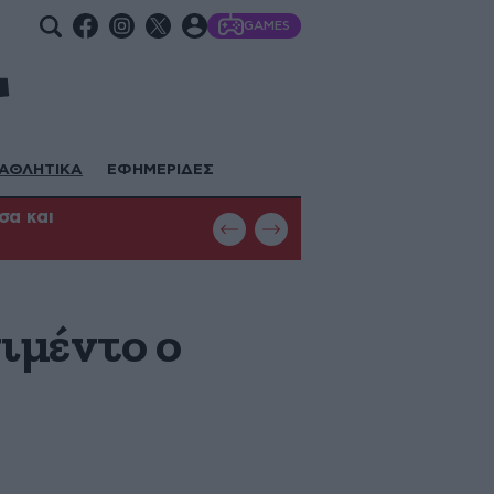
GAMES
ΑΘΛΗΤΙΚΑ
ΕΦΗΜΕΡΙΔΕΣ
σα και
Φωτιά στη Θεσσαλονίκη: Μεγάλη κ
με εναέρια μέσα
ιμέντο ο