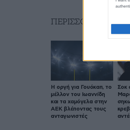
authenti
ΠΕΡΙΣΣΟΤΕΡΑ ΑΠΟ
Η οργή για Γουόκαπ, το
Σοκ 
μέλλον του Ιωαννίδη
Μαρα
και τα χαμόγελα στην
σηκω
ΑΕΚ βλέποντας τους
κρεβ
ανταγωνιστές
αντ