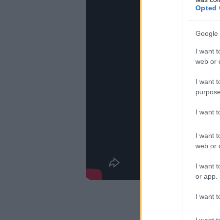
Opted 
Google 
I want t
web or d
I want t
purpose
I want 
I want t
web or d
I want t
or app.
I want t
I want t