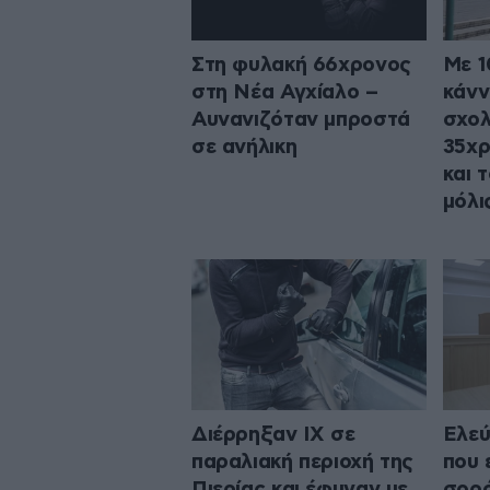
Στη φυλακή 66χρονος
Με 1
στη Νέα Αγχίαλο –
κάνν
Αυνανιζόταν μπροστά
σχολ
σε ανήλικη
35χρ
και 
μόλι
Διέρρηξαν ΙΧ σε
Ελεύ
παραλιακή περιοχή της
που 
Πιερίας και έφυγαν με
σορό