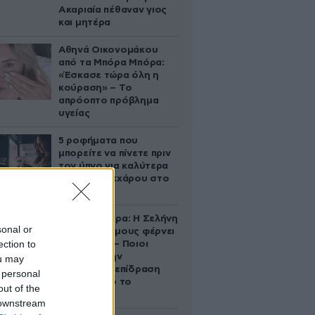
Ακαριαία πέθαναν γιος
και μητέρα
Αθηνά Οικονομάκου
από τα Μπόρα Μπόρα:
«Έσκασε τώρα όλη η
κούραση» – Το
απρόοπτο πρόβλημα
υγείας
5 ροφήματα που
μπορείτε να πίνετε πριν
τον ύπνο για καλύτερα
επίπεδα σακχάρου στο
αίμα
Ζώδια σήμερα: Η Σελήνη
sonal or
στους Διδύμους φέρνει
ection to
ανατροπές – Ποιοι
δέχονται την
ou may
ευεργετική επίδραση
 personal
του Δία από το
out of the
απόγευμα;
 downstream