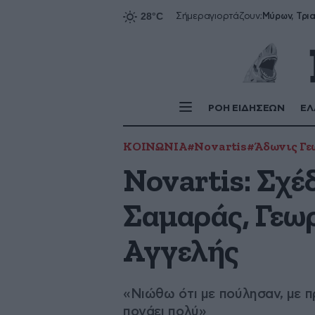
Σήμερα
γιορτάζουν:
ΡΟΗ ΕΙΔΗΣΕΩΝ
ΕΛ
ΚΟΙΝΩΝΙΑ
#Novartis
#Άδωνις Γε
Novartis: Σχέ
Σαμαράς, Γεω
Αγγελής
«Νιώθω ότι με πούλησαν, με π
πονάει πολύ»