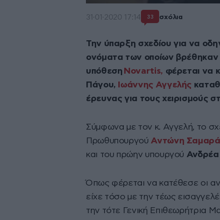
31·01·2020 17:14
σχόλια
33
Την ύπαρξη σχεδίου για να οδη
ονόματα των οποίων βρέθηκαν 
υπόθεση
Novartis,
φέρεται να κ
Πάγου,
Ιωάννης Αγγελής
καταθ
έρευνας για τους χειρισμούς σ
Σύμφωνα με τον κ. Αγγελή, το σ
Πρωθυπουργού
Αντώνη Σαμαρ
και του πρώην υπουργού
Ανδρέα
Όπως φέρεται να κατέθεσε οι α
είχε τόσο με την τέως εισαγγελ
την τότε Γενική Επιθεωρήτρια Μ