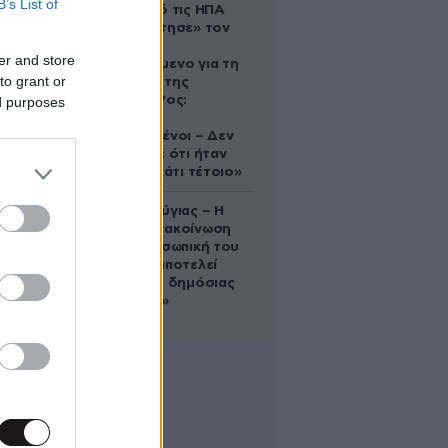
B’s List of
Ζευγάρι από τις ΗΠΑ
που «υιοθέτησε» τον
Αφγανό
er and store
κατηγορούμενο για τη
to grant or
δολοφονία της
Ελίζαμπεθ Ρος:
ed purposes
«Είμαστε
συντετριμμένοι – Δεν
έδειξε ποτέ ότι ήταν
ικανός για κάτι τέτοιο»
Χρίστος Κούγιας – Η
αυστηρή ανακοίνωση
για την προσωπική του
ζωή: «Δεν αποτελεί
αντικείμενο δημόσιας
συζήτησης»