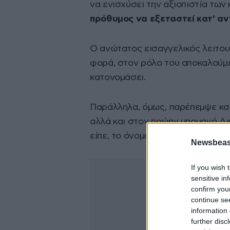
να ενισχύσει την αξιοπιστία των
πρόθυμος να εξεταστεί κατ’ αν
Ο ανώτατος εισαγγελικός λειτου
φορά, στον ρόλο του αποκαλούμ
κατονομάσει.
Παράλληλα, όμως, παρέπεμψε και
αλλά και στον πρώην υπουργό Δ
είπε, το όνομά του «Ρασπούτιν» 
Newsbeast
If you wish 
sensitive in
confirm you
continue se
information 
further disc