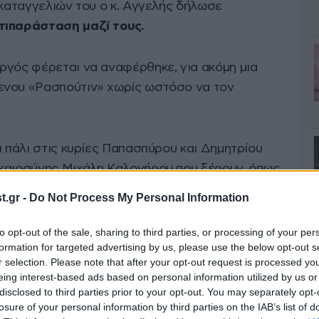
 καταγγελιών του ο κ. Αγγελής δήλωσε
τιπαράσταση μαζί τους.
ργός φέρεται να αναφέρθηκε, για ακόμη μια
ενου «Ρασπούτιν» χωρίς ωστόσο να τον
 πάλι στις κυρίες Παπασπύρου και Δημητρίου
ικαιοσύνης Μιχάλη Καλογήρου που ξέρουν, όπως
καθώς του το είχαν αποκαλύψει.
.gr -
Do Not Process My Personal Information
to opt-out of the sale, sharing to third parties, or processing of your per
formation for targeted advertising by us, please use the below opt-out s
r selection. Please note that after your opt-out request is processed y
eing interest-based ads based on personal information utilized by us or
disclosed to third parties prior to your opt-out. You may separately opt-
losure of your personal information by third parties on the IAB’s list of