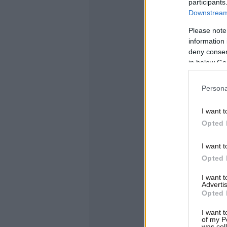
participants
Downstream 
Please note
information 
deny consent
in below Go
Persona
I want t
Opted 
I want t
Opted 
I want 
Advertis
Opted 
I want t
of my P
was col