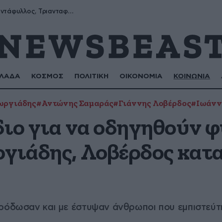
Μύρων, Τριαντάφυλλος, Τριανταφυλλιά, Φυλλιώ, Ρόζα
ΛΑΔΑ
ΚΟΣΜΟΣ
ΠΟΛΙΤΙΚΗ
ΟΙΚΟΝΟΜΙΑ
ΚΟΙΝΩΝΙΑ
ωργιάδης
#Αντώνης Σαμαράς
#Γιάννης Λοβέρδος
#Ιωάνν
διο για να οδηγηθούν 
ργιάδης, Λοβέρδος κατα
ρόδωσαν και με έστυψαν άνθρωποι που εμπιστεύτηκ