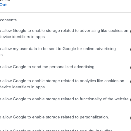
Out
αντεισαγγελέας του Αρείου εξέφρασε την
consents
ι κληθεί ακόμη η κ. Δημητρίου να καταθέσει στο
o allow Google to enable storage related to advertising like cookies on
evice identifiers in apps.
o allow my user data to be sent to Google for online advertising
ργός εμφανίζεται να έστρεψε τα βέλη του στην
s.
ά της Διαφθοράς, Ελένη Τουλουπάκη στην οποία
επάρκεια αλλά και δόλο. Μάλιστα , σύμφωνα με
to allow Google to send me personalized advertising.
τη συμπεριφορά της ήταν πασιφανές ότι
o allow Google to enable storage related to analytics like cookies on
δηλαδή του «Ρασπούτιν».
evice identifiers in apps.
o allow Google to enable storage related to functionality of the website
, σύμφωνα με πληροφορίες, εξέφρασε την πικρία
εριφέρθηκαν τα παραπάνω πρόσωπα τα οποία,
χε στενότατη συνεργασία.
o allow Google to enable storage related to personalization.
o allow Google to enable storage related to security, including