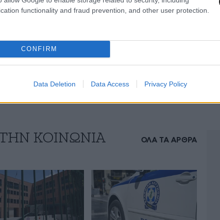
δωσαν και με έστυψαν άνθρωποι που
cation functionality and fraud prevention, and other user protection.
 που με πονάει πολύ» φέρεται να ανέφερε
ίες του κ. Αγγελή πήραν, ήδη, το δρόμο για τη
του Αρείου Πάγου Ευάγγελο Ζαχαρή, που
CONFIRM
 τη διαβίβαση της.
Data Deletion
Data Access
Privacy Policy
 ΤΗΝ ΚΟΙΝΩΝΙΑ
ΟΛΑ ΤΑ ΑΡΘΡΑ