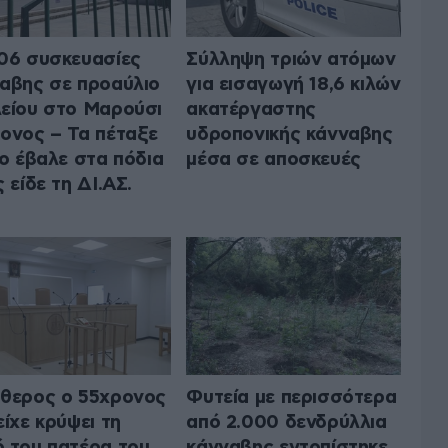
06 συσκευασίες
Σύλληψη τριών ατόμων
αβης σε προαύλιο
για εισαγωγή 18,6 κιλών
είου στο Μαρούσι
ακατέργαστης
ονος – Τα πέταξε
υδροπονικής κάνναβης
το έβαλε στα πόδια
μέσα σε αποσκευές
ς είδε τη ΔΙ.ΑΣ.
θερος ο 55χρονος
Φυτεία με περισσότερα
είχε κρύψει τη
από 2.000 δενδρύλλια
 του πατέρα του
κάνναβης εντοπίστηκε