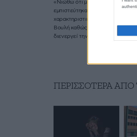
«Νιώθω ότι με πούλησαν, με πρό
authenti
εμπιστεύτηκα κι αυτό είναι κάτι
χαρακτηριστικά. Οι νέες καταγγελ
Βουλή καθώς ο αντεισαγγελέας 
διενεργεί την έρευνα παρήγγειλε
ΠΕΡΙΣΣΟΤΕΡΑ ΑΠΟ