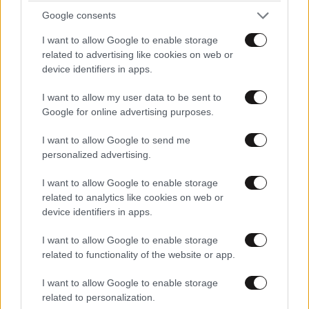
Gws
15·10·2025 13:02
Google consents
Εσείς εδώ πιστεύετε ότι αυτό έγινε από ζήλεια γκέι
I want to allow Google to enable storage
ανώμαλοι; γιατί εγώ προσωπικά κατάλαβα ότι περί σεξ
related to advertising like cookies on web or
μεταξύ τους και τα πήρε αυτός ο άνθρωπος.και λέει
device identifiers in apps.
μετά ότι δεν το κατάλαβα και μπλα κλπ;
I want to allow my user data to be sent to
Google for online advertising purposes.
Απαντήστε
0
0
I want to allow Google to send me
personalized advertising.
I want to allow Google to enable storage
related to analytics like cookies on web or
device identifiers in apps.
I want to allow Google to enable storage
related to functionality of the website or app.
I want to allow Google to enable storage
related to personalization.