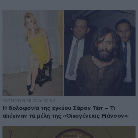
ΚΟΣΜΟΣ
09·08·2026 00:09
Η δολοφονία της εγκύου Σάρον Τέιτ – Τι
απέγιναν τα μέλη της «Οικογένειας Μάνσον»;