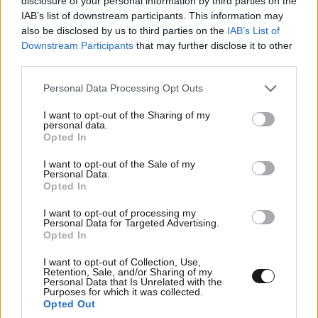
disclosure of your personal information by third parties on the
IAB’s list of downstream participants. This information may
ΠΡΟΣΘΕΣΤΕ ΤΟ ΣΧΟΛΙΟ ΣΑΣ
also be disclosed by us to third parties on the
IAB’s List of
Downstream Participants
that may further disclose it to other
third parties.
Please note that this website/app uses one or more Google
Personal Data Processing Opt Outs
services and may gather and store information including but
not limited to your visit or usage behaviour. You may click to
I want to opt-out of the Sharing of my
personal data.
grant or deny consent to Google and its third-party tags to
Opted In
use your data for below specified purposes in below Google
consent section.
I want to opt-out of the Sale of my
Personal Data.
Opted In
Xαρακτήρες: 0/1000
I want to opt-out of processing my
Διαβάστε και ακολουθήστε τους κανόνες σχολιασμού
Personal Data for Targeted Advertising.
Opted In
ΠΡΟΣΘΗΚΗ
I want to opt-out of Collection, Use,
Retention, Sale, and/or Sharing of my
Personal Data that Is Unrelated with the
Purposes for which it was collected.
Opted Out