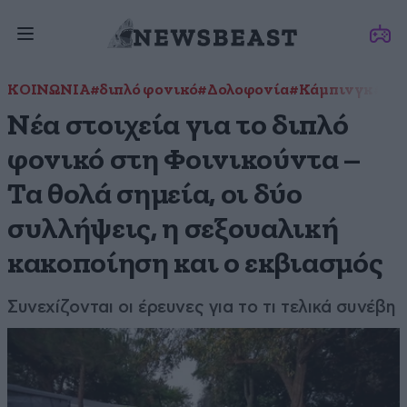
ΚΟΙΝΩΝΙΑ
#διπλό φονικό
#Δολοφονία
#Κάμπινγκ
#Με
Νέα στοιχεία για το διπλό
φονικό στη Φοινικούντα –
Τα θολά σημεία, οι δύο
συλλήψεις, η σεξουαλική
κακοποίηση και ο εκβιασμός
Συνεχίζονται οι έρευνες για το τι τελικά συνέβη