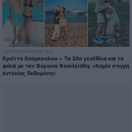
LIFESTYLE
08·08·2026 19:12
Εριέττα Κούρκουλου – Τα 33α γενέθλια και τα
φιλιά με τον Βύρωνα Βασιλειάδη: «Καμία στιγμή
ευτυχίας δεδομένη»