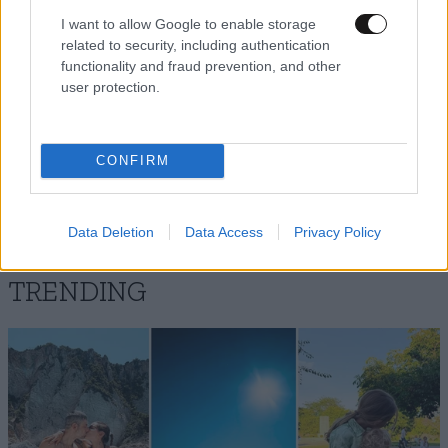
I want to allow Google to enable storage
related to security, including authentication
functionality and fraud prevention, and other
user protection.
Με λίγα!
15·10·2025 08:00
Λόγια:Το κάτω κεφάλι τρώει το επανω!
CONFIRM
Απαντήστε
0
0
Data Deletion
Data Access
Privacy Policy
TRENDING