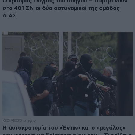
Ο κρίσιμος ελιγμός του οδηγού – Παρεμένουν
στο 401 ΣΝ οι δύο αστυνομικοί της ομάδας
ΔΙΑΣ
ΚΟΣΜΟΣ
2 ω. πριν
Η αυτοκρατορία του «Έντικ» και ο «μεγάλος»