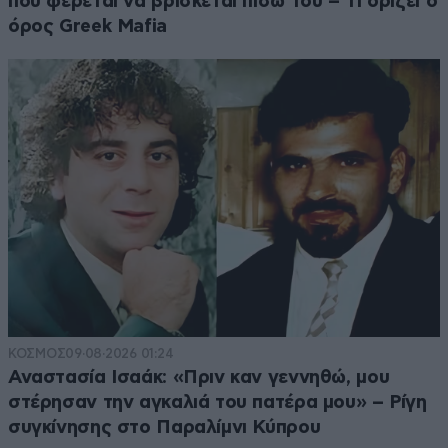
που φέρεται να βρίσκεται πίσω του – Τι ορίζει ο
όρος Greek Mafia
ΚΟΣΜΟΣ
09·08·2026 01:24
Αναστασία Ισαάκ: «Πριν καν γεννηθώ, μου
στέρησαν την αγκαλιά του πατέρα μου» – Ρίγη
συγκίνησης στο Παραλίμνι Κύπρου