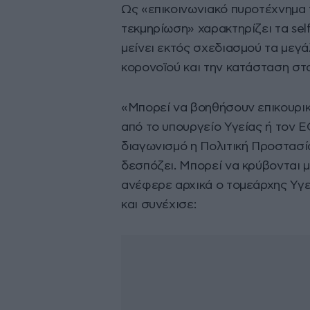
Ως «επικοινωνιακό πυροτέχνημα 
τεκμηρίωση» χαρακτηρίζει τα self
μείνει εκτός σχεδιασμού τα μεγ
κορονοϊού και την κατάσταση στ
«Μπορεί να βοηθήσουν επικουρικά
από το υπουργείο Υγείας ή τον Ε
διαγωνισμό η Πολιτική Προστασία
δεσπόζει. Μπορεί να κρύβονται 
ανέφερε αρχικά ο τομεάρχης Υγ
και συνέχισε: