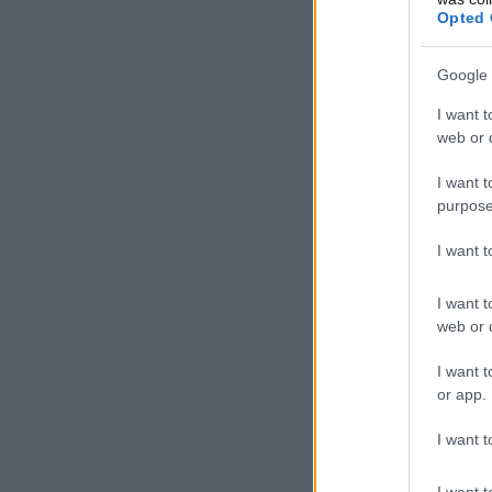
Opted 
Google 
I want t
web or d
I want t
purpose
I want 
I want t
web or d
I want t
or app.
I want t
I want t