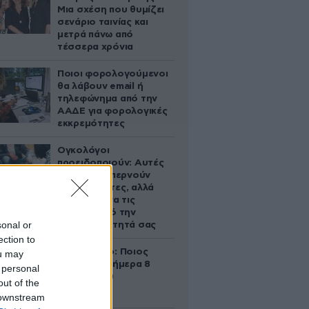
Μια σχέση που θυμίζει
σενάριο ταινίας και
μετρά πάνω από
τέσσερα χρόνια
Ποιοι φορολογούμενοι
θα λάβουν email ή
τηλεφώνημα από την
ΑΑΔΕ για φορολογικές
εκκρεμότητες
Ογκολόγοι
προειδοποιούν: Αυτές
οι τροφές, περνούν
απαρατήρητες, αλλά
καλό είναι να τις
βγάλετε από την
sonal or
καθημερινότητά σας
ection to
Εορτολόγιο: Ποιος
ou may
γιορτάζει σήμερα 8
 personal
Αυγούστου
out of the
 downstream