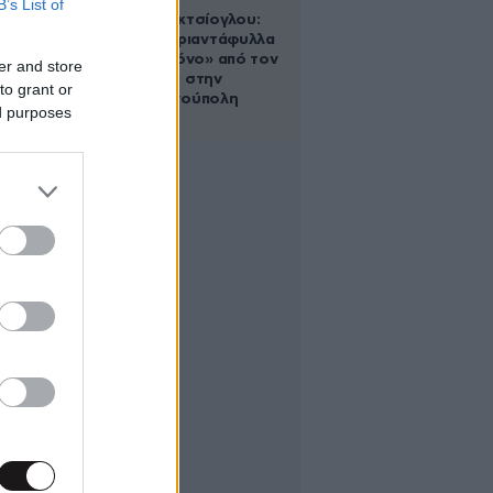
B’s List of
Μαρία Εκμεκτσίογλου:
«17 λευκά τριαντάφυλλα
για έναν χρόνο» από τον
er and store
σύζυγό της στην
to grant or
Κωνσταντινούπολη
ed purposes