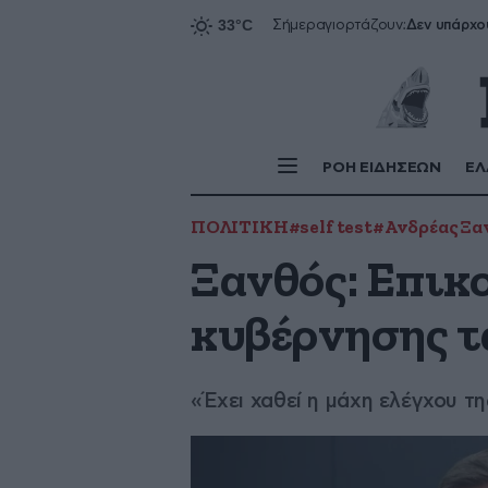
Δεν υπάρχο
Σήμερα
γιορτάζουν:
ΡΟΗ ΕΙΔΗΣΕΩΝ
ΕΛ
ΠΟΛΙΤΙΚΗ
#self test
#Ανδρέας Ξα
Ξανθός: Επικ
κυβέρνησης τα
«Έχει χαθεί η μάχη ελέγχου τ