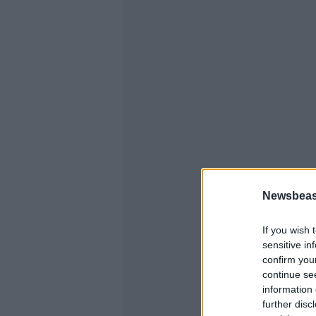
Newsbeast
If you wish 
sensitive in
confirm you
continue se
information 
further disc