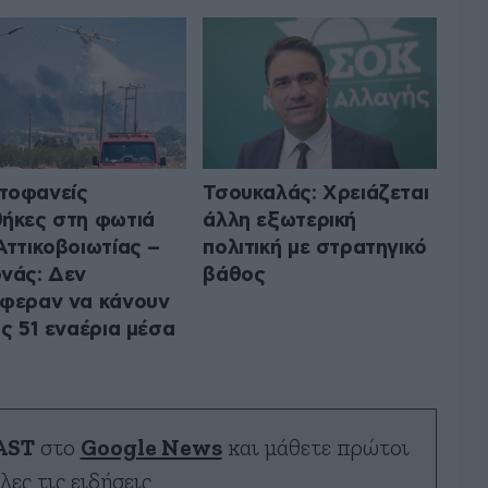
τοφανείς
Τσουκαλάς: Xρειάζεται
ήκες στη φωτιά
άλλη εξωτερική
Αττικοβοιωτίας –
πολιτική με στρατηγικό
νάς: Δεν
βάθος
φεραν να κάνουν
ις 51 εναέρια μέσα
AST
στο
Google News
και μάθετε πρώτοι
λες τις ειδήσεις