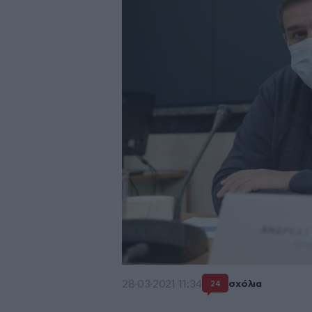
28·03·2021 11:34
σχόλια
24