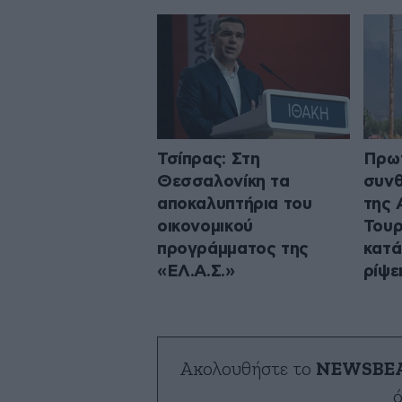
Τσίπρας: Στη
Πρω
Θεσσαλονίκη τα
συνθ
αποκαλυπτήρια του
της 
οικονομικού
Τουρ
προγράμματος της
κατά
«ΕΛ.Α.Σ.»
ρίψε
Ακολουθήστε το
NEWSBE
ό