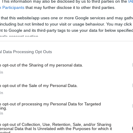
. This information may also be disclosed by us to third parties on the
IA
Participants
that may further disclose it to other third parties.
 that this website/app uses one or more Google services and may gath
including but not limited to your visit or usage behaviour. You may click 
διασποράς στον πληθυσμό. Οι κλειστοί χώροι
 to Google and its third-party tags to use your data for below specifi
α Μέσα Μαζικής Μεταφοράς, υπάρχει μεγάλο
ogle consent section.
Χρειαζόμαστε νέο μείγμα υγειονομικών μέτρων
σοκομειακή αντιμετώπιση κρουσμάτων. Το ΕΣΥ
l Data Processing Opt Outs
ουν μείνει εκτός σχεδιασμού τα μεγάλα ιδιωτικά
o opt-out of the Sharing of my personal data.
In
ράς, ο κ. Ξανθός σημείωσε: «Γίνεται τεχνητό
o opt-out of the Sale of my Personal Data.
In
νεδαφικό γιατί διαψεύδονται συνεχώς. Να γίνει
 δημόσια υγεία».
to opt-out of processing my Personal Data for Targeted
ing.
In
o opt-out of Collection, Use, Retention, Sale, and/or Sharing
ersonal Data that Is Unrelated with the Purposes for which it
lected.