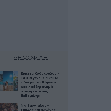
ΔΗΜΟΦΙΛΗ
Εριέττα Κούρκουλου –
Τα 33α γενέθλια και τα
φιλιά με τον Βύρωνα
Βασιλειάδη: «Καμία
στιγμή ευτυχίας
δεδομένη»
Νία Βαρντάλος –
Σπύρος Κατσαγάνης: