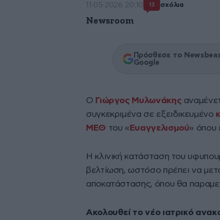
11·05·2026 20:10
σχόλια
13
Newsroom
Πρόσθεσε το Newsbeast
Google
Ο
Γιώργος Μυλωνάκης
αναμένετ
συγκεκριμένα σε εξειδικευμένο
ΜΕΘ
του «
Ευαγγελισμού
» όπου 
Η κλινική κατάσταση του υφυπο
βελτίωση, ωστόσο πρέπει να μετ
αποκατάστασης, όπου θα παραμεί
Ακολουθεί το νέο ιατρικό ανακ