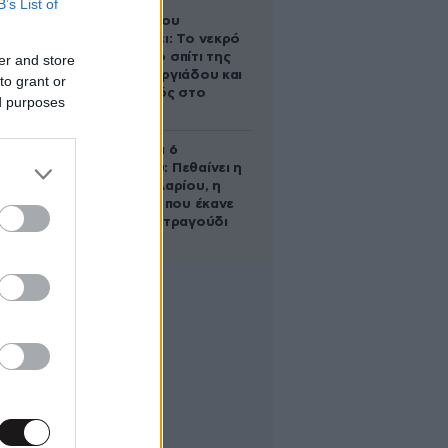
B’s List of
Ο Στράτος
Τζώρτζογλου
αποκαλύπτει: Το νεκρό
έμβρυο στο σπίτι της
er and store
Μαρίας Γεωργιάδου και
to grant or
ο εγκλεισμός στο
ed purposes
ψυχιατρείο
Σαν σήμερα 6
Αυγούστου: Πεθαίνει η
Ρίτα Σακελλαρίου, η
λαϊκή ντίβα που έκανε
τη ζωή της τραγούδι