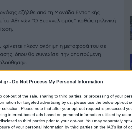
υλωνάκης εξήλθε από τη Μονάδα Εντατικής
ίου Αθηνών “Ο Ευαγγελισμός”, καθώς η κλινική
ίωση.
, κρίνεται πλέον σκόπιμη η μεταφορά του σε
ασης, όπου θα συνεχίσει την απαιτούμενη
κολούθηση».
α Μεσσαροπούλου
.gr -
Do Not Process My Personal Information
ούλου
, με μια φορτισμένη ανάρτηση στα
to opt-out of the sale, sharing to third parties, or processing of your per
formation for targeted advertising by us, please use the below opt-out s
ό πως ο υφυπουργός παρά τω πρωθυπουργώ
r selection. Please note that after your opt-out request is processed y
ισμού, έχοντας πλέον μπροστά του τον δρόμο
eing interest-based ads based on personal information utilized by us or
disclosed to third parties prior to your opt-out. You may separately opt-
losure of your personal information by third parties on the IAB’s list of