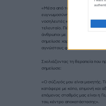
authenti
«Μέσα από τα βάθη της καρδιάς
ευγνωμοσύνη μου προς τη Διοίκη
νοσηλευτές και κάθε εργαζόμενο
τελευταίο. Πέρα από εξαιρετικοί
άνθρωποι με αληθινή αγάπη, δύν
σημείωσε χαρακτηριστικά, κάνοντ
αγνώστους φίλους» που προσευχή
Σχολιάζοντας τη θεραπεία που π
σημείωσε:
«Ο σύζυγός μου είναι μαχητής. Τί
κατάφερε με κόπο, επιμονή και αξ
επόμενος σταθμός μας είναι η Γε
του, κέντρο αποκατάστασης».