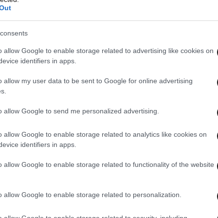
Out
consents
o allow Google to enable storage related to advertising like cookies on
evice identifiers in apps.
o allow my user data to be sent to Google for online advertising
s.
to allow Google to send me personalized advertising.
τη ΜΕΘ του Ευαγγελισμού ήρθε η ώρα χάρη στη
o allow Google to enable storage related to analytics like cookies on
αλλά και τη θέληση του ίδιου για ζωή να κάνουμε
evice identifiers in apps.
σουμε την επόμενη κορυφή».
o allow Google to enable storage related to functionality of the website
ευγνωμοσύνη της προς τη διοίκηση και το
ίζοντας πως στάθηκαν στο πλευρό τους με
o allow Google to enable storage related to personalization.
 καθήκοντα.
o allow Google to enable storage related to security, including