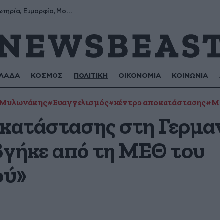
Σωτήρης, Σωτηρία, Ευμορφία, Μορφούλα
ΛΑΔΑ
ΚΟΣΜΟΣ
ΠΟΛΙΤΙΚΗ
ΟΙΚΟΝΟΜΙΑ
ΚΟΙΝΩΝΙΑ
 Μυλωνάκης
#Ευαγγελισμός
#κέντρο αποκατάστασης
#Μ
οκατάστασης στη Γερμα
γήκε από τη ΜΕΘ του
ού»