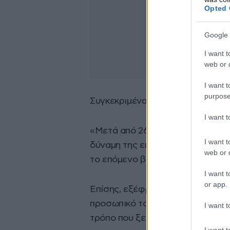
Opted 
Google 
I want t
web or d
I want t
purpose
Συγκεκριμένα έγραψε:
I want 
«Μετά από 26 δύσκολες μέρες σ
I want t
δύναμη της επιστήμης, του Θεού 
web or d
το επόμενο βήμα και να κατακτή
I want t
or app.
Επίσης, εξέφρασε την απέραντη 
προσωπικό του νοσοκομείου, τον
I want t
τρόπο που ξεπερνούσε τα τυπικά
I want t