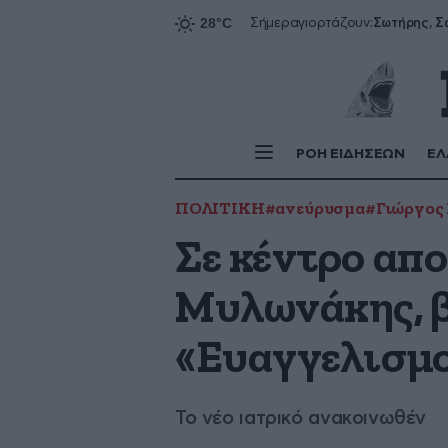
Σήμερα
γιορτάζουν:
ΡΟΗ ΕΙΔΗΣΕΩΝ
ΕΛ
ΠΟΛΙΤΙΚΗ
#ανεύρυσμα
#Γιώργος
Σε κέντρο απ
Μυλωνάκης, β
«Ευαγγελισμ
Το νέο ιατρικό ανακοινωθέν