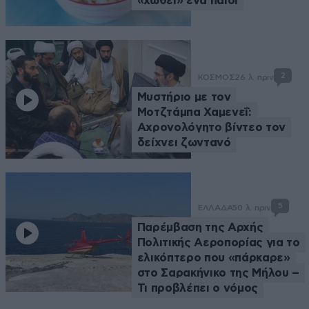
«χωθεί» ένα παιδί
2
ΚΟΣΜΟΣ
26 λ. πριν
Μυστήριο με τον
Μοτζτάμπα Χαμενεΐ:
Αχρονολόγητο βίντεο τον
δείχνει ζωντανό
5
ΕΛΛΑΔΑ
50 λ. πριν
Παρέμβαση της Αρχής
Πολιτικής Αεροπορίας για το
ελικόπτερο που «πάρκαρε»
στο Σαρακήνικο της Μήλου –
Τι προβλέπει ο νόμος