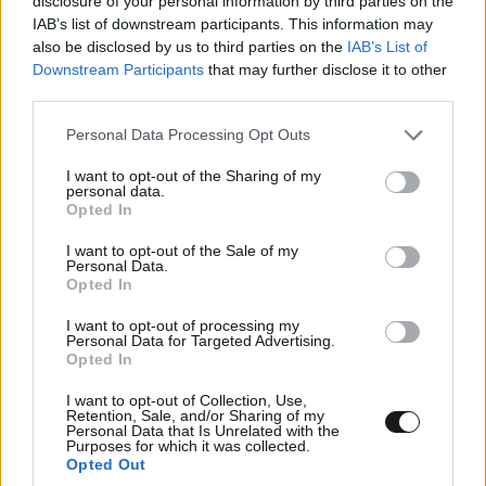
disclosure of your personal information by third parties on the
IAB’s list of downstream participants. This information may
also be disclosed by us to third parties on the
IAB’s List of
Downstream Participants
that may further disclose it to other
third parties.
Please note that this website/app uses one or more Google
Personal Data Processing Opt Outs
services and may gather and store information including but
not limited to your visit or usage behaviour. You may click to
I want to opt-out of the Sharing of my
personal data.
grant or deny consent to Google and its third-party tags to
Opted In
use your data for below specified purposes in below Google
consent section.
I want to opt-out of the Sale of my
Personal Data.
Opted In
I want to opt-out of processing my
Personal Data for Targeted Advertising.
ΣΧΌΛΙΑ ΑΝΑΓΝΩΣΤΏΝ
1
Opted In
I want to opt-out of Collection, Use,
Retention, Sale, and/or Sharing of my
Personal Data that Is Unrelated with the
Purposes for which it was collected.
Opted Out