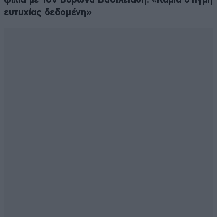
φιλιά με τον Βύρωνα Βασιλειάδη: «Καμία στιγμή
ευτυχίας δεδομένη»