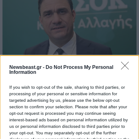
Newsbeast.gr -
Do Not Process My Personal
Τσουκαλάς: Xρειάζεται άλλη εξωτερική πολιτική
Information
με στρατηγικό βάθος
If you wish to opt-out of the sale, sharing to third parties, or
processing of your personal or sensitive information for
targeted advertising by us, please use the below opt-out
section to confirm your selection. Please note that after your
opt-out request is processed you may continue seeing
Ακολουθήστε το
NEWSBEAST
στο
Google News
interest-based ads based on personal information utilized by
και μάθετε πρώτοι όλες τις ειδήσεις
us or personal information disclosed to third parties prior to
your opt-out. You may separately opt-out of the further