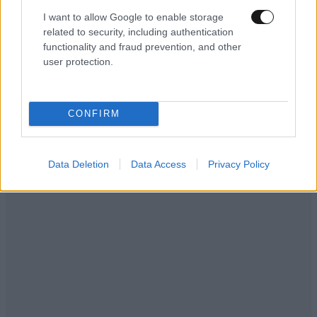
Κούνια που σε
27·03·2024 15:01
I want to allow Google to enable storage
related to security, including authentication
κούναγε !!
functionality and fraud prevention, and other
user protection.
Απαντήστε
1
0
CONFIRM
Data Deletion
Data Access
Privacy Policy