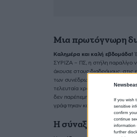
Μια πρωτόγνωρη δι
Καλημέρα και καλή εβδομάδα!
Έ
ΣΥΡΙΖΑ – ΠΣ, η στήλη παραλίγο ν
άκουσε στους διαδρόμους, στις ε
των συνέδρων. Ήταν μια πρωτόγν
Newsbeast
τελευταία χρόνια, καθώς έγιναν 
δεν παρέπεμπαν. Ας τα πάρουμε μ
If you wish 
γράφτηκαν και δε δημοσιοποιήθη
sensitive in
confirm you
continue se
Η σύναξη των τριώ
information 
further disc