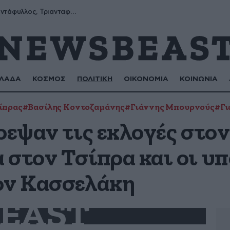
Μύρων, Τριαντάφυλλος, Τριανταφυλλιά, Φυλλιώ, Ρόζα
ΛΑΔΑ
ΚΟΣΜΟΣ
ΠΟΛΙΤΙΚΗ
ΟΙΚΟΝΟΜΙΑ
ΚΟΙΝΩΝΙΑ
ίπρας
#Βασίλης Κοντοζαμάνης
#Γιάννης Μπουρνούς
#Γι
ρεψαν τις εκλογές στον
 στον Τσίπρα και οι υπ
ον Κασσελάκη
EAST