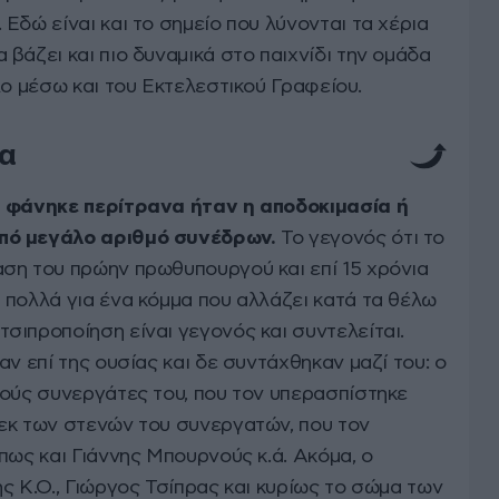
Εδώ είναι και το σημείο που λύνονται τα χέρια
βάζει και πιο δυναμικά στο παιχνίδι την ομάδα
λο μέσω και του Εκτελεστικού Γραφείου.
α
ι φάνηκε περίτρανα ήταν η αποδοκιμασία ή
πό μεγάλο αριθμό συνέδρων.
Το γεγονός ότι το
ση του πρώην πρωθυπουργού και επί 15 χρόνια
 πολλά για ένα κόμμα που αλλάζει κατά τα θέλω
σιπροποίηση είναι γεγονός και συντελείται.
ν επί της ουσίας και δε συντάχθηκαν μαζί του: ο
νούς συνεργάτες του, που τον υπερασπίστηκε
εκ των στενών του συνεργατών, που τον
πως και Γιάννης Μπουρνούς κ.ά. Ακόμα, ο
ς Κ.Ο., Γιώργος Τσίπρας και κυρίως το σώμα των