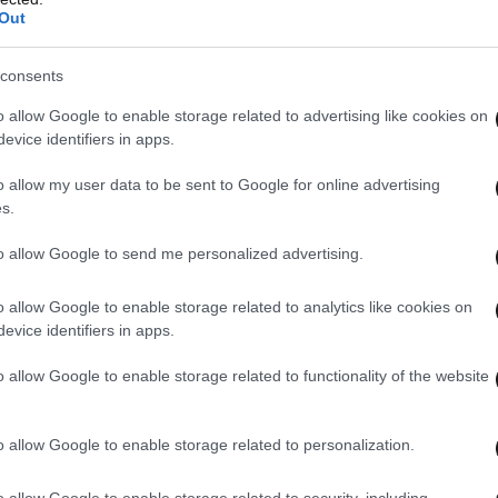
Out
consents
δρο του συνεδρίου, Πάνο Ρήγα, ο οποίος είχε
o allow Google to enable storage related to advertising like cookies on
ου Στέφανου Κασσελάκη να πάει το κόμμα
evice identifiers in apps.
υ, της Όλγας Γεροβασίλη να γίνουν οι εκλογές
 στηθούν κάλπες και το σώμα που είναι το
o allow my user data to be sent to Google for online advertising
s.
α ανανεώσει την εμπιστοσύνη του στον πρόεδρο
τρίτο, αλλά με εμπλοκή και Κασσελάκη; Το σχέδιο
to allow Google to send me personalized advertising.
α βάλει πρώτη την πρόταση του Στ. Κασσελάκη
o allow Google to enable storage related to analytics like cookies on
την τρίτη κατά σειρά, των τριών. Εκεί ζήτησε,
evice identifiers in apps.
δροι, που είχαν και τις κάρτες τους και να γίνει
έγινε. Ο Στ. Κασσελάκης το ήξερε ότι το
o allow Google to enable storage related to functionality of the website
ε, θα συμφωνούσε με την πρόταση των τριών.
ία στο παρασκήνιο και δόθηκε γραμμή στους
o allow Google to enable storage related to personalization.
 Πριν, όμως, προλάβει να πει ο Π. Ρήγας και τις
εν έγινε και ήταν πρωτοφανές, πετάχτηκε ως
o allow Google to enable storage related to security, including