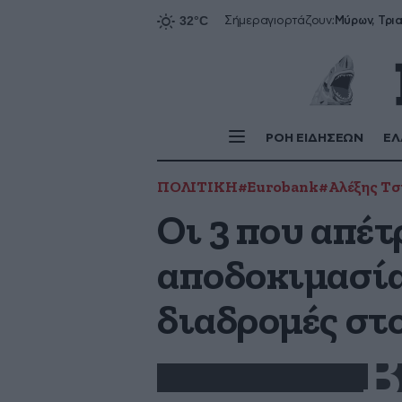
Σήμερα
γιορτάζουν:
ΡΟΗ ΕΙΔΗΣΕΩΝ
ΕΛ
ΠΟΛΙΤΙΚΗ
#Eurobank
#Αλέξης Τσ
Οι 3 που απέτ
αποδοκιμασία
διαδρομές στ
B