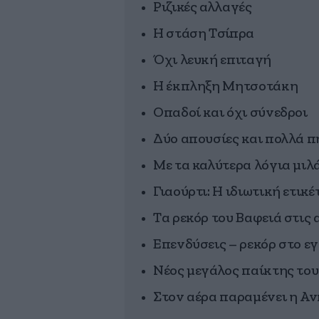
Ριζικές αλλαγές
Η στάση Τσίπρα
Όχι λευκή επιταγή
Η έκπληξη Μητσοτάκη
Οπαδοί και όχι σύνεδροι
Δύο απουσίες και πολλά π
Με τα καλύτερα λόγια μιλ
Γιαούρτι: Η ιδιωτική ετικ
Τα ρεκόρ του Βαφειά στις
Επενδύσεις – ρεκόρ στο ε
Νέος μεγάλος παίκτης το
Στον αέρα παραμένει η A