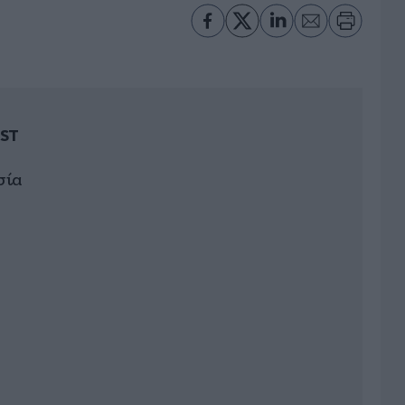
ST
σία