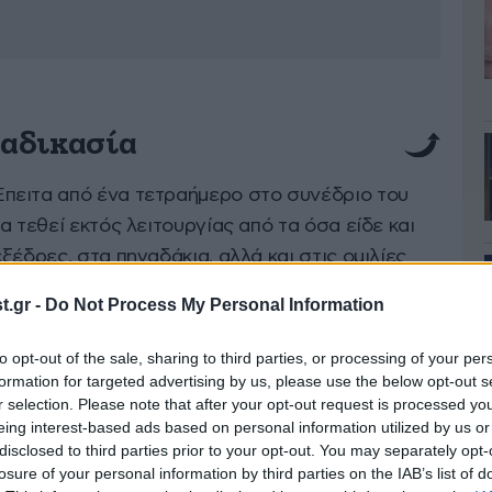
αδικασία
πειτα από ένα τετραήμερο στο συνέδριο του
α τεθεί εκτός λειτουργίας από τα όσα είδε και
ξέδρες, στα πηγαδάκια, αλλά και στις ομιλίες
ωρη διαδικασία, που όμοιά της δεν υπήρξε τα
.gr -
Do Not Process My Personal Information
πολλά τραγελαφικά, που μόνο σε πολιτικό κόμμα
ε τη σειρά, κυρίως όσα δεν προβλήθηκαν, δε
to opt-out of the sale, sharing to third parties, or processing of your per
καν.
formation for targeted advertising by us, please use the below opt-out s
r selection. Please note that after your opt-out request is processed y
eing interest-based ads based on personal information utilized by us or
ν
disclosed to third parties prior to your opt-out. You may separately opt-
losure of your personal information by third parties on the IAB’s list of