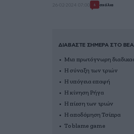
26·02·2024 07:00
σχόλια
6
ΔΙΑΒΑΣΤΕ ΣΗΜΕΡΑ ΣΤΟ BEA
Μια πρωτόγνωρη διαδικα
Η σύναξη των τριών
Η υπόγεια επαφή
Η κίνηση Ρήγα
Η πίεση των τριών
Η αποδόμηση Τσίπρα
Το blame game