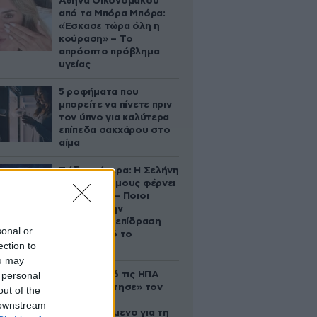
Αθηνά Οικονομάκου
από τα Μπόρα Μπόρα:
«Έσκασε τώρα όλη η
κούραση» – Το
απρόοπτο πρόβλημα
υγείας
5 ροφήματα που
μπορείτε να πίνετε πριν
τον ύπνο για καλύτερα
επίπεδα σακχάρου στο
αίμα
Ζώδια σήμερα: Η Σελήνη
στους Διδύμους φέρνει
ανατροπές – Ποιοι
δέχονται την
ευεργετική επίδραση
sonal or
του Δία από το
ection to
απόγευμα;
ou may
 personal
Ζευγάρι από τις ΗΠΑ
που «υιοθέτησε» τον
out of the
Αφγανό
 downstream
κατηγορούμενο για τη