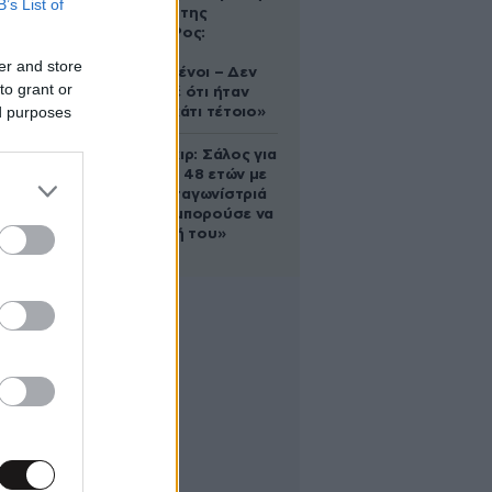
B’s List of
δολοφονία της
Ελίζαμπεθ Ρος:
«Είμαστε
er and store
συντετριμμένοι – Δεν
to grant or
έδειξε ποτέ ότι ήταν
ed purposes
ικανός για κάτι τέτοιο»
Ρίτσαρντ Γκιρ: Σάλος για
τη διαφορά 48 ετών με
τη συμπρωταγωνίστριά
του – «Θα μπορούσε να
είναι εγγονή του»