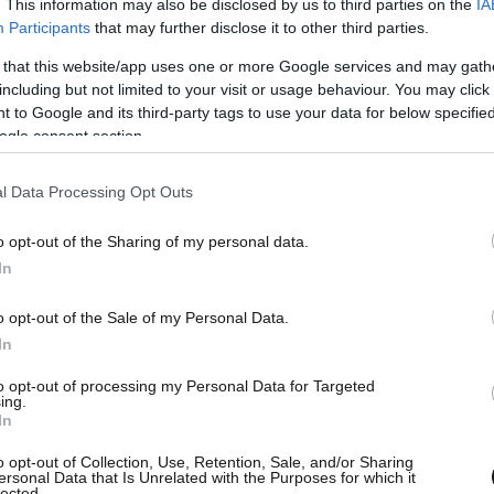
. This information may also be disclosed by us to third parties on the
IA
γα στο συνέδριο, για να μη γίνουν τελικά οι
Participants
that may further disclose it to other third parties.
ης Φάμελλος, Νίκος Παππάς και Γιώργος
 that this website/app uses one or more Google services and may gath
νωρίς των τριών, όταν έβλεπαν πως η
including but not limited to your visit or usage behaviour. You may click 
οψη είχε και ο Παύλος Πολάκης και γι’ αυτό
 to Google and its third-party tags to use your data for below specifi
Σαββάτου, για να μη γίνουν οι εκλογές με
ogle consent section.
 στο συνέδριο.
l Data Processing Opt Outs
o opt-out of the Sharing of my personal data.
In
φή με το επιτελείο του προέδρου του ΣΥΡΙΖΑ,
ποτραπούν οι εκλογές.
Μπορούσε, όμως, να
o opt-out of the Sale of my Personal Data.
ασσελάκης; Δύσκολο, από τη στιγμή που είπε
In
αι μάλιστα στις 10 Μαρτίου. Εκεί, λοιπόν, έγινε
to opt-out of processing my Personal Data for Targeted
ing.
τρόπος, ώστε να μην εκτεθεί ο Στέφανος
In
ί και να μην εμφανιστεί και η ομάδα των τριών
o opt-out of Collection, Use, Retention, Sale, and/or Sharing
 έβγαλε το κόμμα από το αδιέξοδο.
ersonal Data that Is Unrelated with the Purposes for which it
lected.