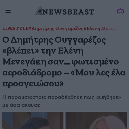
LIFESTYLE
#Δημήτρης Ουγγαρέζος
#Ελένη Μενεγάκη
Ο Δημήτρης Ουγγαρέζος
«βλέπει» την Ελένη
Μενεγάκη σαν… φωτισμένο
αεροδιάδρομο – «Μου λες έλα
προσγειώσου»
Η παρουσιάστρια παραδέχθηκε πως «ψήθηκε»
με όσα άκουσε