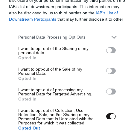
disclosure of your personal information by third parties on the
IAB’s list of downstream participants. This information may
also be disclosed by us to third parties on the
IAB’s List of
Downstream Participants
that may further disclose it to other
third parties.
Please note that this website/app uses one or more Google
Personal Data Processing Opt Outs
services and may gather and store information including but
TRENDING
not limited to your visit or usage behaviour. You may click to
I want to opt-out of the Sharing of my
personal data.
grant or deny consent to Google and its third-party tags to
Opted In
use your data for below specified purposes in below Google
consent section.
I want to opt-out of the Sale of my
Personal Data.
Opted In
I want to opt-out of processing my
Personal Data for Targeted Advertising.
Opted In
I want to opt-out of Collection, Use,
Retention, Sale, and/or Sharing of my
Personal Data that Is Unrelated with the
Purposes for which it was collected.
Opted Out