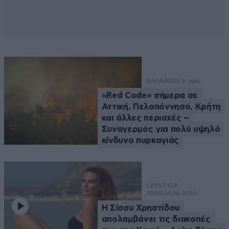
ΕΛΛΑΔΑ
32 λ. πριν
«Red Code» σήμερα σε
Αττική, Πελοπόννησο, Κρήτη
και άλλες περιοχές –
Συναγερμός για πολύ υψηλό
κίνδυνο πυρκαγιάς
LIFESTYLE
10·08·2026 01:50
Η Σίσσυ Χρηστίδου
απολαμβάνει τις διακοπές