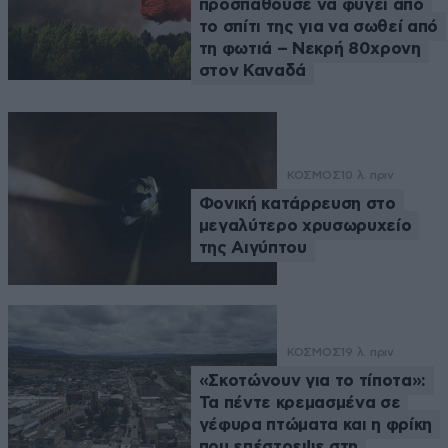
προσπαθούσε να φύγει από
το σπίτι της για να σωθεί από
τη φωτιά – Νεκρή 80χρονη
στον Καναδά
ΚΟΣΜΟΣ
10 λ. πριν
Φονική κατάρρευση στο
μεγαλύτερο χρυσωρυχείο
της Αιγύπτου
ΚΟΣΜΟΣ
19 λ. πριν
«Σκοτώνουν για το τίποτα»:
Τα πέντε κρεμασμένα σε
γέφυρα πτώματα και η φρίκη
που επέστρεψε στη