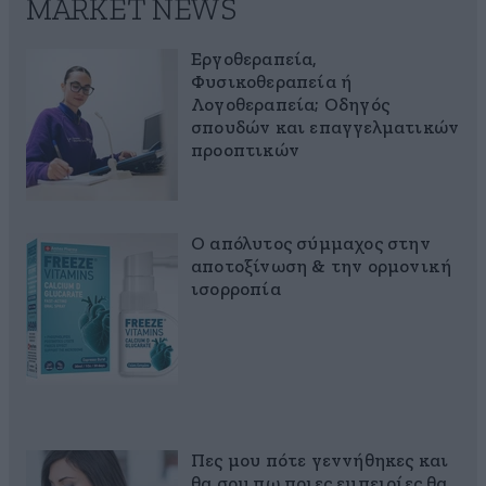
MARKET NEWS
Εργοθεραπεία,
Φυσικοθεραπεία ή
Λογοθεραπεία; Οδηγός
σπουδών και επαγγελματικών
προοπτικών
Ο απόλυτος σύμμαχος στην
αποτοξίνωση & την ορμονική
ισορροπία
Πες μου πότε γεννήθηκες και
θα σου πω ποιες εμπειρίες θα