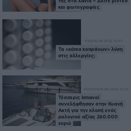
της στα Χανιά – Δείτε βίντεο
και φωτογραφίες
ΥΓΕΙΑ
10·08·2026 01:37
Τα «χάπια κοπράνων» λύση
στις αλλεργίες;
ΚΟΣΜΟΣ
10·08·2026 01:22
Τέσσερις Ισπανοί
συνελήφθησαν στην Κυανή
Ακτή για την κλοπή ενός
ρολογιού αξίας 260.000
ευρώ