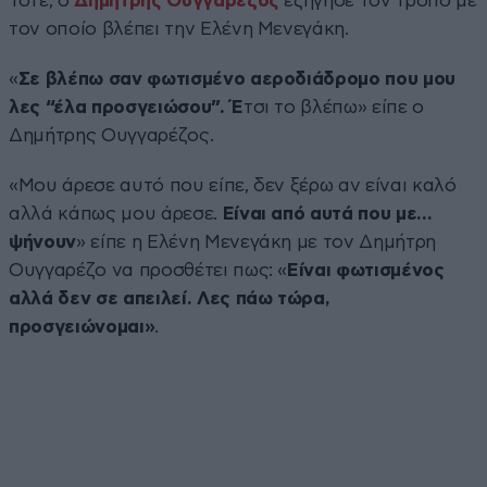
Τότε, ο
Δημήτρης Ουγγαρέζος
εξήγησε τον τρόπο με
τον οποίο βλέπει την Ελένη Μενεγάκη.
«
Σε βλέπω σαν φωτισμένο αεροδιάδρομο που μου
λες “έλα προσγειώσου”. Έ
τσι το βλέπω» είπε ο
Δημήτρης Ουγγαρέζος.
«Μου άρεσε αυτό που είπε, δεν ξέρω αν είναι καλό
αλλά κάπως μου άρεσε.
Είναι από αυτά που με…
ψήνουν
» είπε η Ελένη Μενεγάκη με τον Δημήτρη
Ουγγαρέζο να προσθέτει πως: «
Είναι φωτισμένος
αλλά δεν σε απειλεί. Λες πάω τώρα,
προσγειώνομαι»
.