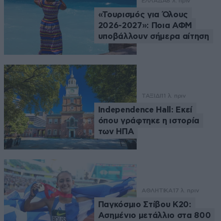
ΕΛΛΑΔΑ
8 λ. πριν
«Τουρισμός για Όλους
2026-2027»: Ποια ΑΦΜ
υποβάλλουν σήμερα αίτηση
ΤΑΞΙΔΙ
11 λ. πριν
Independence Hall: Εκεί
όπου γράφτηκε η ιστορία
των ΗΠΑ
ΑΘΛΗΤΙΚΑ
17 λ. πριν
Παγκόσμιο Στίβου Κ20:
Ασημένιο μετάλλιο στα 800