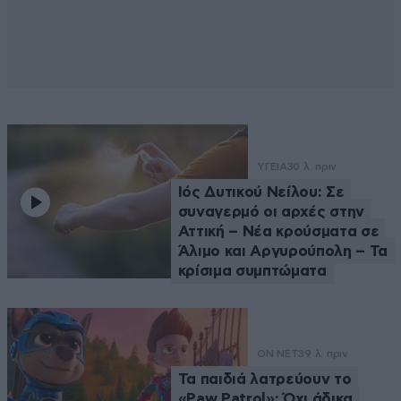
ΥΓΕΙΑ
30 λ. πριν
Ιός Δυτικού Νείλου: Σε
συναγερμό οι αρχές στην
Αττική – Νέα κρούσματα σε
Άλιμο και Αργυρούπολη – Τα
κρίσιμα συμπτώματα
ON NET
39 λ. πριν
Τα παιδιά λατρεύουν το
«Paw Patrol»: Όχι άδικα