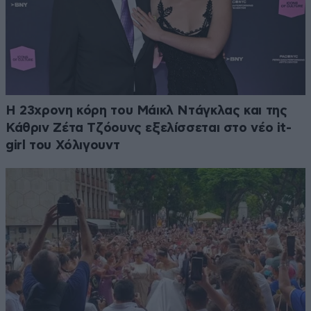
Η 23χρονη κόρη τoυ Μάικλ Ντάγκλας και της
Κάθριν Ζέτα Τζόουνς εξελίσσεται στο νέο it-
girl του Χόλιγουντ