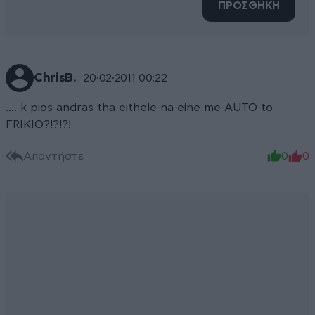
ΠΡΟΣΘΗΚΗ
ChrisB.
20·02·2011 00:22
.... k pios andras tha eithele na eine me AUTO to
FRIKIO?!?!?!
Απαντήστε
0
0