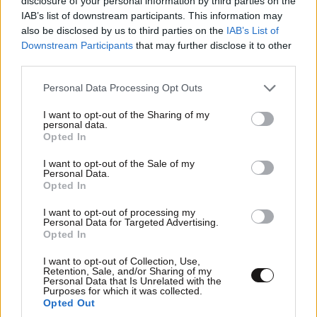
disclosure of your personal information by third parties on the
IAB’s list of downstream participants. This information may
also be disclosed by us to third parties on the
IAB’s List of
Downstream Participants
that may further disclose it to other
third parties.
Please note that this website/app uses one or more Google
Personal Data Processing Opt Outs
services and may gather and store information including but
not limited to your visit or usage behaviour. You may click to
I want to opt-out of the Sharing of my
personal data.
grant or deny consent to Google and its third-party tags to
Opted In
use your data for below specified purposes in below Google
consent section.
I want to opt-out of the Sale of my
Personal Data.
Opted In
I want to opt-out of processing my
Personal Data for Targeted Advertising.
Opted In
I want to opt-out of Collection, Use,
Retention, Sale, and/or Sharing of my
Personal Data that Is Unrelated with the
Purposes for which it was collected.
Opted Out