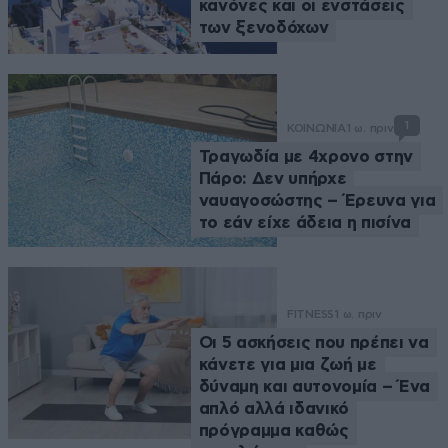
κανόνες και οι ενστάσεις
των ξενοδόχων
1
ΚΟΙΝΩΝΙΑ
1 ω. πριν
Τραγωδία με 4χρονο στην
Πάρο: Δεν υπήρχε
ναυαγοσώστης – Έρευνα για
το εάν είχε άδεια η πισίνα
FITNESS
1 ω. πριν
Οι 5 ασκήσεις που πρέπει να
κάνετε για μια ζωή με
δύναμη και αυτονομία – Ένα
απλό αλλά ιδανικό
πρόγραμμα καθώς