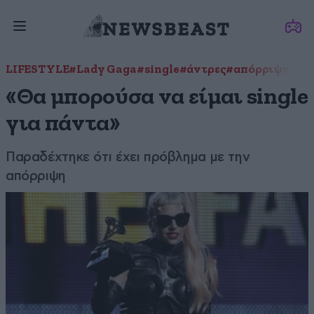
LIFESTYLE
#Lady Gaga
#single
#άντρες
#απόρριψη
#σχ
«Θα μπορούσα να είμαι single
για πάντα»
Παραδέχτηκε ότι έχει πρόβλημα με την
απόρριψη