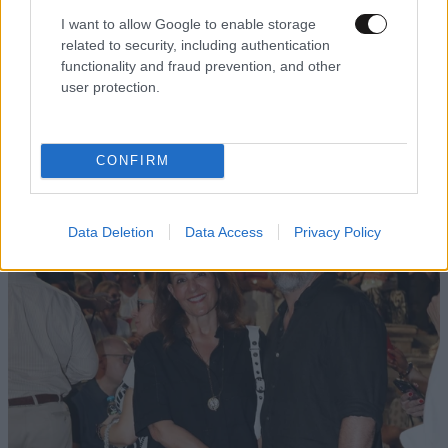
τη χαρά σου με την πρόταση.
I want to allow Google to enable storage
related to security, including authentication
Απαντήστε
0
0
functionality and fraud prevention, and other
user protection.
TRENDING
CONFIRM
Data Deletion
Data Access
Privacy Policy