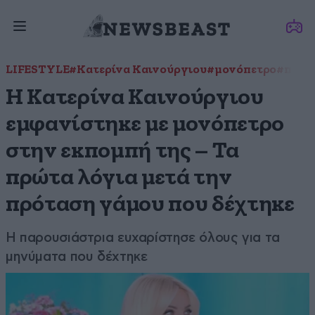
LIFESTYLE
#Κατερίνα Καινούργιου
#μονόπετρο
#πρότ
Η Κατερίνα Καινούργιου
εμφανίστηκε με μονόπετρο
στην εκπομπή της – Τα
πρώτα λόγια μετά την
πρόταση γάμου που δέχτηκε
Η παρουσιάστρια ευχαρίστησε όλους για τα
μηνύματα που δέχτηκε