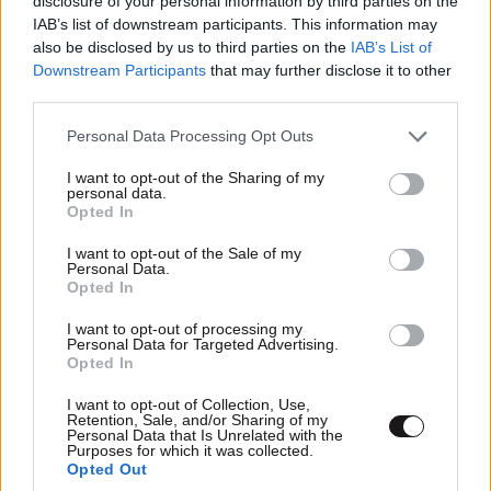
disclosure of your personal information by third parties on the
Απαντήστε
0
0
IAB’s list of downstream participants. This information may
also be disclosed by us to third parties on the
IAB’s List of
Downstream Participants
that may further disclose it to other
third parties.
Please note that this website/app uses one or more Google
Personal Data Processing Opt Outs
services and may gather and store information including but
not limited to your visit or usage behaviour. You may click to
I want to opt-out of the Sharing of my
personal data.
grant or deny consent to Google and its third-party tags to
Opted In
use your data for below specified purposes in below Google
consent section.
I want to opt-out of the Sale of my
Personal Data.
Opted In
I want to opt-out of processing my
Personal Data for Targeted Advertising.
Opted In
I want to opt-out of Collection, Use,
Retention, Sale, and/or Sharing of my
Personal Data that Is Unrelated with the
To be continued
05·05·2025 12:25
Purposes for which it was collected.
Opted Out
Μην ησυχάζετε.... τώρα θα μας τρώει πότε θα κάνει