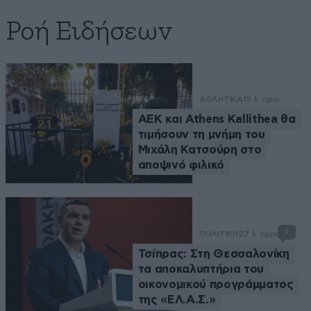
Ροή Ειδήσεων
ΑΘΛΗΤΙΚΑ
15 λ. πριν
ΑΕΚ και Athens Kallithea θα
τιμήσουν τη μνήμη του
Μιχάλη Κατσούρη στο
αποψινό φιλικό
7
ΠΟΛΙΤΙΚΗ
27 λ. πριν
Τσίπρας: Στη Θεσσαλονίκη
τα αποκαλυπτήρια του
οικονομικού προγράμματος
της «ΕΛ.Α.Σ.»