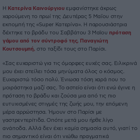
H
Κατερίνα Καινούργιου
εμφανίστηκε άκρως
χαρούμενη το πρωί της Δευτέρας 5 Μαΐου στην
εκπομπή της «Super Κατερίνα». Η παρουσιάστρια
δέχτηκε το βράδυ του Σαββάτου 3 Μαϊου
πρόταση
γάμου από τον σύντροφό της, Παναγιώτη
Κουτσουμπή,
στο ταξίδι τους στο Παρίσι.
«Σας ευχαριστώ για τις όμορφες ευχές σας. Ειλικρινά
μου έχει στείλει τόσα μηνύματα όλος ο κόσμος.
Ευχαριστώ τόσο πολύ. Ένιωσα τόση χαρά που το
μοιράστηκα μαζί σας. Το αστείο είναι ότι ενώ έγινε η
πρόταση το βράδυ και ζούσα μια από τις πιο
ευτυχισμένες στιγμές της ζωής μου, την επόμενη
μέρα αρρώστησα. Ήμουν στο Παρίσι με
γαστρεντερίτιδα. Οπότε μετά μου ήρθε λίγο
ανάποδα. Αλλά δεν έχει καμία σημασία αυτό, γιατί το
πιο σημαντικό είναι ότι νιώθω πραγματικά