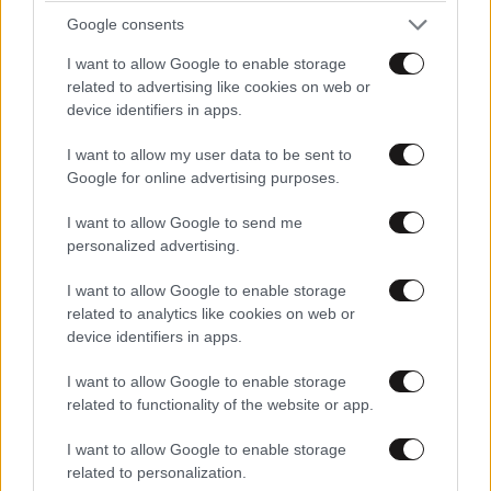
Google consents
παιδί... season tou ιζ λοαντινγ.....
I want to allow Google to enable storage
Απαντήστε
0
0
related to advertising like cookies on web or
device identifiers in apps.
I want to allow my user data to be sent to
Αντε να παντρευτείς...
05·05·2025 11:38
Google for online advertising purposes.
I want to allow Google to send me
...να νοικοκυρευτείς, να κάνεις και κανα 2
personalized advertising.
κουτσούβελα και να μείνεις σπιτάκι σου μήπως και
γλυτώσουμε από την παρουσία σου στην tv...
I want to allow Google to enable storage
related to analytics like cookies on web or
Απαντήστε
0
0
device identifiers in apps.
I want to allow Google to enable storage
related to functionality of the website or app.
Κατερινάκι...
05·05·2025 11:03
I want to allow Google to enable storage
related to personalization.
...παριζιάνικη γαστρεντερίτιδα. Είναι που "χ.....κες" από