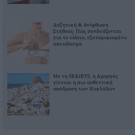
Αυξητική & Ανόρθωση
Στήθους: Πώς συνδυάζονται
για το τέλειο, εξατομικευμένο
αποτέλεσμα
Με τη SEAJETS, η Αμοργός
γίνεται η πιο αυθεντική
απόδραση των Κυκλάδων