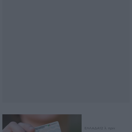
ΕΛΛΑΔΑ
12 λ. πριν