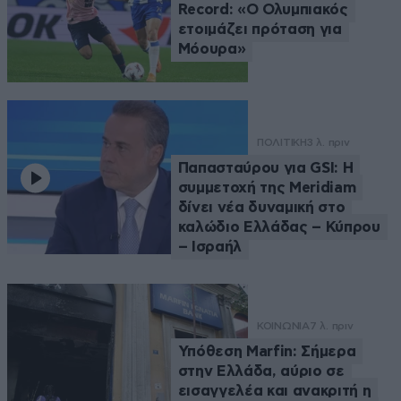
Record: «Ο Ολυμπιακός
ετοιμάζει πρόταση για
Μόουρα»
ΠΟΛΙΤΙΚΗ
3 λ. πριν
Παπασταύρου για GSI: Η
συμμετοχή της Meridiam
δίνει νέα δυναμική στο
καλώδιο Ελλάδας – Κύπρου
– Ισραήλ
ΚΟΙΝΩΝΙΑ
7 λ. πριν
Υπόθεση Marfin: Σήμερα
στην Ελλάδα, αύριο σε
εισαγγελέα και ανακριτή η