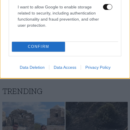
I want to allow Google to enable storage
related to security, including authentication
functionality and fraud prevention, and other
user protection.
ΣΤΑΜΑΤΗΣ
31·10·2024
14:48
ΜΑΚΡΟΔΗΜΗΤΡΗΣ
CONFIRM
ΟΛΕΣ ΤΣΟΛΙΑ !!!!!!!!!!!!!!!!!!!!!!!!!!!
Απαντήστε
1
0
Data Deletion
Data Access
Privacy Policy
TRENDING