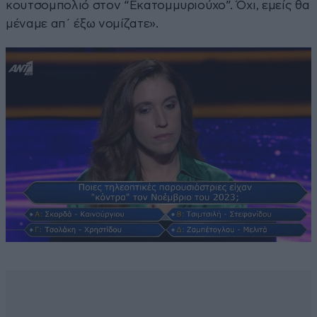
κουτσομπολιό στον “Εκατομμυριούχο”. Όχι, εμείς θα
μέναμε απ΄ έξω νομίζατε».