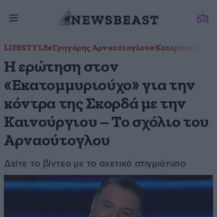
LIFESTYLE
#Γρηγόρης Αρναούτογλου
#Κατερίνα Καιν
Η ερώτηση στον
«Εκατομμυριούχο» για την
κόντρα της Σκορδά με την
Καινούργιου – Το σχόλιο του
Αρναούτογλου
Δείτε το βίντεο με το σχετικό στιγμιότυπο