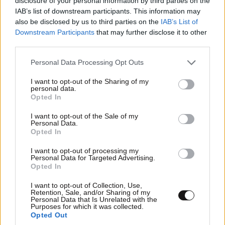
disclosure of your personal information by third parties on the
IAB’s list of downstream participants. This information may
also be disclosed by us to third parties on the
IAB’s List of
Downstream Participants
that may further disclose it to other
ΠΡΟΣΘΕΣΤΕ ΤΟ ΣΧΟΛΙΟ ΣΑΣ
third parties.
Please note that this website/app uses one or more Google
Personal Data Processing Opt Outs
services and may gather and store information including but
not limited to your visit or usage behaviour. You may click to
I want to opt-out of the Sharing of my
personal data.
grant or deny consent to Google and its third-party tags to
Opted In
use your data for below specified purposes in below Google
consent section.
I want to opt-out of the Sale of my
Personal Data.
Opted In
I want to opt-out of processing my
Xαρακτήρες: 0/1000
Personal Data for Targeted Advertising.
Opted In
Διαβάστε και ακολουθήστε τους κανόνες σχολιασμού
I want to opt-out of Collection, Use,
Retention, Sale, and/or Sharing of my
Personal Data that Is Unrelated with the
ΠΡΟΣΘΗΚΗ
Purposes for which it was collected.
Opted Out