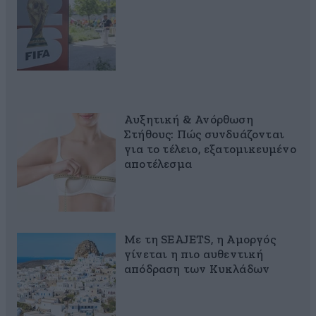
Αυξητική & Ανόρθωση
Στήθους: Πώς συνδυάζονται
για το τέλειο, εξατομικευμένο
αποτέλεσμα
Με τη SEAJETS, η Αμοργός
γίνεται η πιο αυθεντική
απόδραση των Κυκλάδων