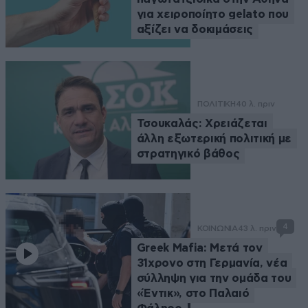
για χειροποίητο gelato που
αξίζει να δοκιμάσεις
ΠΟΛΙΤΙΚΗ
40 λ. πριν
Τσουκαλάς: Xρειάζεται
άλλη εξωτερική πολιτική με
στρατηγικό βάθος
4
ΚΟΙΝΩΝΙΑ
43 λ. πριν
Greek Mafia: Μετά τον
31χρονο στη Γερμανία, νέα
σύλληψη για την ομάδα του
«Έντικ», στο Παλαιό