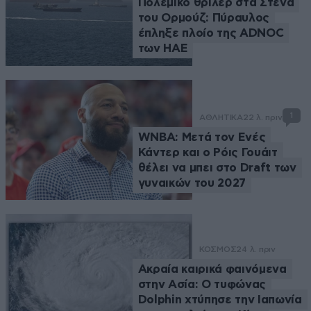
Πολεμικό θρίλερ στα Στενά
του Ορμούζ: Πύραυλος
έπληξε πλοίο της ADNOC
των ΗΑΕ
1
ΑΘΛΗΤΙΚΑ
22 λ. πριν
WNBA: Μετά τον Ενές
Κάντερ και ο Ρόις Γουάιτ
θέλει να μπει στο Draft των
γυναικών του 2027
ΚΟΣΜΟΣ
24 λ. πριν
Ακραία καιρικά φαινόμενα
στην Ασία: Ο τυφώνας
Dolphin χτύπησε την Ιαπωνία