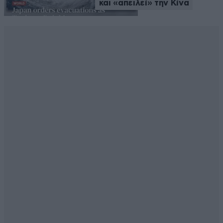
και «απειλεί» την Κίνα