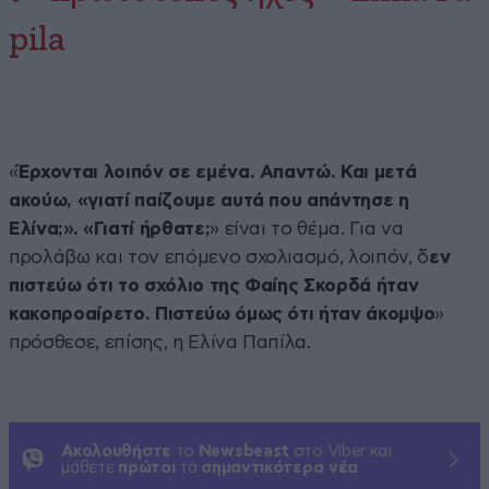
pila
«
Έρχονται λοιπόν σε εμένα. Απαντώ. Και μετά
ακούω, «γιατί παίζουμε αυτά που απάντησε η
Ελίνα;». «Γιατί ήρθατε;
» είναι το θέμα. Για να
προλάβω και τον επόμενο σχολιασμό, λοιπόν, δ
εν
πιστεύω ότι το σχόλιο της Φαίης Σκορδά ήταν
κακοπροαίρετο. Πιστεύω όμως ότι ήταν άκομψο
»
πρόσθεσε, επίσης, η Ελίνα Παπίλα.
Ακολουθήστε
το
Newsbeast
στο Viber και
μάθετε
πρώτοι
τα
σημαντικότερα νέα