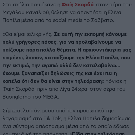
Στο σχόλιο που έκανε η
Φαίη Σκορδά
, στον αέρα του
Μεγάλου καναλιού, θέλησε να απαντήσει η Ελίνα
Παπίλα μέσα από τα social media το Σάββατο.
«Θα είμαι ειλικρινής.
Σε αυτή την εκπομπή κάνουμε
πολύ γρήγορες πάσες, για να προλαβαίνουμε να
παίζουμε πάρα πολλά θέματα. Η αρχισυντάκτρια μας
επιμένει, λοιπόν, να παίξουμε την Ελίνα Παπίλα, που
την εκτιμώ, την αγαπώ αλλά δεν καταλαβαίνω…
έχουμε ξαναπαίξει δηλώσεις της και έχει πει η
κοπέλα ότι δεν θα είναι στην τηλεόραση
» τόνισε η
Φαίη Σκορδά, πριν από λίγα 24ωρα, στον αέρα του
Buongiorno του MEGA.
Σήμερα, λοιπόν, μέσα από τον προσωπικό της
λογαριασμό στο Tik Tok, η Ελίνα Παπίλα δημοσίευσε
ένα σύντομο απόσπασμα μέσα από το οποίο έδωσε
και την δική της απάντηση. «
Είδα στην τηλεόραση