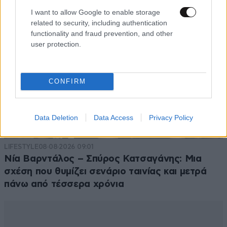
I want to allow Google to enable storage
related to security, including authentication
functionality and fraud prevention, and other
user protection.
CONFIRM
Data Deletion
Data Access
Privacy Policy
LIFESTYLE
08·08·2026 09:01
Νία Βαρντάλος – Σπύρος Κατσαγάνης: Μια
σχέση που θυμίζει σενάριο ταινίας και μετρά
πάνω από τέσσερα χρόνια