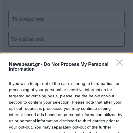
Xαρακτήρες: 0/1000
Newsbeast.gr -
Do Not Process My Personal
Διαβάστε και ακολουθήστε τους κανόνες σχολιασμού
Information
ΠΡΟΣΘΗΚΗ
If you wish to opt-out of the sale, sharing to third parties, or
processing of your personal or sensitive information for
targeted advertising by us, please use the below opt-out
section to confirm your selection. Please note that after your
opt-out request is processed you may continue seeing
Η ΕΛΙΚΟΠΤΕΡΟΥ
27·10·2024 15:23
interest-based ads based on personal information utilized by
us or personal information disclosed to third parties prior to
Φίδι κολοβό η κιλκισιωτισα κυρά φαιη το παίζει
your opt-out. You may separately opt-out of the further
γλυκούλα αλλά είναι μεγάλη λέρα. Δεν την συμπάθησα