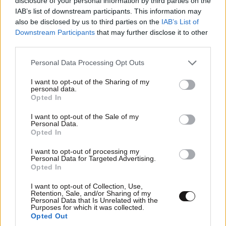
disclosure of your personal information by third parties on the
ποτέ την Αίγιο πέλαγος 🤣🤣🤣🤣🤣αλήθεια σε ποιο
IAB’s list of downstream participants. This information may
ιδιωτική σχολή δημοσιογραφιας σπούδασε.;;; στην
also be disclosed by us to third parties on the
IAB’s List of
Ιταλία..... που ήταν και ο περρης ο φίλος του μπαμπά
Downstream Participants
that may further disclose it to other
της
third parties.
Please note that this website/app uses one or more Google
Personal Data Processing Opt Outs
Απαντήστε
0
0
services and may gather and store information including but
not limited to your visit or usage behaviour. You may click to
I want to opt-out of the Sharing of my
personal data.
Όλα τα σκυλιά της
28·10·2024
grant or deny consent to Google and its third-party tags to
Opted In
use your data for below specified purposes in below Google
10:48
νύχτας
consent section.
I want to opt-out of the Sale of my
Personal Data.
Αξέχαστα μαθήματα γεωγραφίας από κάποια
Opted In
που παρουσιάζεται γλυκιά και ευγενική,
θέλοντας να τα έχει καλά με όλους για να
I want to opt-out of processing my
Personal Data for Targeted Advertising.
μπορεί να τους καλεί στην εκπομπή της! Και ο
Opted In
καιρός περνάει και αυτή βαλτώνει, μιας και δεν
ξέρει να κάνει κάτι άλλο! Έναν τυφλοσούρτη
I want to opt-out of Collection, Use,
Retention, Sale, and/or Sharing of my
ακολουθεί!
Personal Data that Is Unrelated with the
Purposes for which it was collected.
Opted Out
Απαντήστε
0
0