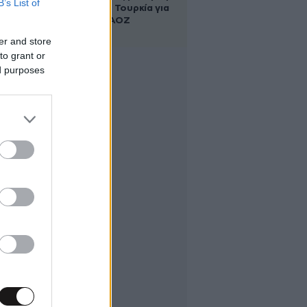
B’s List of
Αλβανία και Τουρκία για
τη χάραξη ΑΟΖ
er and store
to grant or
ed purposes