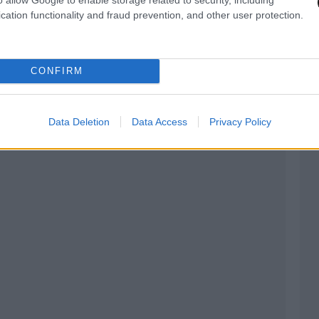
ς πίεσης και συμμόρφωση των ασθενών. Η
cation functionality and fraud prevention, and other user protection.
ή προς τον ασθενή και χαμηλού κόστους», τόνισε
CONFIRM
Data Deletion
Data Access
Privacy Policy