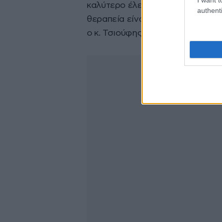
καλύτερο έλεγχο της αρτηριακή
authenti
θεραπεία είναι πιο εύκολη, φιλικ
ο κ. Τσιούφης.