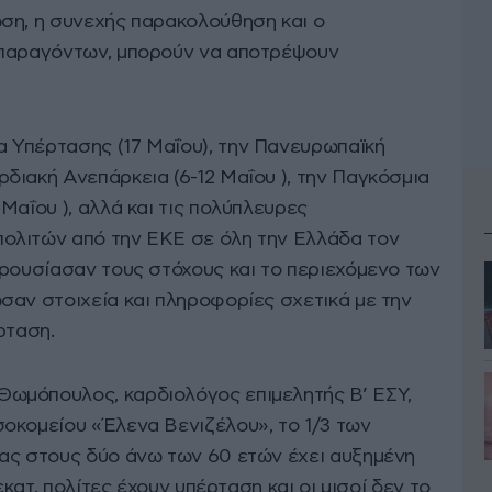
ση, η συνεχής παρακολούθηση και ο
 παραγόντων, μπορούν να αποτρέψουν
 Υπέρτασης (17 Μαΐου), την Πανευρωπαϊκή
διακή Ανεπάρκεια (6-12 Μαΐου ), την Παγκόσμια
Μαΐου ), αλλά και τις πολύπλευρες
ολιτών από την ΕΚΕ σε όλη την Ελλάδα τον
αρουσίασαν τους στόχους και το περιεχόμενο των
σαν στοιχεία και πληροφορίες σχετικά με την
ρταση.
ωμόπουλος, καρδιολόγος επιμελητής Β’ ΕΣΥ,
οκομείου «Έλενα Βενιζέλου», το 1/3 των
ας στους δύο άνω των 60 ετών έχει αυξημένη
εκατ. πολίτες έχουν υπέρταση και οι μισοί δεν το