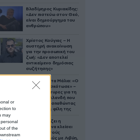
Βλαδίμηρος Κυριακίδης:
«Δεν πιστεύω στον Θεό,
είναι δημιούργημα του
ανθρώπου»
Χρίστος Κούγιας – Η
αυστηρή ανακοίνωση
για την προσωπική του
ζωή: «Δεν αποτελεί
αντικείμενο δημόσιας
συζήτησης»
Τραγωδία στα Μάλια: «Ο
πανικός τη σκότωσε» –
Τι λένε μάρτυρες για τη
42χρονη Ολλανδή που
sonal or
πνίγηκε προσπαθώντας
ection to
να σώσει τη φίλη της
ou may
 personal
Πώς σχεδιάζει η
κυβέρνηση να κλείσει
out of the
τους ανοιχτούς
 downstream
λογαριασμούς με Λιβύη,