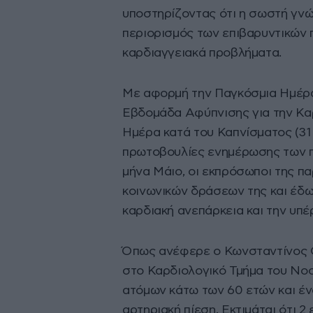
υποστηρίζοντας ότι η σωστή γνώ
περιορισμός των επιβαρυντικών
καρδιαγγειακά προβλήματα.
Με αφορμή την Παγκόσμια Ημέρα
Εβδομάδα Αφύπνισης για την Καρ
Ημέρα κατά του Καπνίσματος (31 
πρωτοβουλίες ενημέρωσης των π
μήνα Μάιο, οι εκπρόσωποι της π
κοινωνικών δράσεων της και έδω
καρδιακή ανεπάρκεια και την υπέ
Όπως ανέφερε ο Κωνσταντίνος Θ
στο Καρδιολογικό Τμήμα του Νοσ
ατόμων κάτω των 60 ετών και έν
αρτηριακή πίεση. Εκτιμάται ότι 2 