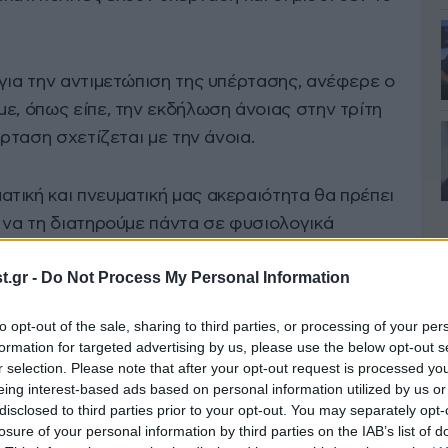
για την αντιμετώπιση της υπέρτασης, ανέφερε ο
ε, όπως είπε, την εκδήλωση άνοιας στην τρίτη
έρταση σχετίζεται με την άνοια.
τική και πνευματική μας ακεραιότητα θα πρέπει
 να τη διατηρούμε πάντα σε φυσιολογικά
ρος της ΕΚΕ, Κωνσταντίνος Τσιούφης,
.gr -
Do Not Process My Personal Information
κή Καρδιολογική Κλινική στο «Ιπποκράτειο»
to opt-out of the sale, sharing to third parties, or processing of your per
formation for targeted advertising by us, please use the below opt-out s
r selection. Please note that after your opt-out request is processed y
eing interest-based ads based on personal information utilized by us or
disclosed to third parties prior to your opt-out. You may separately opt-
losure of your personal information by third parties on the IAB’s list of