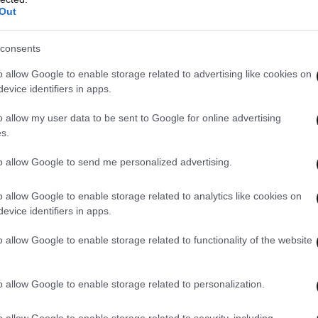
Out
consents
ης κανονικής αρτηριακής πίεσης
o allow Google to enable storage related to advertising like cookies on
evice identifiers in apps.
 νεότερες κατευθυντήριες οδηγίες για την
o allow my user data to be sent to Google for online advertising
ια άτομα κάτω των 66 ετών οι τιμές θα πρέπει
s.
m Hg και άνω των 66 ετών 140/80 mm Hg.
to allow Google to send me personalized advertising.
τρηση σε περιβάλλον εκτός ιατρείου.
o allow Google to enable storage related to analytics like cookies on
ες είπαν ότι οι παιδίατροι είναι ιδιαίτερα
evice identifiers in apps.
την αρτηριακή πίεση των παιδιών. Στην εφηβεία
o allow Google to enable storage related to functionality of the website
ράται μία φορά τον χρόνο.
o allow Google to enable storage related to personalization.
ση της υπέρτασης υπάρχει μεγάλη βελτίωση,
ε δύο και τρεις ουσίες, κάτι που οδηγεί σε
o allow Google to enable storage related to security, including