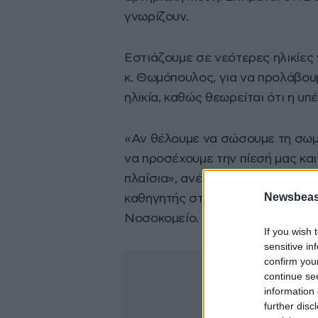
γνωρίζουν.
Εστιάζουμε σε νεότερες ηλικίες 
κ. Θωμόπουλος, για να προλάβουμ
ηλικία, καθώς θεωρείται ότι η υπ
«Αν θέλουμε να σώσουμε τη σωμα
να προσέχουμε την πίεσή μας και
πλαίσια», ανέφερε ο τέως πρόεδ
Newsbeast
καθηγητής στην Α’ Πανεπιστημια
Νοσοκομείο.
If you wish 
sensitive in
confirm you
continue se
information 
further disc