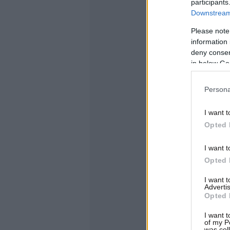
participants
Downstream 
Please note
information 
deny consent
in below Go
Persona
I want t
Opted 
I want t
Opted 
I want 
Advertis
Opted 
I want t
of my P
was col