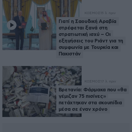
ΚΟΣΜΟΣ
15 λ. πριν
Γιατί η Σαουδική Αραβία
στρέφεται ξανά στη
στρατιωτική ισχύ – Οι
εξηγήσεις του Ριάντ για τη
συμφωνία με Τουρκία και
Πακιστάν
ΚΟΣΜΟΣ
17 λ. πριν
Βρετανία: Φάρμακα που «θα
γέμιζαν 75 πισίνες»
πετάχτηκαν στα σκουπίδια
μέσα σε έναν χρόνο