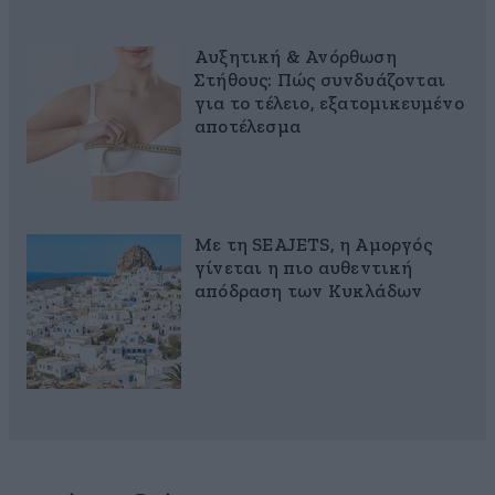
Αυξητική & Ανόρθωση
Στήθους: Πώς συνδυάζονται
για το τέλειο, εξατομικευμένο
αποτέλεσμα
Με τη SEAJETS, η Αμοργός
γίνεται η πιο αυθεντική
απόδραση των Κυκλάδων