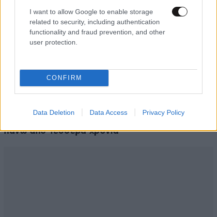
I want to allow Google to enable storage
related to security, including authentication
functionality and fraud prevention, and other
user protection.
CONFIRM
LIFESTYLE
08·08·2026 09:01
Νία Βαρντάλος – Σπύρος Κατσαγάνης: Μια
Data Deletion
Data Access
Privacy Policy
σχέση που θυμίζει σενάριο ταινίας και μετρά
πάνω από τέσσερα χρόνια