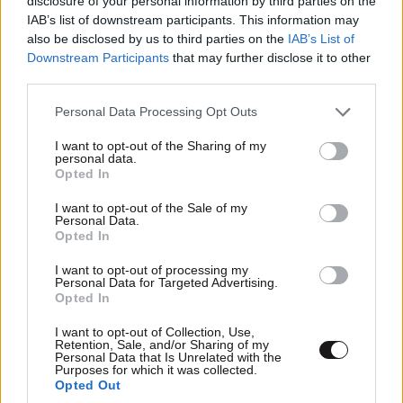
disclosure of your personal information by third parties on the
ΠΡΟΣΘΗΚΗ
IAB’s list of downstream participants. This information may
also be disclosed by us to third parties on the
IAB’s List of
Downstream Participants
that may further disclose it to other
third parties.
Thanatos
15·05·2016 15:16
Please note that this website/app uses one or more Google
Personal Data Processing Opt Outs
services and may gather and store information including but
σκουροχρωμα vs ανοιχτοχρωμα..... που μαναρι μου ;;
not limited to your visit or usage behaviour. You may click to
I want to opt-out of the Sharing of my
personal data.
στο σκοταδι.....;;; ''λυχνιας σβησθεισης παν θηλυκο
grant or deny consent to Google and its third-party tags to
Opted In
ρουφηχτρα...'' καπως ετσι..... τοπε και ο αρχαιος δε
use your data for below specified purposes in below Google
consent section.
ξερω αν το ξερεις μπηστ,αλλα μονο τα θηλυκα σου
I want to opt-out of the Sale of my
Personal Data.
ρουφανε το αιμα..... ταρσενικα ειναι καλούλια ως
Opted In
συνηθως.... μονο zzzzzzzzzzzzzzz... λογια λογια
λογια.....
I want to opt-out of processing my
Personal Data for Targeted Advertising.
Opted In
Απαντήστε
2
0
I want to opt-out of Collection, Use,
Retention, Sale, and/or Sharing of my
Personal Data that Is Unrelated with the
Purposes for which it was collected.
Opted Out