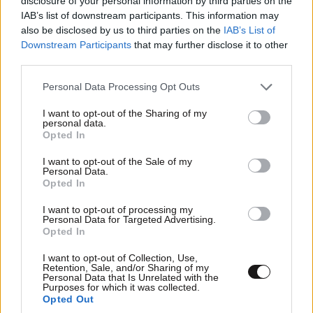
disclosure of your personal information by third parties on the
IAB’s list of downstream participants. This information may
also be disclosed by us to third parties on the
IAB’s List of
Downstream Participants
that may further disclose it to other
third parties.
Please note that this website/app uses one or more Google
Personal Data Processing Opt Outs
services and may gather and store information including but
not limited to your visit or usage behaviour. You may click to
I want to opt-out of the Sharing of my
personal data.
grant or deny consent to Google and its third-party tags to
Opted In
use your data for below specified purposes in below Google
Τα 6 καλύτερα φρούτα για την υγεία του
consent section.
I want to opt-out of the Sale of my
εντέρου – Πραγματικά «super foods» που
Personal Data.
Opted In
αξίζουν να μπουν στη διατροφή σας
I want to opt-out of processing my
Personal Data for Targeted Advertising.
Opted In
I want to opt-out of Collection, Use,
Retention, Sale, and/or Sharing of my
Personal Data that Is Unrelated with the
Purposes for which it was collected.
Opted Out