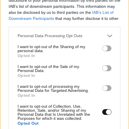
disclosure of your personal information by third parties on the
τρία άτομα
IAB’s list of downstream participants. This information may
also be disclosed by us to third parties on the
IAB’s List of
Downstream Participants
that may further disclose it to other
third parties.
Please note that this website/app uses one or more Google
Personal Data Processing Opt Outs
services and may gather and store information including but
not limited to your visit or usage behaviour. You may click to
I want to opt-out of the Sharing of my
personal data.
grant or deny consent to Google and its third-party tags to
Opted In
use your data for below specified purposes in below Google
consent section.
I want to opt-out of the Sale of my
Personal Data.
Opted In
I want to opt-out of processing my
Personal Data for Targeted Advertising.
Opted In
Ερυθρός Σταυρός – Επίθεση σε νοσηλεύτρια
I want to opt-out of Collection, Use,
στα επείγοντα: «Την άρπαξε από τα μαλλιά, της
Retention, Sale, and/or Sharing of my
Personal Data that Is Unrelated with the
κατάφερε γροθιές»
Purposes for which it was collected.
Opted Out