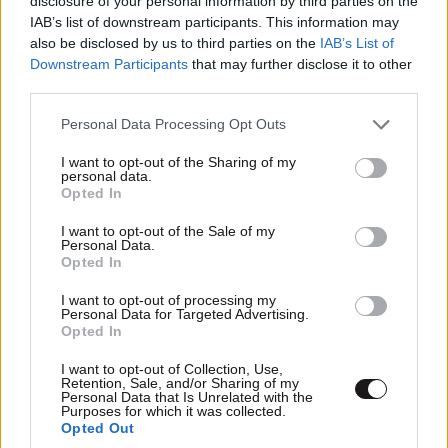
disclosure of your personal information by third parties on the
IAB’s list of downstream participants. This information may
LIFESTYLE
06·08·2026 16:11
also be disclosed by us to third parties on the
IAB’s List of
Βλαδίμηρος Κυριακίδης: «Δεν πιστεύω στον
Downstream Participants
that may further disclose it to other
Θεό, είναι δημιούργημα του ανθρώπου»
third parties.
Please note that this website/app uses one or more Google
Personal Data Processing Opt Outs
services and may gather and store information including but
not limited to your visit or usage behaviour. You may click to
I want to opt-out of the Sharing of my
personal data.
grant or deny consent to Google and its third-party tags to
Opted In
use your data for below specified purposes in below Google
consent section.
I want to opt-out of the Sale of my
Personal Data.
Opted In
I want to opt-out of processing my
Personal Data for Targeted Advertising.
Opted In
I want to opt-out of Collection, Use,
Retention, Sale, and/or Sharing of my
Personal Data that Is Unrelated with the
Purposes for which it was collected.
Opted Out