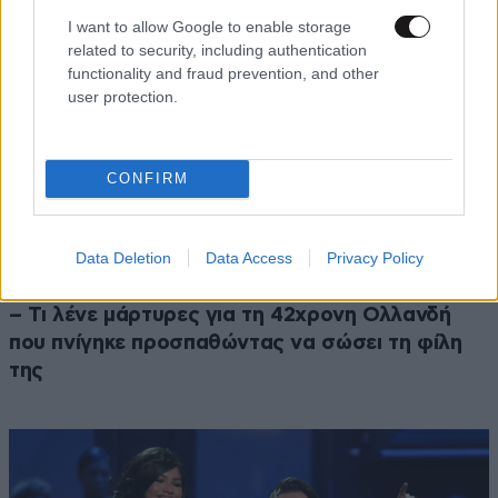
I want to allow Google to enable storage
related to security, including authentication
functionality and fraud prevention, and other
user protection.
CONFIRM
Data Deletion
Data Access
Privacy Policy
ΕΛΛΑΔΑ
06·08·2026 21:47
Τραγωδία στα Μάλια: «Ο πανικός τη σκότωσε»
– Τι λένε μάρτυρες για τη 42χρονη Ολλανδή
που πνίγηκε προσπαθώντας να σώσει τη φίλη
της