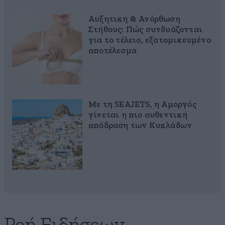
Αυξητική & Ανόρθωση
Στήθους: Πώς συνδυάζονται
για το τέλειο, εξατομικευμένο
αποτέλεσμα
Με τη SEAJETS, η Αμοργός
γίνεται η πιο αυθεντική
απόδραση των Κυκλάδων