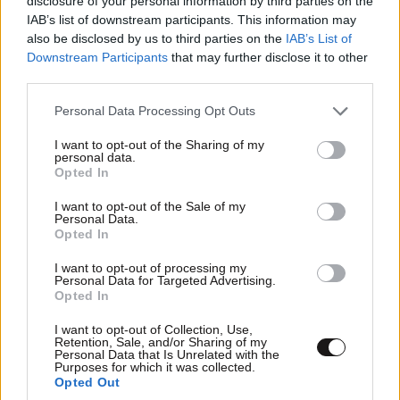
disclosure of your personal information by third parties on the
IAB’s list of downstream participants. This information may
also be disclosed by us to third parties on the
IAB’s List of
Downstream Participants
that may further disclose it to other
third parties.
Please note that this website/app uses one or more Google
Personal Data Processing Opt Outs
services and may gather and store information including but
not limited to your visit or usage behaviour. You may click to
I want to opt-out of the Sharing of my
personal data.
grant or deny consent to Google and its third-party tags to
Opted In
use your data for below specified purposes in below Google
consent section.
I want to opt-out of the Sale of my
Personal Data.
Opted In
I want to opt-out of processing my
Personal Data for Targeted Advertising.
Opted In
I want to opt-out of Collection, Use,
Retention, Sale, and/or Sharing of my
ΣΠΙΤΙ
09·08·2026 21:00
Personal Data that Is Unrelated with the
Πού να φυλάτε τα κοσμήματά σας στο σπίτι για
Purposes for which it was collected.
Opted Out
να είναι ασφαλή – Οι λύσεις που αξίζει να