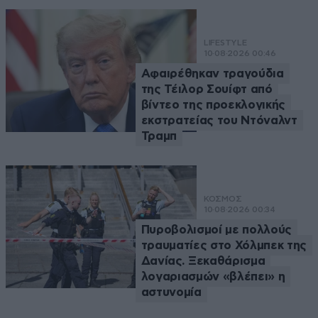
LIFESTYLE
10·08·2026 00:46
Αφαιρέθηκαν τραγούδια
της Τέιλορ Σουίφτ από
βίντεο της προεκλογικής
εκστρατείας του Ντόναλντ
Τραμπ
ΚΟΣΜΟΣ
10·08·2026 00:34
Πυροβολισμοί με πολλούς
τραυματίες στο Χόλμπεκ της
Δανίας. Ξεκαθάρισμα
λογαριασμών «βλέπει» η
αστυνομία