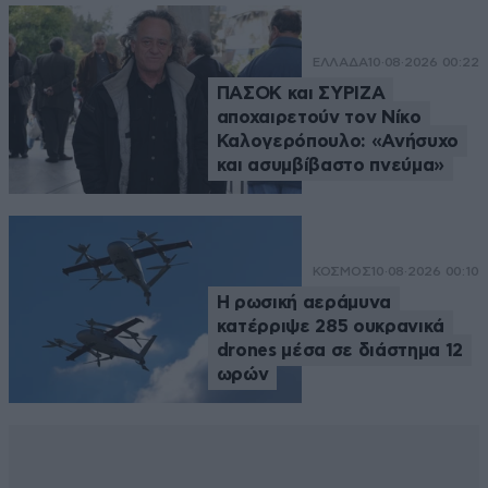
ΕΛΛΑΔΑ
10·08·2026 00:22
ΠΑΣΟΚ και ΣΥΡΙΖΑ
αποχαιρετούν τον Νίκο
Καλογερόπουλο: «Ανήσυχο
και ασυμβίβαστο πνεύμα»
ΚΟΣΜΟΣ
10·08·2026 00:10
Η ρωσική αεράμυνα
κατέρριψε 285 ουκρανικά
drones μέσα σε διάστημα 12
ωρών