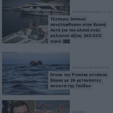
ΚΟΣΜΟΣ
10·08·2026 01:22
Τέσσερις Ισπανοί
συνελήφθησαν στην Κυανή
Ακτή για την κλοπή ενός
ρολογιού αξίας 260.000
ευρώ
ΕΛΛΑΔΑ
10·08·2026 01:10
Drone της Frontex εντόπισε
βάρκα με 26 μετανάστες
ανοιχτά της Γαύδου
ΚΟΣΜΟΣ