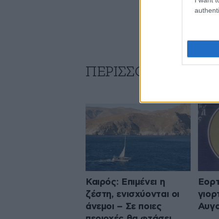
authenti
ΠΕΡΙΣΣΟΤΕΡΑ ΑΠΟ
Καιρός: Επιμένει η
Εορτ
ζέστη, ενισχύονται οι
γιορ
άνεμοι – Σε ποιες
Αυγ
περιοχές θα φτάσει