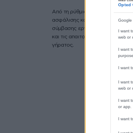
Opted 
Από τη ρύθμιση αυτή εξαιρούντα
ασφάλισης και του Δημοσίου, καθ
Google 
σύμβασης εργασίας έχουν συμπλη
I want t
και τις απαιτούμενες ημέρες ασ
web or d
γήρατος.
I want t
purpose
I want 
I want t
web or d
I want t
or app.
I want t
I want t