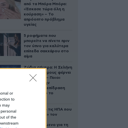
από τα Μπόρα Μπόρα:
«Έσκασε τώρα όλη η
κούραση» – Το
απρόοπτο πρόβλημα
υγείας
5 ροφήματα που
μπορείτε να πίνετε πριν
τον ύπνο για καλύτερα
επίπεδα σακχάρου στο
αίμα
Ζώδια σήμερα: Η Σελήνη
στους Διδύμους φέρνει
ανατροπές – Ποιοι
δέχονται την
ευεργετική επίδραση
sonal or
του Δία από το
απόγευμα;
ection to
ou may
Ζευγάρι από τις ΗΠΑ που
 personal
«υιοθέτησε» τον
out of the
Αφγανό
 downstream
κατηγορούμενο για τη