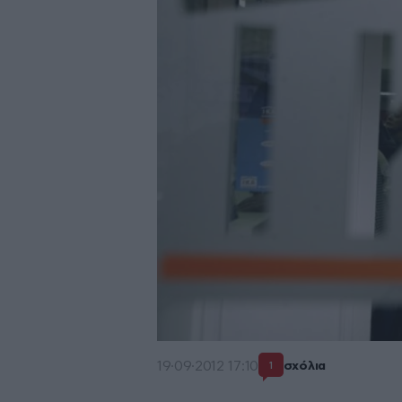
19·09·2012 17:10
σχόλια
1