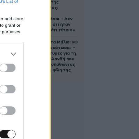
B’s List of
δολοφονία της
Ελίζαμπεθ Ρος:
«Είμαστε
er and store
συντετριμμένοι – Δεν
έδειξε ποτέ ότι ήταν
to grant or
ικανός για κάτι τέτοιο»
ed purposes
Τραγωδία στα Μάλια: «Ο
πανικός τη σκότωσε» –
Τι λένε μάρτυρες για τη
42χρονη Ολλανδή που
πνίγηκε προσπαθώντας
να σώσει τη φίλη της