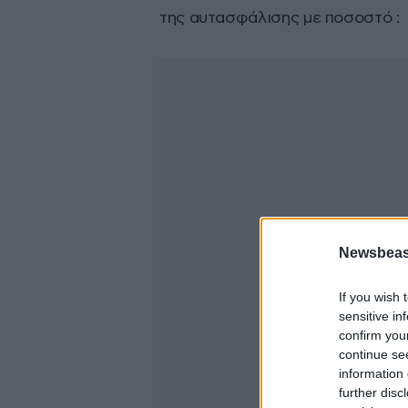
της αυτασφάλισης με ποσοστό :
Newsbeast
If you wish 
sensitive in
confirm you
continue se
information 
further disc