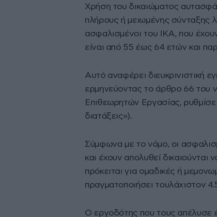
Χρήση του δικαιώματος αυτασφά
πλήρους ή μειωμένης σύνταξης λ
ασφαλισμένοι του ΙΚΑ, που έχουν
είναι από 55 έως 64 ετών και πα
Αυτό αναφέρει διευκρινιστική ε
ερμηνεύοντας το άρθρο 66 του 
Επιθεωρητών Εργασίας, ρυθμίσε
διατάξεις»).
Σύμφωνα με το νόμο, οι ασφαλισμ
και έχουν απολυθεί δικαιούνται
πρόκειται για ομαδικές ή μεμον
πραγματοποιήσει τουλάχιστον 4.
Ο εργοδότης που τους απέλυσε έ