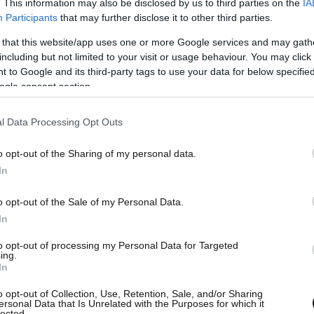
. This information may also be disclosed by us to third parties on the
IA
Participants
that may further disclose it to other third parties.
 that this website/app uses one or more Google services and may gath
including but not limited to your visit or usage behaviour. You may click 
 to Google and its third-party tags to use your data for below specifi
ogle consent section.
l Data Processing Opt Outs
o opt-out of the Sharing of my personal data.
In
ς 55 έως 60 ετών και για χρονικό διάστημα
ρίου ηλικίας όσο και των απαιτούμενων ημερών
o opt-out of the Sale of my Personal Data.
In
 σύνταξης λόγω γήρατος
to opt-out of processing my Personal Data for Targeted
ing.
 64 ετών και για χρονικό διάστημα μέχρι τη
In
ίας όσο και των απαιτούμενων ημερών
o opt-out of Collection, Use, Retention, Sale, and/or Sharing
 σύνταξης λόγω γήρατος.
ersonal Data that Is Unrelated with the Purposes for which it
lected.