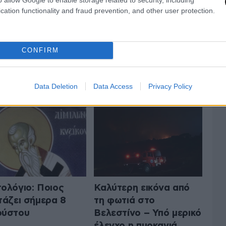
cation functionality and fraud prevention, and other user protection.
CONFIRM
 ΤΗΝ ΕΛΛΑΔΑ
ΟΛΑ ΤΑ ΑΡΘΡΑ
Data Deletion
Data Access
Privacy Policy
ολόγιο: Ποιος
Καλύτερη εικόνα από
τάζει σήμερα 8
τη φωτιά στο
ούστου
Βελεστίνο – Υπό μερικό
έλεγχο η πυρκαγιά