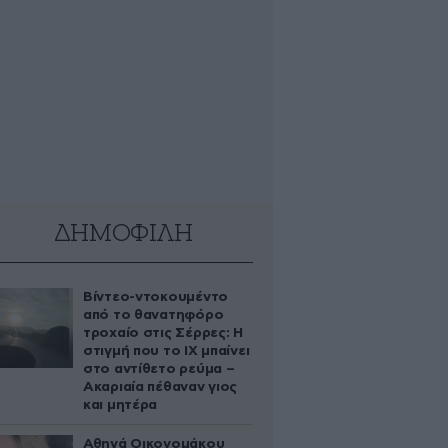
ΔΗΜΟΦΙΛΗ
Βίντεο-ντοκουμέντο
από το θανατηφόρο
τροχαίο στις Σέρρες: Η
στιγμή που το ΙΧ μπαίνει
στο αντίθετο ρεύμα –
Ακαριαία πέθαναν γιος
και μητέρα
Αθηνά Οικονομάκου