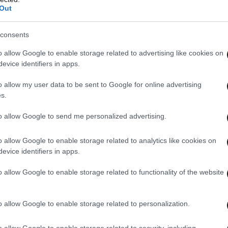
Out
ι, οι συνταξιούχοι των άλλων φορέων
ώς και όσοι κατά τον χρόνο καταγγελίας της
consents
ρώσει αθροιστικά, τόσο το όριο ηλικίας, όσο
o allow Google to enable storage related to advertising like cookies on
φάλισης για να λάβουν, πλήρη σύνταξη λόγω
evice identifiers in apps.
o allow my user data to be sent to Google for online advertising
s.
to allow Google to send me personalized advertising.
o allow Google to enable storage related to analytics like cookies on
evice identifiers in apps.
o allow Google to enable storage related to functionality of the website
o allow Google to enable storage related to personalization.
o allow Google to enable storage related to security, including