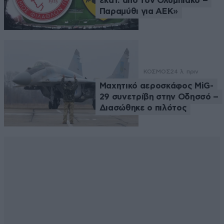
εκατ. από τον Ολυμπιακό –
Παραμύθι για ΑΕΚ»
ΚΟΣΜΟΣ
24 λ. πριν
Μαχητικό αεροσκάφος MiG-
29 συνετρίβη στην Οδησσό –
Διασώθηκε ο πιλότος