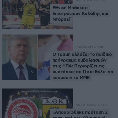
ΑΘΛΗΤΙΚΑ
18 λ. πριν
Εθνική Μπάσκετ:
Επιστρέφουν Καλάθης και
Ντόρσεϊ
ΚΟΣΜΟΣ
19 λ. πριν
Ο Τραμπ αλλάζει το παιδικό
πρόγραμμα εμβολιασμών
στις ΗΠΑ: Περιορίζει τις
συστάσεις σε 11 και θέλει να
«σπάσει» το MMR
ΑΘΛΗΤΙΚΑ
20 λ. πριν
«Απορρίφθηκε πρόταση 2