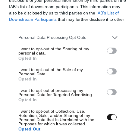
disclosure of your personal information by third parties on the
IAB’s list of downstream participants. This information may
also be disclosed by us to third parties on the
IAB’s List of
Downstream Participants
that may further disclose it to other
third parties.
Please note that this website/app uses one or more Google
Personal Data Processing Opt Outs
services and may gather and store information including but
not limited to your visit or usage behaviour. You may click to
I want to opt-out of the Sharing of my
personal data.
grant or deny consent to Google and its third-party tags to
Opted In
use your data for below specified purposes in below Google
consent section.
I want to opt-out of the Sale of my
Personal Data.
Opted In
I want to opt-out of processing my
Personal Data for Targeted Advertising.
Opted In
I want to opt-out of Collection, Use,
Retention, Sale, and/or Sharing of my
Personal Data that Is Unrelated with the
Purposes for which it was collected.
Opted Out