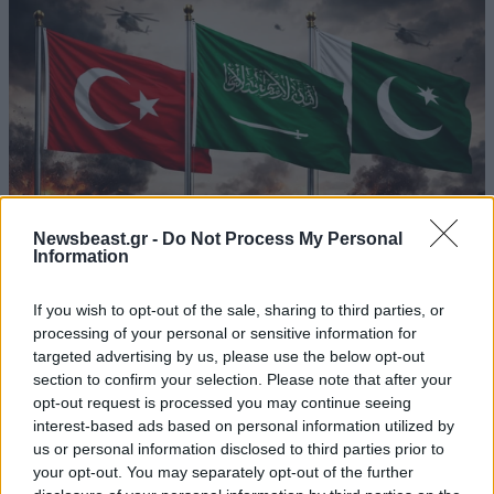
Newsbeast.gr -
Do Not Process My Personal
Information
If you wish to opt-out of the sale, sharing to third parties, or
ΚΟΣΜΟΣ
10·08·2026 19:20
processing of your personal or sensitive information for
Αναστάτωση στα τουρκικά ΜΜΕ: «Το Ισραήλ θα
targeted advertising by us, please use the below opt-out
στήσει συμμαχία επτά χωρών απέναντι σε
section to confirm your selection. Please note that after your
Τουρκία, Σαουδική Αραβία και Πακιστάν»
opt-out request is processed you may continue seeing
interest-based ads based on personal information utilized by
us or personal information disclosed to third parties prior to
your opt-out. You may separately opt-out of the further