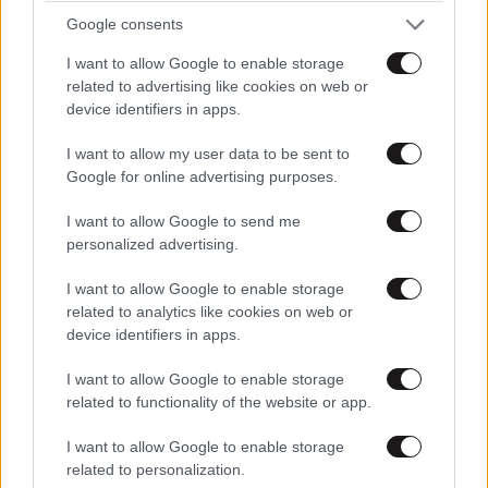
ελληνικά δημόσια νοσοκομεία από τότε που τα ξέρω,
Google consents
δηλαδή 30 χρόνια τώρα.
I want to allow Google to enable storage
Απαντήστε
1
0
related to advertising like cookies on web or
device identifiers in apps.
I want to allow my user data to be sent to
Google for online advertising purposes.
mpla mpla
16·02·2016 11:27
I want to allow Google to send me
Προς ανορθογραφη: Αν ηταν πρωθυπουργος τωρα ο
personalized advertising.
Κουλης, θα τα ελεγες αυτα? Ξεχασες ποσα τετοια
περιστατικα γινονταν επι κυβερνησεων ΝΔ και
I want to allow Google to enable storage
Πασοκ? Γεματο ειναι το ιντερνετ απο σκετσακια των
related to analytics like cookies on web or
ΑΜΑΝ που τα καυτηριαζουν. Η αναλγησια του
device identifiers in apps.
εκαστοτε ιατρικου προσωπικου εχει παραδοση στην
I want to allow Google to enable storage
εξυπηρετηση ασθενων απο τοτε που ο Μπαρκουλης
related to functionality of the website or app.
ηταν γοης των γυναικων. Το να ριχνουμε τις ευθυνες
και να αποκαλουμε αλητη εναν πρωθυπουργο που
I want to allow Google to enable storage
τουλαχιστον αυτον τον τομεα δεν τον εχει
related to personalization.
καταστρεψει οπως οι προηγουμενες κυβερνησεις