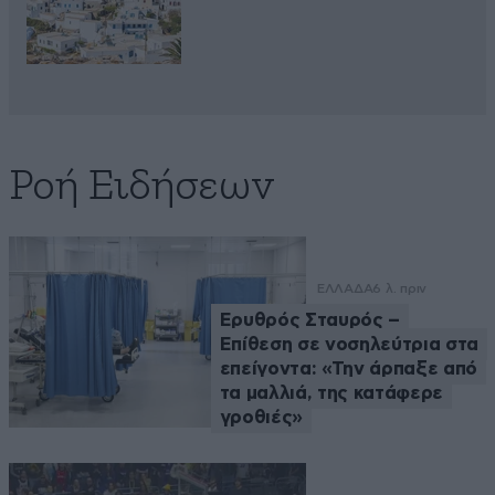
Ροή Ειδήσεων
ΕΛΛΑΔΑ
6 λ. πριν
Ερυθρός Σταυρός –
Επίθεση σε νοσηλεύτρια στα
επείγοντα: «Την άρπαξε από
τα μαλλιά, της κατάφερε
γροθιές»