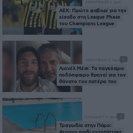
ΑΘΛΗΤΙΚΑ
29 λ. πριν
ΑΕΚ: Πρώτο φαβορί για την
είσοδο στη League Phase
του Champions League
2
ΑΘΛΗΤΙΚΑ
31 λ. πριν
Λιονέλ Μέσι: Το παγκόσμιο
ποδόσφαιρο θρηνεί για τον
θάνατο του πατέρα του
2
ΕΛΛΑΔΑ
37 λ. πριν
Τραγωδία στην Πάρο:
4χρονο παιδί εντοπίστηκε