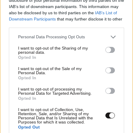
disclosure of your personal information by third parties on the
dekatesera
16·02·2016 11:56
IAB’s list of downstream participants. This information may
also be disclosed by us to third parties on the
IAB’s List of
Για τους συριζαιους απο τοτε που βγηκε το συριζα με
Downstream Participants
that may further disclose it to other
τη νοοτροπια χαιδεψτε τον δημοσιο υπαληλλο ολος ο
third parties.
δημοσιος τομεας παει κατα διαολου εκτος αν βρεθει
Please note that this website/app uses one or more Google
Personal Data Processing Opt Outs
καποιος καποια υπαλληλος φιλοτιμος φιλοτιμη να σε
services and may gather and store information including but
εξυπηρετησει
not limited to your visit or usage behaviour. You may click to
I want to opt-out of the Sharing of my
personal data.
grant or deny consent to Google and its third-party tags to
Opted In
Απαντήστε
1
2
use your data for below specified purposes in below Google
consent section.
I want to opt-out of the Sale of my
Personal Data.
Opted In
piga aklaftos
16·02·2016 11:39
I want to opt-out of processing my
Personal Data for Targeted Advertising.
Όταν ήταν ο Γεωργιάδης υπουργός σου έκαναν και
Opted In
ποδόλουτρο οι γιατροί, το έχω ζήσει προσωπικά...τί
I want to opt-out of Collection, Use,
άλλο σου έκαναν, σου έκαναν και μανικιούρ, α ναι, και
Retention, Sale, and/or Sharing of my
Personal Data that Is Unrelated with the
μιζανπλί...κύριε takissp πρέπει να είχες πολλά
Purposes for which it was collected.
προσωπικά χαρίσματα για να δεις τέτοιες χάρες στα
Opted Out