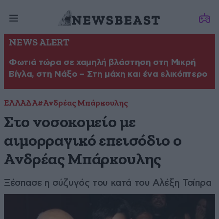
NEWS ALERT
Φωτιά τώρα σε χαμηλή βλάστηση στη Μικρή
Βίγλα, στη Νάξο – Στη μάχη και ένα ελικόπτερο
ΕΛΛΑΔΑ
#Ανδρέας Μπάρκουλης
Στο νοσοκομείο με
αιμορραγικό επεισόδιο ο
Ανδρέας Μπάρκουλης
Ξέσπασε η σύζυγός του κατά του Αλέξη Τσίπρα