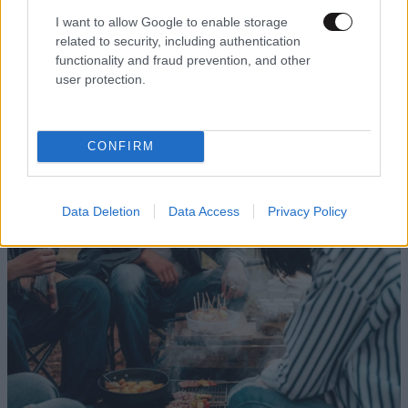
ειναι καταντια! Φαντασου και να πληρωνε απο πανω,
I want to allow Google to enable storage
related to security, including authentication
τι θα του ελεγε. Θυμαστε το 5ευρω του Αδωνη?
functionality and fraud prevention, and other
user protection.
Απαντήστε
3
1
LIFESTYLE
08·08·2026 09:01
Νία Βαρντάλος – Σπύρος Κατσαγάνης: Μια
Παππαδάτες
16·02·2016 12:39
σχέση που θυμίζει σενάριο ταινίας και μετρά
CONFIRM
πάνω από τέσσερα χρόνια
Συμφωνώ με όλα τα παραπάνω αλλά πρέπει να
γνωρίζεται οτι, με την παράγραφο 31 του
Data Deletion
Data Access
Privacy Policy
άρθρου 1 του ν.4334/2015 (ΦΕΚ 80, Α') οι κύριες
συντάξεις επιβαρύνθηκαν απο 4% σε 6% καθώς
και οι επικουρικές με 6% απο την 1η Ιουλίου του
2015 με την εισφορά υπέρ του κλάδου υγείας
για να καταργηθεί το 5ευρω το οποίο πλήρωνε
μόνο ο ασθενής και όχι όλοι που εισπράτουν
σύνταξη.Γιατί πρέπει να τα λέμε όλα.
Απαντήστε
2
0