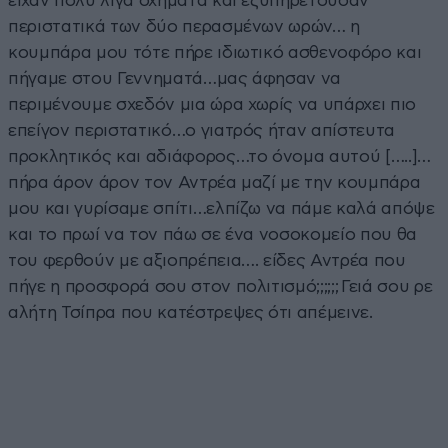
είχαν πολύ λίγα οχήματα και εξυπηρετούσαν
περιστατικά των δύο περασμένων ωρών… η
κουμπάρα μου τότε πήρε ιδιωτικό ασθενοφόρο και
πήγαμε στου Γεννηματά…μας άφησαν να
περιμένουμε σχεδόν μια ώρα χωρίς να υπάρχει πιο
επείγον περιστατικό…ο γιατρός ήταν απίστευτα
προκλητικός και αδιάφορος…το όνομα αυτού […..]…
πήρα άρον άρον τον Αντρέα μαζί με την κουμπάρα
μου και γυρίσαμε σπίτι…ελπίζω να πάμε καλά απόψε
και το πρωί να τον πάω σε ένα νοσοκομείο που θα
του φερθούν με αξιοπρέπεια…. είδες Αντρέα που
πήγε η προσφορά σου στον πολιτισμό;;;;;; Γειά σου ρε
αλήτη Τσίπρα που κατέστρεψες ότι απέμεινε.