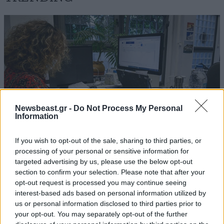
Akis2
16·02·2016 12:37
Ήθελα να ήξερα τι πρόσφερε ο Μπάρκουλης στον
πολιτισμό για να καταλάβω. Εγώ νομίζω ότι ήταν
απλά ένας καλός σχετικά ηθοποιός σε διασκεδαστικές
Newsbeast.gr -
Do Not Process My Personal
ταινιούλες που δεν είχαν να παρουσιάσουν και τίποτα
Information
φοβερό. Εχω ακούσει δε ότι έπαιρνε αρκετά λεφτά
για να κάνει τις ταινίες αυτές, τα οποία προτιμούσε
If you wish to opt-out of the sale, sharing to third parties, or
να τα παίρνει μαύρα και να τα ξοδεύει αλόγιστα. Τώρα
processing of your personal or sensitive information for
πρέπει να τον συντηρώ εγώ από την φορολογία μου;
targeted advertising by us, please use the below opt-out
ΟΙΚΟΝΟΜΙΑ
08·08·2026 13:03
section to confirm your selection. Please note that after your
Ποιοι φορολογούμενοι θα λάβουν email ή
opt-out request is processed you may continue seeing
Απαντήστε
2
1
τηλεφώνημα από την ΑΑΔΕ για φορολογικές
interest-based ads based on personal information utilized by
εκκρεμότητες
us or personal information disclosed to third parties prior to
your opt-out. You may separately opt-out of the further