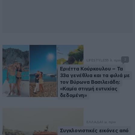
2
LIFESTYLE
55 λ. πριν
Εριέττα Κούρκουλου – Τα
33α γενέθλια και τα φιλιά με
τον Βύρωνα Βασιλειάδη:
«Καμία στιγμή ευτυχίας
δεδομένη»
ΕΛΛΑΔΑ
1 ω. πριν
Συγκλονιστικές εικόνες από