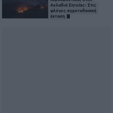
Αχλαδιά Σητείας- Στις
φλόγες αγροτοδασική
έκταση