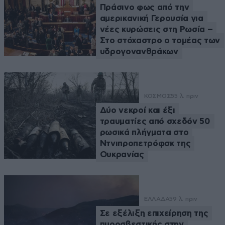
Πράσινο φως από την
αμερικανική Γερουσία για
νέες κυρώσεις στη Ρωσία –
Στο στόχαστρο ο τομέας των
υδρογονανθράκων
ΚΟΣΜΟΣ
55 λ. πριν
Δύο νεκροί και έξι
τραυματίες από σχεδόν 50
ρωσικά πλήγματα στο
Ντνιπροπετρόφσκ της
Ουκρανίας
ΕΛΛΑΔΑ
59 λ. πριν
Σε εξέλιξη επιχείρηση της
πυροσβεστικής στην