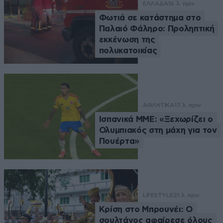
ΕΛΛΑΔΑ
16 λ. πριν
Φωτιά σε κατάστημα στο
Παλαιό Φάληρο: Προληπτική
εκκένωση της
πολυκατοικίας
ΑΘΛΗΤΙΚΑ
17 λ. πριν
Ισπανικά ΜΜΕ: «Ξεχωρίζει ο
Ολυμπιακός στη μάχη για τον
Πουέρτα»
LIFESTYLE
21 λ. πριν
Κρίση στο Μπρουνέι: Ο
σουλτάνος αφαίρεσε όλους