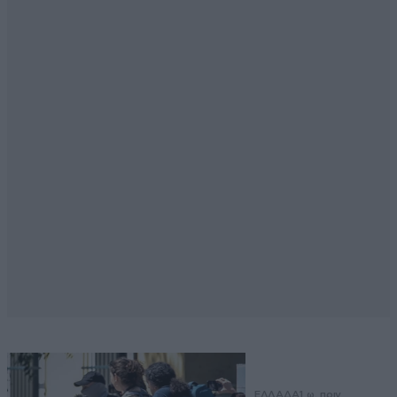
ΕΛΛΑΔΑ
1 ω. πριν