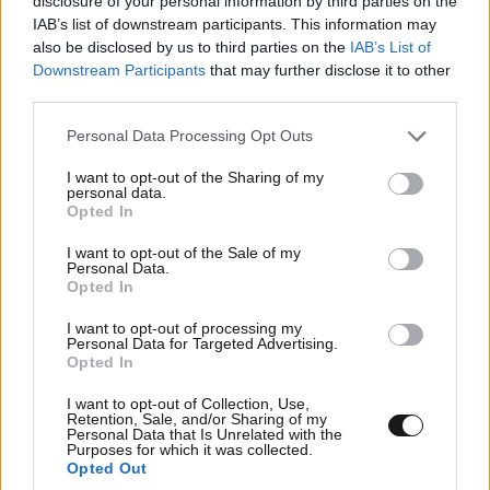
disclosure of your personal information by third parties on the
IAB’s list of downstream participants. This information may
ΕΛΛΑΔΑ
2 ω. πριν
also be disclosed by us to third parties on the
IAB’s List of
Downstream Participants
that may further disclose it to other
Αδιανόητο περιστατικό στην Κρήτη: Τουρίστας
third parties.
ρώτησε πόσο κοστίζει για να ασελγήσει σε ένα
10χρονο κοριτσάκι
Please note that this website/app uses one or more Google
Personal Data Processing Opt Outs
services and may gather and store information including but
not limited to your visit or usage behaviour. You may click to
I want to opt-out of the Sharing of my
personal data.
grant or deny consent to Google and its third-party tags to
Opted In
use your data for below specified purposes in below Google
consent section.
I want to opt-out of the Sale of my
Personal Data.
Opted In
I want to opt-out of processing my
Personal Data for Targeted Advertising.
Opted In
I want to opt-out of Collection, Use,
Retention, Sale, and/or Sharing of my
Personal Data that Is Unrelated with the
Purposes for which it was collected.
Opted Out