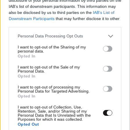
disclosure of your personal information by third parties on the
IAB’s list of downstream participants. This information may
also be disclosed by us to third parties on the
IAB’s List of
Downstream Participants
that may further disclose it to other
third parties.
Please note that this website/app uses one or more Google
Personal Data Processing Opt Outs
services and may gather and store information including but
not limited to your visit or usage behaviour. You may click to
I want to opt-out of the Sharing of my
personal data.
grant or deny consent to Google and its third-party tags to
Opted In
use your data for below specified purposes in below Google
consent section.
I want to opt-out of the Sale of my
ΣΧΌΛΙΑ ΑΝΑΓΝΩΣΤΏΝ
4
Personal Data.
Opted In
I want to opt-out of processing my
Personal Data for Targeted Advertising.
Opted In
I want to opt-out of Collection, Use,
Retention, Sale, and/or Sharing of my
Personal Data that Is Unrelated with the
ΠΡΟΣΘΕΣΤΕ ΤΟ ΣΧΟΛΙΟ ΣΑΣ
Purposes for which it was collected.
Opted Out