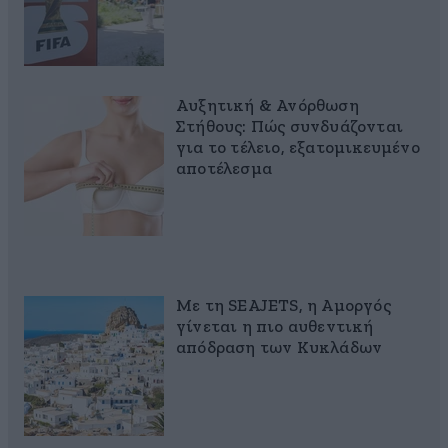
Αυξητική & Ανόρθωση
Στήθους: Πώς συνδυάζονται
για το τέλειο, εξατομικευμένο
αποτέλεσμα
Με τη SEAJETS, η Αμοργός
γίνεται η πιο αυθεντική
απόδραση των Κυκλάδων