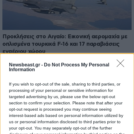
Προκλήσεις στο Αιγαίο: Εικονική αερομαχία με
οπλισμένα τουρκικά F-16 και 17 παραβιάσεις
εναέριου χώρου
Newsbeast.gr -
Do Not Process My Personal
Information
If you wish to opt-out of the sale, sharing to third parties, or
Ακολουθήστε το
NEWSBEAST
στο
Google News
processing of your personal or sensitive information for
και μάθετε πρώτοι όλες τις ειδήσεις
targeted advertising by us, please use the below opt-out
section to confirm your selection. Please note that after your
opt-out request is processed you may continue seeing
interest-based ads based on personal information utilized by
us or personal information disclosed to third parties prior to
your opt-out. You may separately opt-out of the further