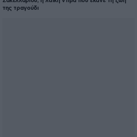
Σακελλαρίου, η λαϊκή ντίβα που έκανε τη ζωή
της τραγούδι