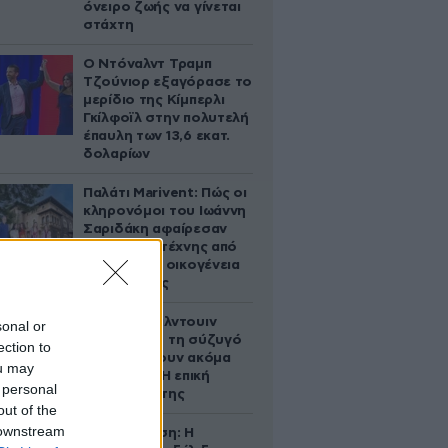
όνειρο ζωής να γίνεται
στάχτη
Ο Ντόναλντ Τραμπ
Τζούνιορ εξαγόρασε το
μερίδιο της Κίμπερλι
Γκίλφοϊλ στην πολυτελή
έπαυλη των 13,6 εκατ.
δολαρίων
Παλάτι Marivent: Πώς οι
κληρονόμοι του Ιωάννη
Σαριδάκη αφαίρεσαν
1.300 έργα τέχνης από
τη βασιλική οικογένεια
της Ισπανίας
Ο Άλεκ Μπάλντουιν
sonal or
ζήτησε από τη σύζυγό
ection to
του να κάνουν ακόμα
ou may
ένα παιδί – Η επική
 personal
αντίδρασή της
out of the
 downstream
Αθηνά Ωνάση: Η