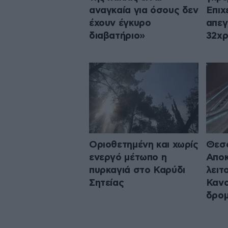
αναγκαία για όσους δεν
Επιχ
έχουν έγκυρο
απεγ
διαβατήριο»
32χ
Οριοθετημένη και χωρίς
Θεσσ
ενεργό μέτωπο η
Αποκ
πυρκαγιά στο Καρύδι
λειτ
Σητείας
Κανο
δρομ