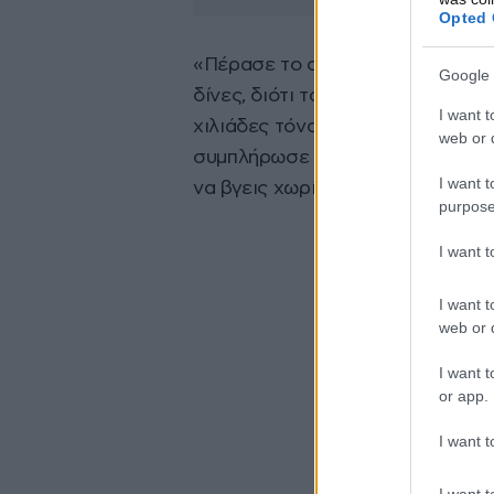
Opted 
«Πέρασε το στένεμα, πέρασε δηλ
Google 
δίνες, διότι το νερό στραγγαλίζε
I want t
χιλιάδες τόνοι νερού, με αποτέλ
web or d
συμπλήρωσε και εξήγησε πως από
I want t
να βγεις χωρίς σχοινί.
purpose
I want 
I want t
web or d
I want t
or app.
I want t
I want t