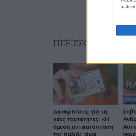
authenti
ΠΕΡΙΣΣΟΤΕΡΑ ΑΠΟ
Διευκρινίσεις για τις
Σοβα
νέες ταυτότητες: «Η
Ανδρ
άμεση αντικατάσταση
Αυτο
της παλιάς είναι
γκρε