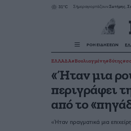
Σήμερα
γιορτάζουν:
ΡΟΗ ΕΙΔΗΣΕΩΝ
ΕΛ
ΕΛΛΑΔΑ
#Βουλιαγμένη
#δύτης
#σ
«Ήταν μια ρο
περιγράφει τ
από το «πηγάδ
«Ήταν πραγματικά μια επιχείρ