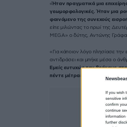
«
Ήταν πραγματικά μια επιχείρη
γεωμορφολογικές. Ήταν μια ρου
φαινόμενο της συνεχούς εισρο
είπε μιλώντας το πρωί της Δευτ
MEGA» ο δύτης, Αντώνης Γράφα
«Για κάποιον λόγο πλησίασε την 
αντιδράσει και μπήκε μέσα ο άν
Εμείς ευτυχώς τον βρήκαμε στο
πέντε μέτρα
», συμπλήρωσε.
Newsbeast
If you wish 
sensitive in
confirm you
continue se
information 
further disc