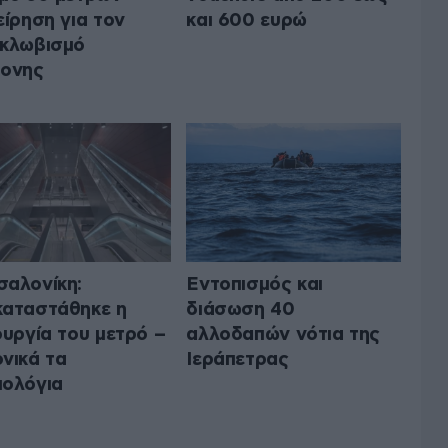
είρηση για τον
και 600 ευρώ
κλωβισμό
ρονης
αλονίκη:
Εντοπισμός και
αταστάθηκε η
διάσωση 40
ουργία του μετρό –
αλλοδαπών νότια της
νικά τα
Ιεράπετρας
ολόγια