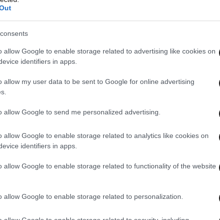
Out
αδή το στόμιο. Εκεί δημιουργούνται τρομακτικές
consents
ται και πρέπει να περάσουν μέσα αυτοί οι
o allow Google to enable storage related to advertising like cookies on
εσμα να μην μπορεί να βγει ο άλλος έξω»,
evice identifiers in apps.
 το «πηγάδι του διαβόλου» είναι ακατόρθωτο
o allow my user data to be sent to Google for online advertising
s.
to allow Google to send me personalized advertising.
o allow Google to enable storage related to analytics like cookies on
evice identifiers in apps.
o allow Google to enable storage related to functionality of the website
o allow Google to enable storage related to personalization.
o allow Google to enable storage related to security, including