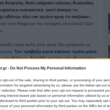
ση δύσκολη, διότι υπήρχαν κάποιες δυσκολίες
φήχτρα ουσιαστικά, γιατί έχουμε το
ής υδάτων όλο τον χρόνο προς το σπήλαιο
»,
έρας στο Mega και την εκπομπή «Κοινωνία Ώρα
ς.
είσοδο τόσο πολύ, έτσι ώστε δεν μπόρεσε να
θρωπος.
Τον τράβηξε κατά κάποιον τρόπο μέσα.
ν προθάλαμο, δηλαδή από την είσοδο περίπου
.gr -
Do Not Process My Personal Information
to opt-out of the sale, sharing to third parties, or processing of your per
formation for targeted advertising by us, please use the below opt-out s
r selection. Please note that after your opt-out request is processed y
eing interest-based ads based on personal information utilized by us or
disclosed to third parties prior to your opt-out. You may separately opt-
losure of your personal information by third parties on the IAB’s list of