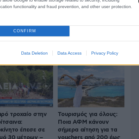
cation functionality and fraud prevention, and other user protection.
CONFIRM
 ΤΗΝ ΕΛΛΑΔΑ
ΟΛΑ ΤΑ ΑΡΘΡΑ
Data Deletion
Data Access
Privacy Policy
ρό τροχαίο στην
Τουρισμός για όλους:
ίτσαινα:
Ποια ΑΦΜ κάνουν
κίνητο έπεσε σε
σήμερα αίτηση για τα
μό 30 μέτρων –
vouchers από 200 έως