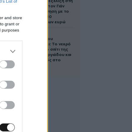
B’s List of
απρόσμενη εξέλιξη στη
διαμάχη με τον Γιάν
Τοπς – Η κίνηση με το
άλογο των 10
er and store
εκατομμυρίων ευρώ
to grant or
ed purposes
Ο Στράτος
Τζώρτζογλου
αποκαλύπτει: Το νεκρό
έμβρυο στο σπίτι της
Μαρίας Γεωργιάδου και
ο εγκλεισμός στο
ψυχιατρείο