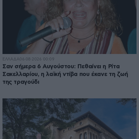
ΕΛΛΑΔΑ
06·08·2026 00:09
Σαν σήμερα 6 Αυγούστου: Πεθαίνει η Ρίτα
Σακελλαρίου, η λαϊκή ντίβα που έκανε τη ζωή
της τραγούδι