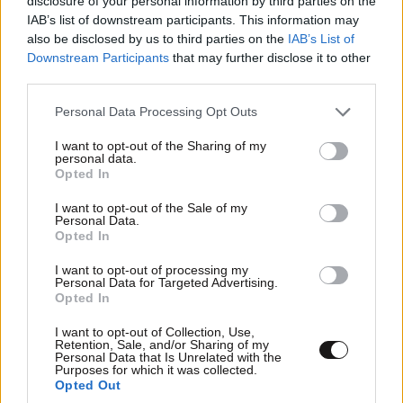
disclosure of your personal information by third parties on the
IAB’s list of downstream participants. This information may
also be disclosed by us to third parties on the
IAB’s List of
Downstream Participants
that may further disclose it to other
third parties.
Please note that this website/app uses one or more Google
Personal Data Processing Opt Outs
ΠΡΟΣΘΕΣΤΕ ΤΟ ΣΧΟΛΙΟ ΣΑΣ
services and may gather and store information including but
not limited to your visit or usage behaviour. You may click to
I want to opt-out of the Sharing of my
personal data.
grant or deny consent to Google and its third-party tags to
Opted In
use your data for below specified purposes in below Google
consent section.
I want to opt-out of the Sale of my
Personal Data.
Opted In
I want to opt-out of processing my
Personal Data for Targeted Advertising.
Opted In
I want to opt-out of Collection, Use,
Xαρακτήρες: 0/1000
Retention, Sale, and/or Sharing of my
Personal Data that Is Unrelated with the
Purposes for which it was collected.
Διαβάστε και ακολουθήστε τους κανόνες σχολιασμού
Opted Out