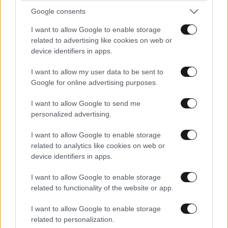
ΠΡΟΣΘΗΚΗ
Google consents
I want to allow Google to enable storage
related to advertising like cookies on web or
device identifiers in apps.
KΛΕΩΝ
20·05·2025 12:50
I want to allow my user data to be sent to
Google for online advertising purposes.
Απνοια..οχι υψηλες θερμοκρασιες....και ομως τους
πηρε μια μερα να την οριοθετησουν!!!! Γιατι?Γιατι
I want to allow Google to send me
οταν ειδαν τη φωτια αντι να σηκωθουν αμεσως τα
personalized advertising.
αεροπλανα να τελειωνουν....ειπαν να τη σβησουν οι
εθελοντες της περιοχης!!!! Ο αρχηγος της
I want to allow Google to enable storage
πυροσβεστικης επρεπε να'χει ηδη παραιτηθει για
related to analytics like cookies on web or
ανικανοτητα αντιληψης!
device identifiers in apps.
I want to allow Google to enable storage
Απαντήστε
0
0
related to functionality of the website or app.
I want to allow Google to enable storage
related to personalization.