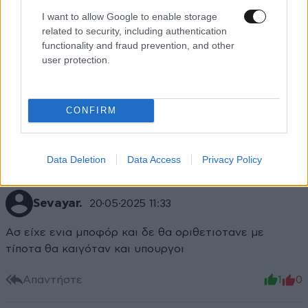
I want to allow Google to enable storage
related to security, including authentication
functionality and fraud prevention, and other
user protection.
CONFIRM
Data Deletion
Data Access
Privacy Policy
Sevayar.
20·05·2025 11:33
Ασ είχε ενια μποφόρ και δε θα οριθετιοτανε με
τίποτα θα καιγόταν και υπουργοι
Απαντήστε
1
0