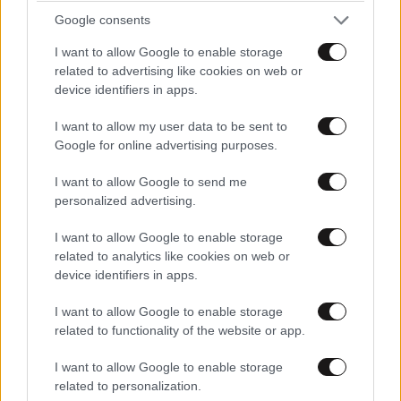
Google consents
I want to allow Google to enable storage
related to advertising like cookies on web or
device identifiers in apps.
I want to allow my user data to be sent to
Google for online advertising purposes.
I want to allow Google to send me
κι η παπαδιά;;;
05·12·2024 17:14
personalized advertising.
...έχει κατανόηση... είναι καλό το παγκάρι... (σαν την
I want to allow Google to enable storage
related to analytics like cookies on web or
άλλη στη Β. Ελλάδα-του παπά που κυκλοφορεί
device identifiers in apps.
ντυμένος και βαμμένος γυναίκα...)
I want to allow Google to enable storage
Απαντήστε
0
1
related to functionality of the website or app.
I want to allow Google to enable storage
related to personalization.