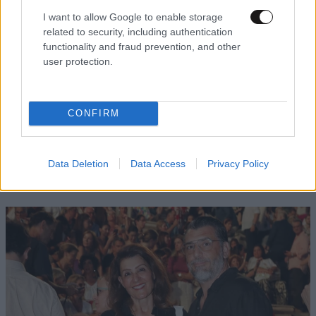
ΞΥΛΟΚΌΠΟΣ
05·12·2024 11:45
I want to allow Google to enable storage
Διαψεύδει ο ιερέας....και συμπλήρωσε, μπορεί να μην
related to security, including authentication
functionality and fraud prevention, and other
ξέρω γιατί την έδειρα αυτή όμως σίγουρα ξέρει , το
user protection.
λέει και η βίβλος " το ξύλο βγήκε από τον παράδεισο
"
Απαντήστε
0
1
CONFIRM
Data Deletion
Data Access
Privacy Policy
TRENDING