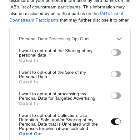
disclosure of your personal information by third parties on the
Διαβάστε και ακολουθήστε τους κανόνες σχολιασμού
IAB’s list of downstream participants. This information may
also be disclosed by us to third parties on the
IAB’s List of
ΠΡΟΣΘΗΚΗ
Downstream Participants
that may further disclose it to other
third parties.
Please note that this website/app uses one or more Google
Personal Data Processing Opt Outs
services and may gather and store information including but
not limited to your visit or usage behaviour. You may click to
I want to opt-out of the Sharing of my
Πρόστυχος παπάς....
05·12·2024 18:00
personal data.
grant or deny consent to Google and its third-party tags to
Opted In
use your data for below specified purposes in below Google
...δεν είναι κι ο μόνος.... έπεισε την γυναίκα να κάνει
consent section.
I want to opt-out of the Sale of my
πίσω.
Personal Data.
Opted In
Απαντήστε
0
1
I want to opt-out of processing my
Personal Data for Targeted Advertising.
Opted In
I want to opt-out of Collection, Use,
Retention, Sale, and/or Sharing of my
Personal Data that Is Unrelated with the
Purposes for which it was collected.
Opted Out