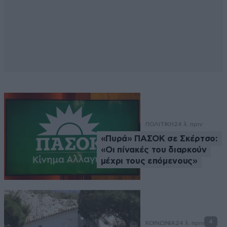
ΠΟΛΙΤΙΚΗ
24 λ. πριν
«Πυρά» ΠΑΣΟΚ σε Σκέρτσο:
«Οι πίνακές του διαρκούν
μέχρι τους επόμενους»
4
ΚΟΙΝΩΝΙΑ
24 λ. πριν