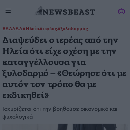
ΕΛΛΑΔΑ
#Ηλεία
#ιερέας
#ξυλοδαρμός
Διαψεύδει ο ιερέας από την
Ηλεία ότι είχε σχέση με την
καταγγέλλουσα για
ξυλοδαρμό – «Θεώρησε ότι με
αυτόν τον τρόπο θα με
εκδικηθεί»
Ισχυρίζεται ότι την βοηθούσε οικονομικά και
ψυχολογικά